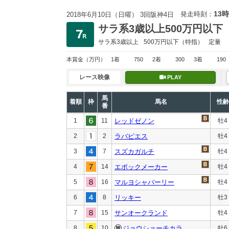
13時
発走時刻：
2018年6月10日（日曜） 3回阪神4日
サラ系3歳以上500万円以下
サラ系3歳以上
500万円以下
（特指）
定量
本賞金
（万円）
1着
750
2着
300
3着
190
レース映像
PLAY
馬
着順
枠
馬名
性齢
番
1
11
レッドゼノン
牡4
2
2
ラバピエス
牡4
3
7
スズカガルチ
牡4
4
14
エポックメーカー
牡4
5
16
マルヨシャバーリー
牡4
6
8
リッキー
牡3
7
15
サンオークランド
牡4
8
10
ジョウショーチカラ
牡6