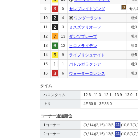
9
5
セレブレイトソング
せん
10
4
ワンダーラジャ
牡4
11
3
ミスズフリオーソ
牡3
12
13
ダンツブレーブ
牡4
13
12
ヒロノライデン
牡3
14
9
ライブリシュナイト
牡5
15
1
バトルガラクシア
牝3
16
6
ウォーターロレンス
牡3
タイム
ハロンタイム
12.6 - 11.3 - 12.1 - 13.9 - 13.0 - 1
上り
4F 50.8 - 3F 38.0
コーナー通過順位
1コーナー
(9,*14)(2,15)-13(6,
11
)10,8,7(3
2コーナー
(9,*14)(2,15)-13(6,
11
)10,8(3,7,