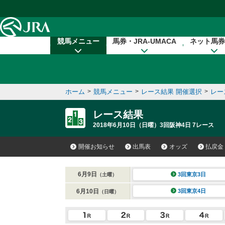
本文へ移動する
競馬メニュー
馬券・JRA-UMACA
ネット馬券
ホーム
>
競馬メニュー
>
レース結果 開催選択
>
レー
レース結果
2018年6月10日（日曜）3回阪神4日 7レース
開催お知らせ
出馬表
オッズ
払戻金
6月9日
3回東京3日
（土曜）
6月10日
3回東京4日
（日曜）