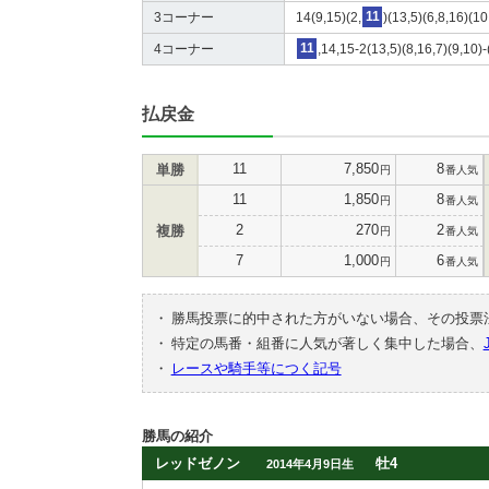
3コーナー
14(9,15)(2,
11
)(13,5)(6,8,16)(10
4コーナー
11
,14,15-2(13,5)(8,16,7)(9,10)-
払戻金
11
7,850
8
単勝
円
番人気
11
1,850
8
円
番人気
2
270
2
複勝
円
番人気
7
1,000
6
円
番人気
・
勝馬投票に的中された方がいない場合、その投票
・
特定の馬番・組番に人気が著しく集中した場合、
・
レースや騎手等につく記号
勝馬の紹介
レッドゼノン
牡4
2014年4月9日生