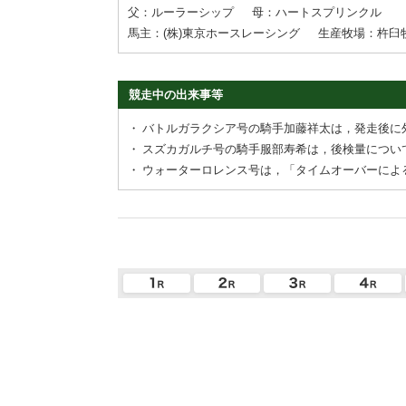
父：ルーラーシップ
母：ハートスプリンクル
馬主：(株)東京ホースレーシング
生産牧場：杵臼
競走中の出来事等
・
バトルガラクシア号の騎手加藤祥太は，発走後に
・
スズカガルチ号の騎手服部寿希は，後検量につい
・
ウォーターロレンス号は，「タイムオーバーによ