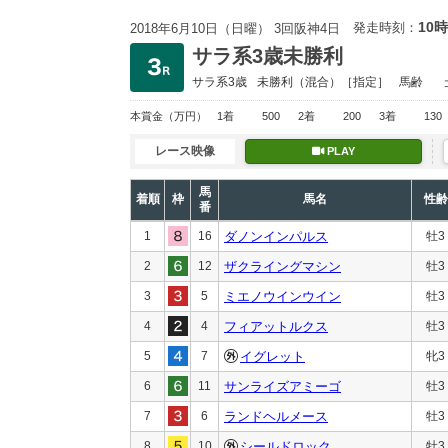
10時
発走時刻：
2018年6月10日（日曜） 3回阪神4日
サラ系3歳未勝利
サラ系3歳
未勝利
（混合）［指定］
馬齢
本賞金
（万円）
1着
500
2着
200
3着
130
レース映像
PLAY
馬
着順
枠
馬名
性齢
番
1
16
ダノンインパルス
牡3
2
12
ザクライングマシン
牡3
3
5
ミエノウインウイン
牡3
4
4
フィアットルクス
牡3
5
7
イグレット
牝3
6
11
サンライズアミーゴ
牡3
7
6
ランドヘルメース
牡3
8
10
シールドロック
牡3