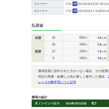
3コーナー
(*12,
16
)(9,10)14(2,8,5)-7(6,11
4コーナー
(*12,
16
)(10,5)2(14,7,11)(9,6)-(
払戻金
16
820
4
単勝
円
番人気
16
240
5
円
番人気
12
150
1
複勝
円
番人気
5
180
3
円
番人気
・
勝馬投票に的中された方がいない場合、その投票
・
特定の馬番・組番に人気が著しく集中した場合、
・
レースや騎手等につく記号
勝馬の紹介
ダノンインパルス
牡3
2015年3月31日生