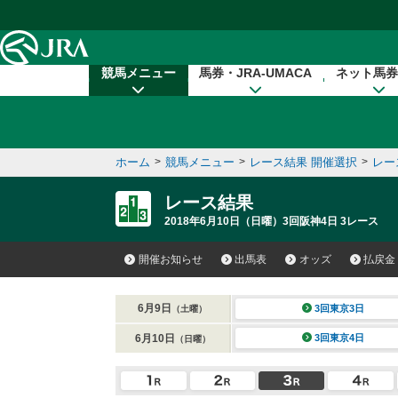
本文へ移動する
競馬メニュー
馬券・JRA-UMACA
ネット馬券
ホーム
>
競馬メニュー
>
レース結果 開催選択
>
レー
レース結果
2018年6月10日（日曜）3回阪神4日 3レース
開催お知らせ
出馬表
オッズ
払戻金
6月9日
3回東京3日
（土曜）
6月10日
3回東京4日
（日曜）