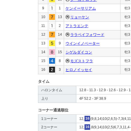
9
1
ケンイーサリアム
牡3
10
13
リョーケン
牡3
11
2
アトラエンテ
牡3
12
14
ララペイフォワード
牡3
13
9
ウインイノベーター
牡3
14
15
シゲルダイコン
牡3
15
8
モズストフラ
牡3
16
3
ヒロノイッセイ
牡3
タイム
ハロンタイム
12.8 - 11.3 - 12.9 - 12.6 - 12.9 - 1
上り
4F 52.2 - 3F 38.9
コーナー通過順位
1コーナー
12,
16
(9,8,14)10(2,6,5)-7,3(4,1
2コーナー
12,
16
,8(9,14)10(2,5)6,7,3,11,4