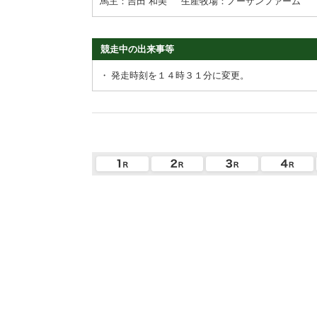
馬主：吉田 和美
生産牧場：ノーザンファーム
競走中の出来事等
・
発走時刻を１４時３１分に変更。