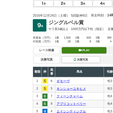
14
発走時刻：
2016年12月24日（土曜） 5回阪神8日
ジングルベル賞
サラ系3歳以上
1000万円以下
牝［指定］
定
本賞金
（万円）
1着
1,500
2着
600
3着
380
付加賞
（万円）
1着
28
2着
8
3着
4
レース映像
PLAY
決勝写真
決勝写真
馬
着順
枠
馬名
性齢
番
1
6
ギモーヴ
牝3
2
5
キンショーユキヒメ
牝3
3
7
クィーンチャーム
牝4
4
8
アプリコットベリー
牝4
5
4
エイシンティンクル
牝3