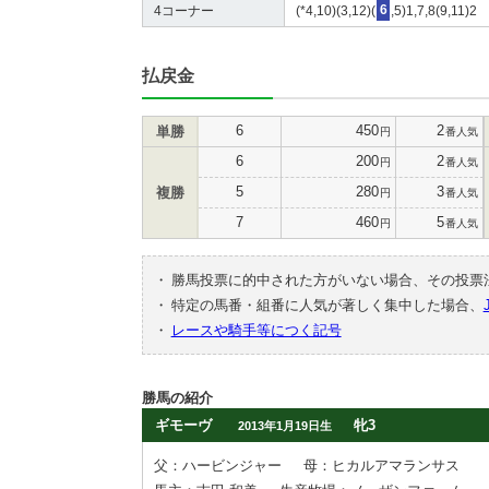
4コーナー
(*4,10)(3,12)(
6
,5)1,7,8(9,11)2
払戻金
6
450
2
単勝
円
番人気
6
200
2
円
番人気
5
280
3
複勝
円
番人気
7
460
5
円
番人気
・
勝馬投票に的中された方がいない場合、その投票
・
特定の馬番・組番に人気が著しく集中した場合、
・
レースや騎手等につく記号
勝馬の紹介
ギモーヴ
牝3
2013年1月19日生
父：ハービンジャー
母：ヒカルアマランサス