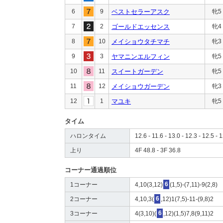
6
9
ベストセラーアスク
牝5
7
2
ゴールドエッセンス
牝4
8
10
メイショウタチマチ
牝3
9
3
ヤマニンエルフィン
牝5
10
11
スイートガーデン
牝5
11
12
メイショウガーデン
牝3
12
1
マユキ
牝5
タイム
ハロンタイム
12.6 - 11.6 - 13.0 - 12.3 - 12.5 - 1
上り
4F 48.8 - 3F 36.8
コーナー通過順位
1コーナー
4,10(3,12)
6
(1,5)-(7,11)-9(2,8)
2コーナー
4,10,3(
6
,12)1(7,5)-11-(9,8)2
3コーナー
4(3,10)(
6
,12)(1,5)7,8(9,11)2