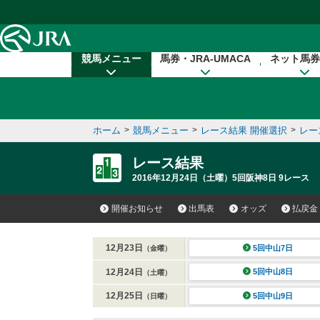
本文へ移動する
競馬メニュー
馬券・JRA-UMACA
ネット馬券
ホーム
>
競馬メニュー
>
レース結果 開催選択
>
レー
レース結果
2016年12月24日（土曜）5回阪神8日 9レース
開催お知らせ
出馬表
オッズ
払戻金
12月23日
5回中山7日
（金曜）
12月24日
5回中山8日
（土曜）
12月25日
5回中山9日
（日曜）