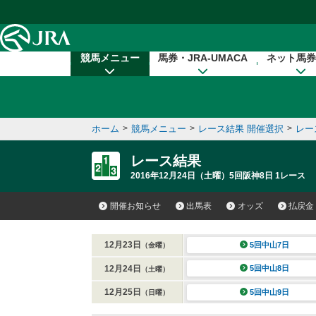
本文へ移動する
競馬メニュー
馬券・JRA-UMACA
ネット馬券
ホーム
>
競馬メニュー
>
レース結果 開催選択
>
レー
レース結果
2016年12月24日（土曜）5回阪神8日 1レース
開催お知らせ
出馬表
オッズ
払戻金
12月23日
5回中山7日
（金曜）
12月24日
5回中山8日
（土曜）
12月25日
5回中山9日
（日曜）