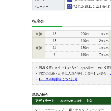
4コーナー
13
(7,14)10,15,11-1,12,3-9(4,8)
払戻金
13
290
1
単勝
円
番人気
13
140
2
円
番人気
11
130
1
複勝
円
番人気
7
550
7
円
番人気
・
勝馬投票に的中された方がいない場合、その投票
・
特定の馬番・組番に人気が著しく集中した場合、
・
レースや騎手等につく記号
勝馬の紹介
アディラート
牡2
2014年2月13日生
父：ルーラーシップ
母：ナリタブルースター