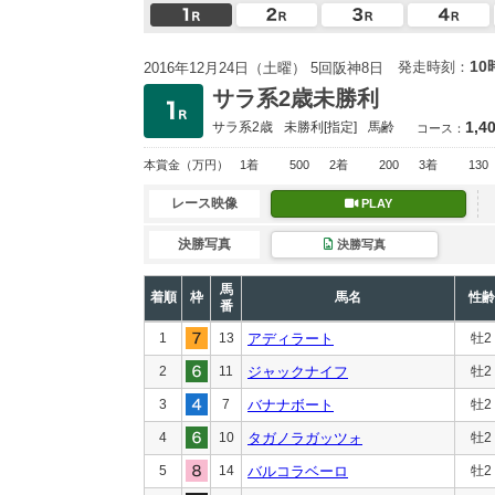
10
発走時刻：
2016年12月24日（土曜） 5回阪神8日
サラ系2歳未勝利
1,4
サラ系2歳
未勝利
[指定]
馬齢
コース：
本賞金
（万円）
1着
500
2着
200
3着
130
レース映像
PLAY
決勝写真
決勝写真
馬
着順
枠
馬名
性齢
番
1
13
アディラート
牡2
2
11
ジャックナイフ
牡2
3
7
バナナボート
牡2
4
10
タガノラガッツォ
牡2
5
14
バルコラベーロ
牡2