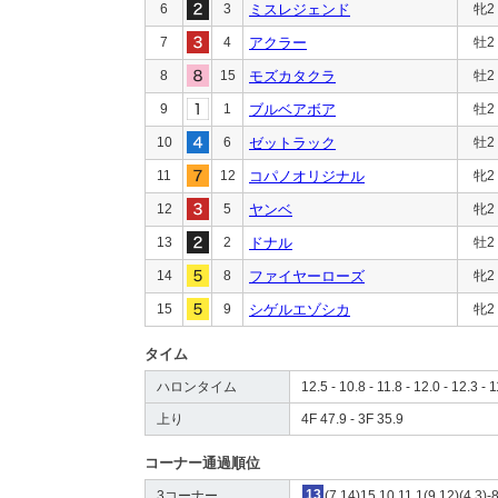
6
3
ミスレジェンド
牝2
7
4
アクラー
牡2
8
15
モズカタクラ
牡2
9
1
ブルベアボア
牡2
10
6
ゼットラック
牡2
11
12
コパノオリジナル
牝2
12
5
ヤンベ
牝2
13
2
ドナル
牡2
14
8
ファイヤーローズ
牝2
15
9
シゲルエゾシカ
牝2
タイム
ハロンタイム
12.5 - 10.8 - 11.8 - 12.0 - 12.3 - 1
上り
4F 47.9 - 3F 35.9
コーナー通過順位
3コーナー
13
(7,14)15,10,11,1(9,12)(4,3)-8