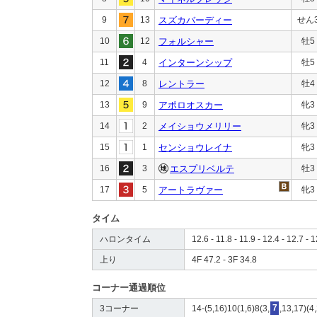
9
13
スズカバーディー
せん
10
12
フォルシャー
牡5
11
4
インターンシップ
牡5
12
8
レントラー
牡4
13
9
アポロオスカー
牝3
14
2
メイショウメリリー
牝3
15
1
センショウレイナ
牝3
16
3
エスプリベルテ
牡3
17
5
アートラヴァー
牝3
タイム
ハロンタイム
12.6 - 11.8 - 11.9 - 12.4 - 12.7 - 1
上り
4F 47.2 - 3F 34.8
コーナー通過順位
3コーナー
14-(5,16)10(1,6)8(3,
7
,13,17)(4