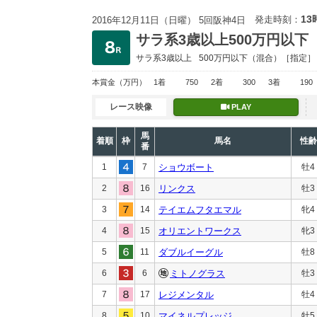
13
発走時刻：
2016年12月11日（日曜） 5回阪神4日
サラ系3歳以上500万円以下
サラ系3歳以上
500万円以下
（混合）［指定］
本賞金
（万円）
1着
750
2着
300
3着
190
レース映像
PLAY
馬
着順
枠
馬名
性齢
番
1
7
ショウボート
牡4
2
16
リンクス
牡3
3
14
テイエムフタエマル
牝4
4
15
オリエントワークス
牝3
5
11
ダブルイーグル
牡8
6
6
ミトノグラス
牡3
7
17
レジメンタル
牡4
8
10
マイネルプレッジ
牡5