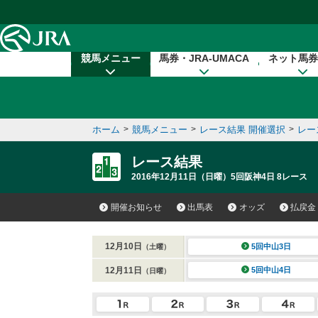
本文へ移動する
競馬メニュー
馬券・JRA-UMACA
ネット馬券
ホーム
>
競馬メニュー
>
レース結果 開催選択
>
レー
レース結果
2016年12月11日（日曜）5回阪神4日 8レース
開催お知らせ
出馬表
オッズ
払戻金
12月10日
5回中山3日
（土曜）
12月11日
5回中山4日
（日曜）