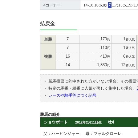
4コーナー
14-16,10(6,8)(
7
,17)13(5,15)(1,
払戻金
7
170
1
単勝
円
番人気
7
110
1
円
番人気
16
410
6
複勝
円
番人気
14
1,330
12
円
番人気
・
勝馬投票に的中された方がいない場合、その投票
・
特定の馬番・組番に人気が著しく集中した場合、
・
レースや騎手等につく記号
勝馬の紹介
ショウボート
牡4
2012年2月11日生
父：ハービンジャー
母：フォルクローレ