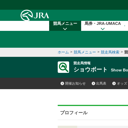
本文へ移動する
競馬メニュー
馬券・JRA-UMACA
ホーム
>
競馬メニュー
>
競走馬検索
>
競
競走馬情報
ショウボート
Show B
開催お知らせ
出馬表
オッズ
プロフィール