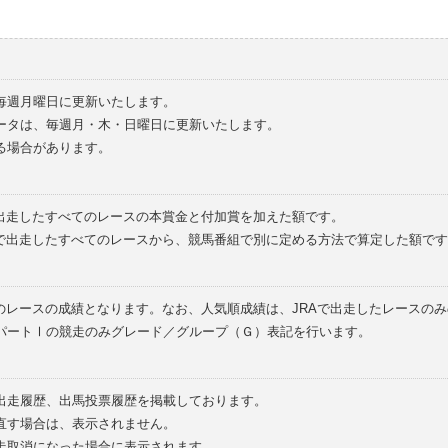
毎週月曜日に更新いたします。
ータは、毎週月・木・日曜日に更新いたします。
る場合があります。
で出走したすべてのレースの本賞金と付加賞を加えた額です。
外で出走したすべてのレースから、競馬番組で別に定める方法で算定した額です
のレースの成績となります。なお、人気順成績は、JRAで出走したレースの
パートⅠの競走のみグレード／グループ（Ｇ）表記を行います。
の出走履歴、出馬投票履歴を掲載しております。
直す場合は、表示されません。
走取消になった場合に表示されます。