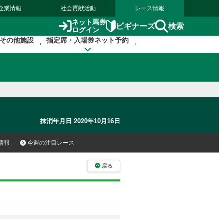
企業情報
社会貢献活動
レース情報
ネット馬券
検索
ビギナーズ
ログイン
その他施設
指定席・入場券ネット予約
抹消年月日 2020年10月16日
情報
今週の注目レース
戻る