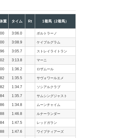
体重
タイム
Rt
1着馬（2着馬）
00
3:06.0
ポルトラーノ
00
3:08.9
ケイブルグラム
96
3:05.7
ストレイライトラン
02
3:13.8
マーニ
00
1:36.2
ロザムール
82
1:35.5
サヴォワールエメ
82
1:34.7
ソシアルクラブ
84
1:35.7
サムシングジャスト
86
1:34.8
ムーンチャイム
88
1:46.8
ルナーランダー
84
1:47.5
レッドガラン
88
1:47.6
ワイプティアーズ