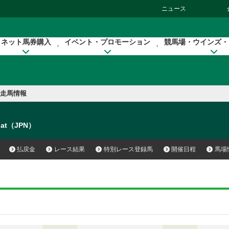
ニュース
ネット馬券購入
イベント・プロモーション
競馬場・ウインズ・
走馬情報
oat（JPN）
払戻金
レース結果
特別レース登録馬
開催日程
馬場