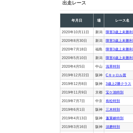
出走レース
年月日
場
レース名
2020年10月11日
新潟
障害3歳上未勝利
2020年8月30日
新潟
障害3歳上未勝利
2020年7月18日
福島
障害3歳上未勝利
2020年5月10日
新潟
障害4歳上未勝利
2020年4月5日
中山
浅草特別
2019年12月22日
阪神
Cキャロル賞
2019年12月8日
阪神
3歳上2勝クラス
2019年11月9日
京都
宝ケ池特別
2019年7月7日
中京
有松特別
2019年6月1日
阪神
三木特別
2019年4月13日
阪神
蓬莱峡特別
2019年3月16日
阪神
須磨特別