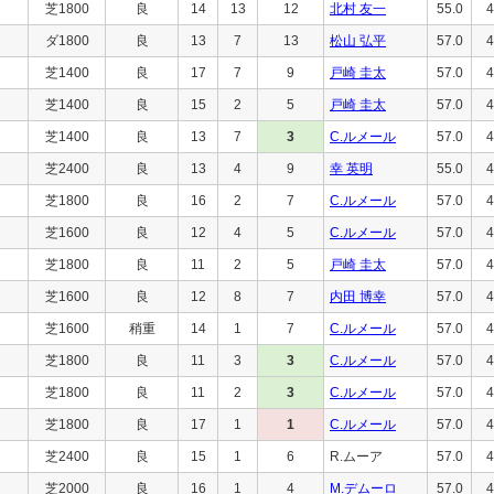
芝1800
良
14
13
12
北村 友一
55.0
4
ダ1800
良
13
7
13
松山 弘平
57.0
4
芝1400
良
17
7
9
戸崎 圭太
57.0
4
芝1400
良
15
2
5
戸崎 圭太
57.0
4
芝1400
良
13
7
3
C.ルメール
57.0
4
芝2400
良
13
4
9
幸 英明
55.0
4
芝1800
良
16
2
7
C.ルメール
57.0
4
芝1600
良
12
4
5
C.ルメール
57.0
4
芝1800
良
11
2
5
戸崎 圭太
57.0
4
芝1600
良
12
8
7
内田 博幸
57.0
4
芝1600
稍重
14
1
7
C.ルメール
57.0
4
芝1800
良
11
3
3
C.ルメール
57.0
4
芝1800
良
11
2
3
C.ルメール
57.0
4
芝1800
良
17
1
1
C.ルメール
57.0
4
芝2400
良
15
1
6
R.ムーア
57.0
4
芝2000
良
16
1
4
M.デムーロ
57.0
4