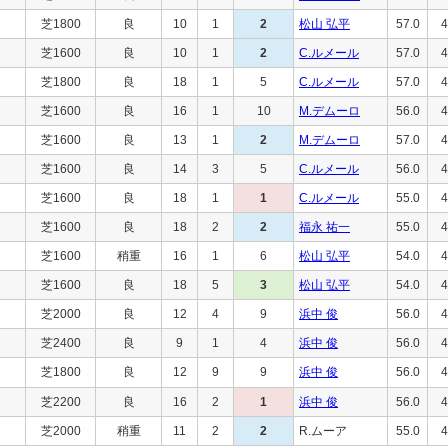
芝1800
良
10
1
2
松山 弘平
57.0
4
芝1600
良
10
1
2
C.ルメール
57.0
4
芝1800
良
18
1
5
C.ルメール
57.0
4
芝1600
良
16
1
10
M.デムーロ
56.0
4
芝1600
良
13
1
2
M.デムーロ
57.0
4
芝1600
良
14
3
5
C.ルメール
56.0
4
芝1600
良
18
1
1
C.ルメール
55.0
4
芝1600
良
18
2
2
福永 祐一
55.0
4
芝1600
稍重
16
1
6
松山 弘平
54.0
4
芝1600
良
18
5
3
松山 弘平
54.0
4
芝2000
良
12
4
9
浜中 俊
56.0
4
芝2400
良
9
1
4
浜中 俊
56.0
4
芝1800
良
12
9
9
浜中 俊
56.0
4
芝2200
良
16
2
1
浜中 俊
56.0
4
芝2000
稍重
11
2
2
R.ムーア
55.0
4