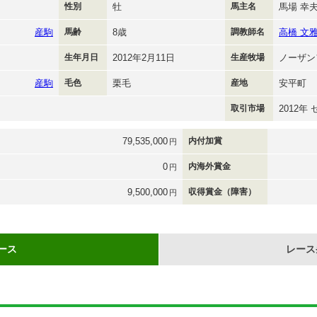
性別
牡
馬主名
馬場 幸
産駒
馬齢
8歳
調教師名
高橋 文
生年月日
2012年2月11日
生産牧場
ノーザン
産駒
毛色
栗毛
産地
安平町
取引市場
2012年
79,535,000
内付加賞
円
0
内海外賞金
円
9,500,000
収得賞金（障害）
円
ース
レース