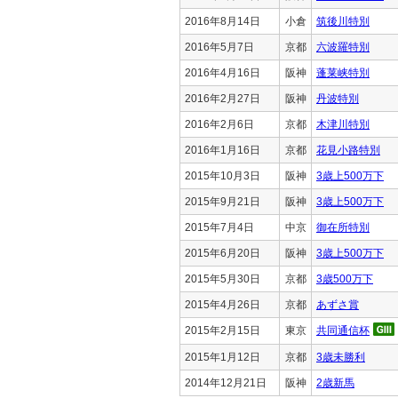
2016年8月14日
小倉
筑後川特別
2016年5月7日
京都
六波羅特別
2016年4月16日
阪神
蓬莱峡特別
2016年2月27日
阪神
丹波特別
2016年2月6日
京都
木津川特別
2016年1月16日
京都
花見小路特別
2015年10月3日
阪神
3歳上500万下
2015年9月21日
阪神
3歳上500万下
2015年7月4日
中京
御在所特別
2015年6月20日
阪神
3歳上500万下
2015年5月30日
京都
3歳500万下
2015年4月26日
京都
あずさ賞
2015年2月15日
東京
共同通信杯
2015年1月12日
京都
3歳未勝利
2014年12月21日
阪神
2歳新馬