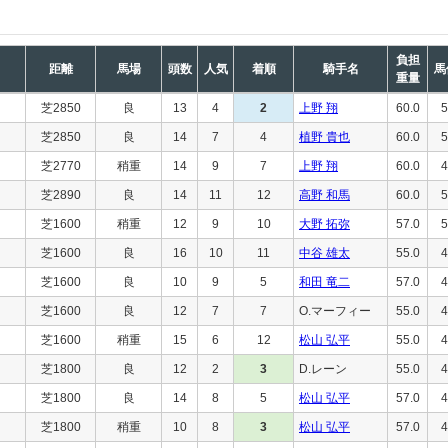
負担
距離
馬場
頭数
人気
着順
騎手名
馬
重量
芝2850
良
13
4
2
上野 翔
60.0
5
芝2850
良
14
7
4
植野 貴也
60.0
5
芝2770
稍重
14
9
7
上野 翔
60.0
4
芝2890
良
14
11
12
高野 和馬
60.0
5
芝1600
稍重
12
9
10
大野 拓弥
57.0
5
芝1600
良
16
10
11
中谷 雄太
55.0
4
芝1600
良
10
9
5
和田 竜二
57.0
4
芝1600
良
12
7
7
O.マーフィー
55.0
4
芝1600
稍重
15
6
12
松山 弘平
55.0
4
芝1800
良
12
2
3
D.レーン
55.0
4
芝1800
良
14
8
5
松山 弘平
57.0
4
芝1800
稍重
10
8
3
松山 弘平
57.0
4