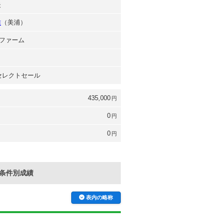
夫
雅
（美浦）
ファーム
 セレクトセール
435,000
円
0
円
0
円
条件別成績
表内の略称