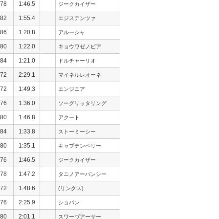
78
1:46.5
ジークカイザー
82
1:55.4
エジステンツァ
86
1:20.8
アルーシャ
80
1:22.0
キョウワゼノビア
84
1:21.0
ドルチャーリオ
72
2:29.1
マイネルレオーネ
72
1:49.3
エンジニア
76
1:36.0
ソーグリッタリング
80
1:46.8
アクート
84
1:33.8
ストーミーシー
80
1:35.1
キャプテンペリー
76
1:46.5
ジークカイザー
78
1:47.2
タニノアーバンシー
72
1:48.6
(リンクス)
76
2:25.9
ショパン
80
2:01.1
スワーヴアーサー