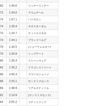
82
1:49.0
リッチーリッチー
72
1:34.0
マラムデール
74
1:47.1
バイガエシ
74
1:35.4
ネオスターダム
70
1:34.7
ティーエスネオ
74
1:34.1
ブランドベルグ
70
1:34.5
(ジョーウォルター)
70
1:34.9
トップアート
60
1:35.4
ストーンウェア
62
1:35.2
ドラゴンストリート
66
2:00.4
スワーヴジョージ
66
2:25.1
サンライズセンス
66
1:48.8
リアルスティール
62
2:14.9
(サンライズセンス)
64
2:05.2
コティニャック