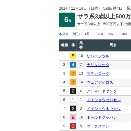
発
2014年12月14日（日曜） 5回阪神4日
サラ系3歳以上500
サラ系3歳以上
500万円以下
[指定
本賞金
（万円）
1着
750
2着
300
馬
着順
枠
馬名
番
1
10
リバーソウル
2
7
ナリタロック
3
13
ラテンロック
4
14
ヴェアデイロス
5
4
アドマイヤヤング
6
1
メイショウゼロセン
7
3
メイショウホウトウ
8
16
ボールドジャパン
9
5
マークスマン