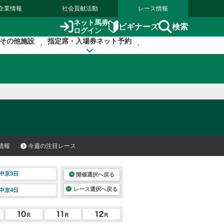
企業情報
社会貢献活動
レース情報
ネット馬券
検索
ビギナーズ
ログイン
その他施設
指定席・入場券ネット予約
情報
今週の注目レース
中京3日
開催選択へ戻る
レース選択へ戻る
中京4日