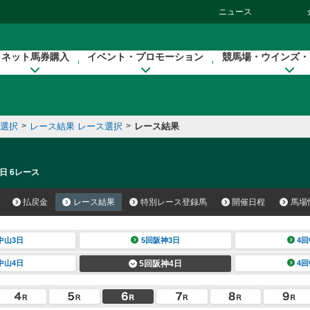
ニュース
ネット馬券購入
イベント・プロモーション
競馬場・ウインズ・
催選択
>
レース結果 レース選択
>
レース結果
日 6レース
払戻金
レース結果
特別レース登録馬
開催日程
馬場
中山3日
5回阪神3日
4回
中山4日
5回阪神4日
4回