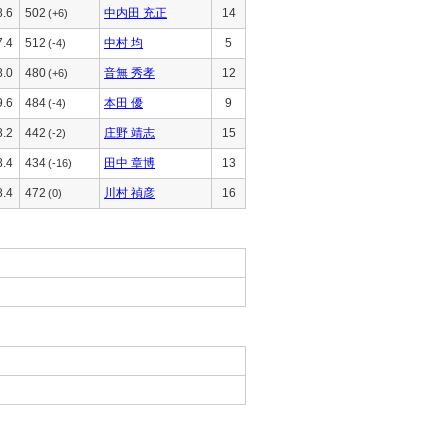
8.6
502
中内田 充正
14
(+6)
7.4
512
中村 均
5
(-4)
8.0
480
音無 秀孝
12
(+6)
9.6
484
本田 優
9
(-4)
8.2
442
庄野 靖志
15
(-2)
8.4
434
田中 章博
13
(-16)
8.4
472
川村 禎彦
16
(0)