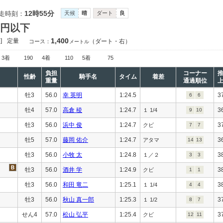
12時55分
走時刻：
天候
晴
ダート
良
万円以下
1,400
]
定量
（ダート・右）
コース：
メートル
3着
190
4着
110
5着
75
負担
コーナー
性齢
騎手名
タイム
着差
重量
通過順位
牡3
56.0
幸 英明
1:24.5
3
6
6
牡4
57.0
高倉 稜
1:24.7
3
１ 1/4
9
10
牡3
56.0
浜中 俊
1:24.7
3
クビ
7
7
牡5
57.0
藤岡 佑介
1:24.7
3
アタマ
14
13
牡3
56.0
小牧 太
1:24.8
3
１／２
3
3
牡3
56.0
酒井 学
1:24.9
3
クビ
1
1
牡3
56.0
和田 竜二
1:25.1
3
１ 1/4
4
4
牡3
56.0
秋山 真一郎
1:25.3
3
１ 1/2
8
7
せん4
57.0
松山 弘平
1:25.4
3
クビ
12
11