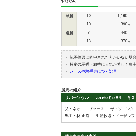
払戻金
10
1,160
単勝
円
10
390
円
7
440
複勝
円
13
370
円
・
勝馬投票に的中された方がいない場
・
特定の馬番・組番に人気が著しく集
・
レースや騎手等につく記号
勝馬の紹介
リバーソウル
牡3
2011年2月12日生
父：ネオユニヴァース
母：ソニンク
馬主：林 正道
生産牧場：ノーザンフ