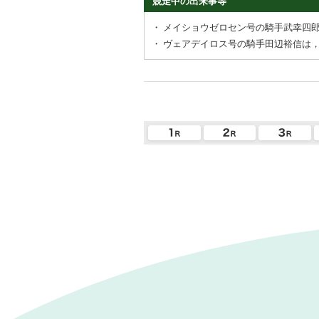
競走中の出来事等
・
メイショウゼロセン号の騎手武幸四
・
ヴェアデイロス号の騎手田辺裕信は