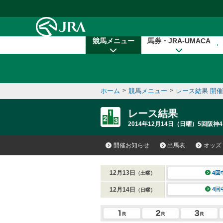
本文へ移動する
競馬メニュー
馬券・JRA-UMACA
ホーム
>
競馬メニュー
>
レース結果 開
レース結果
2014年12月14日（日曜）5回阪神4
開催お知らせ
出馬表
オッズ
12月13日
4回
（土曜）
12月14日
4回
（日曜）