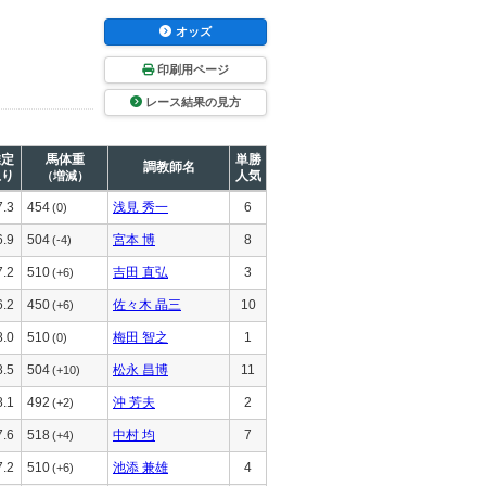
オッズ
印刷用ページ
レース結果の見方
推定
馬体重
単勝
調教師名
上り
人気
（増減）
7.3
454
浅見 秀一
6
(0)
6.9
504
宮本 博
8
(-4)
7.2
510
吉田 直弘
3
(+6)
6.2
450
佐々木 晶三
10
(+6)
8.0
510
梅田 智之
1
(0)
8.5
504
松永 昌博
11
(+10)
8.1
492
沖 芳夫
2
(+2)
7.6
518
中村 均
7
(+4)
7.2
510
池添 兼雄
4
(+6)