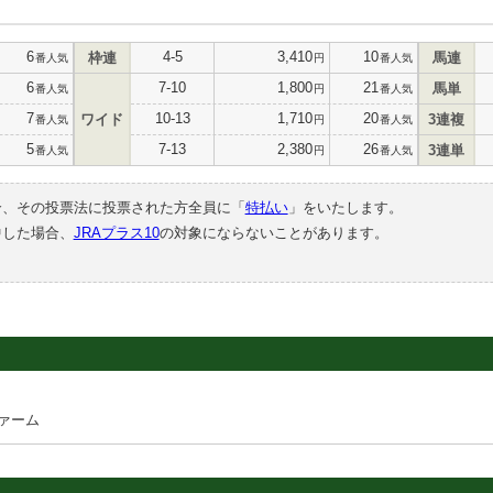
6
4-5
3,410
10
枠連
馬連
番人気
円
番人気
6
7-10
1,800
21
馬単
番人気
円
番人気
7
10-13
1,710
20
ワイド
3連複
番人気
円
番人気
5
7-13
2,380
26
3連単
番人気
円
番人気
合、その投票法に投票された方全員に「
特払い
」をいたします。
中した場合、
JRAプラス10
の対象にならないことがあります。
ァーム