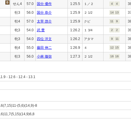
せん4
57.0
国分 優作
1:25.5
3
１／２
4
4
牡3
56.0
国分 恭介
1:25.9
3
２ 1/2
14
13
牡4
57.0
太宰 啓介
1:25.9
3
クビ
11
9
牝3
54.0
武 豊
1:26.2
3
１ 3/4
2
2
牝3
54.0
四位 洋文
1:26.2
3
アタマ
9
11
牝4
55.0
藤田 伸二
1:26.9
3
４
12
15
牡3
56.0
小林 徹弥
1:27.3
3
２ 1/2
16
16
11.9 - 12.6 - 12.4 - 13.1
16(7,15)11-(5,6)(14,9)-8
16)11,7(5,15)(14,9)6,8