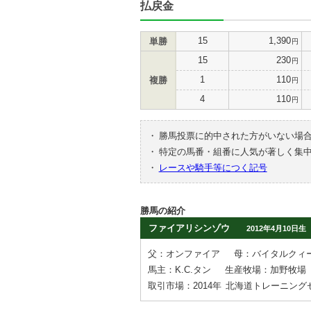
払戻金
15
1,390
単勝
円
15
230
円
1
110
複勝
円
4
110
円
・
勝馬投票に的中された方がいない場
・
特定の馬番・組番に人気が著しく集
・
レースや騎手等につく記号
勝馬の紹介
ファイアリシンゾウ
2012年4月10日生
父：オンファイア
母：バイタルクィ
馬主：K.C.タン
生産牧場：加野牧場
取引市場：2014年
北海道トレーニング