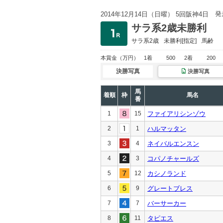
発
2014年12月14日（日曜） 5回阪神4日
サラ系2歳未勝利
サラ系2歳
未勝利
[指定]
馬齢
本賞金
（万円）
1着
500
2着
200
決勝写真
決勝写真
馬
着順
枠
馬名
番
1
15
ファイアリシンゾウ
2
1
ハルマッタン
3
4
ネイバルエンスン
4
3
コパノチャールズ
5
12
カシノランド
6
9
グレートブレス
7
7
バーサーカー
8
11
タピエス