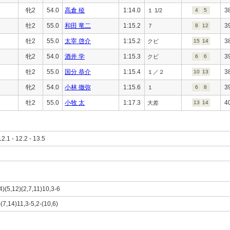
牝2
54.0
高倉 稜
1:14.0
3
１ 1/2
4
5
牡2
55.0
和田 竜二
1:15.2
3
７
8
12
牡2
55.0
太宰 啓介
1:15.2
3
クビ
15
14
牝2
54.0
酒井 学
1:15.3
3
クビ
6
6
牡2
55.0
国分 恭介
1:15.4
3
１／２
10
13
牝2
54.0
小林 徹弥
1:15.6
3
１
6
8
牡2
55.0
小牧 太
1:17.3
4
大差
13
14
12.1 - 12.2 - 13.5
14)(5,12)(2,7,11)10,3-6
)(7,14)11,3-5,2-(10,6)