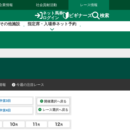
企業情報
社会貢献活動
レース情報
ネット馬券
検索
ビギナーズ
ログイン
その他施設
指定席・入場券ネット予約
情報
今週の注目レース
中京3日
開催選択へ戻る
レース選択へ戻る
中京4日