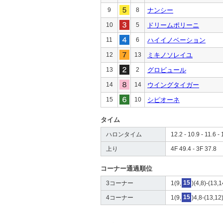
9
8
ナンシー
10
5
ドリームポリーニ
11
6
ハイイノベーション
12
13
ミキノソレイユ
13
2
グロビュール
14
14
ウイングタイガー
15
10
シピオーネ
タイム
ハロンタイム
12.2 - 10.9 - 11.6 - 
上り
4F 49.4 - 3F 37.8
コーナー通過順位
3コーナー
1(9,
15
)(4,8)-(13,
4コーナー
1(9,
15
)4,8-(13,12