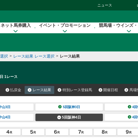
ニュース
ネット馬券購入
イベント・プロモーション
競馬場・ウインズ・
催選択
>
レース結果 レース選択
>
レース結果
日 1レース
払戻金
レース結果
特別レース登録馬
開催日程
馬場
中山3日
5回阪神3日
4回
中山4日
5回阪神4日
4回