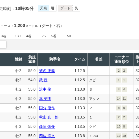
10時05分
走時刻：
天候
晴
ダート
良
1,200
（ダート・右）
コース：
メートル
3着
130
4着
75
5着
50
負担
コーナー
性齢
騎手名
タイム
着差
重量
通過順位
牡2
55.0
蛯名 正義
1:12.5
3
2
2
牝2
54.0
武 豊
1:12.5
3
クビ
1
1
牡2
55.0
浜中 俊
1:13.0
3
３
4
4
牡2
55.0
幸 英明
1:13.0
3
アタマ
14
11
牡2
55.0
国分 優作
1:13.3
3
２
8
6
牡2
55.0
秋山 真一郎
1:13.5
3
１
2
2
牡2
55.0
藤岡 佑介
1:13.5
3
クビ
10
8
牡2
55.0
四位 洋文
1:13.8
3
１ 3/4
10
10