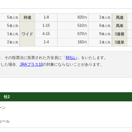
5
1-8
820
2
枠連
馬連
番人気
円
番人気
5
1-15
510
6
馬単
番人気
円
番人気
1
4-15
670
9
ワイド
3連複
番人気
円
番人気
2
1-4
160
1
3連単
番人気
円
番人気
合、その投票法に投票された方全員に「
特払い
」をいたします。
中した場合、
JRAプラス10
の対象にならないことがあります。
牡2
ーン
セール