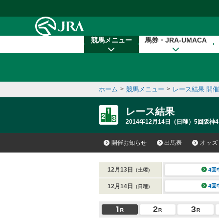
本文へ移動する
競馬メニュー
馬券・JRA-UMACA
ホーム
>
競馬メニュー
>
レース結果 開
レース結果
2014年12月14日（日曜）5回阪神4
開催お知らせ
出馬表
オッズ
12月13日
4回
（土曜）
12月14日
4回
（日曜）