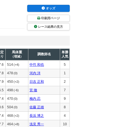
オッズ
印刷用ページ
レース結果の見方
推定
馬体重
単勝
調教師名
上り
人気
（増減）
7.6
514
中竹 和也
5
(+4)
7.8
478
河内 洋
1
(0)
7.9
450
日吉 正和
2
(+2)
6.5
498
宮 徹
7
(-6)
7.4
470
梅内 忍
9
(0)
8.6
504
佐藤 正雄
8
(0)
7.4
468
長浜 博之
4
(+2)
7.7
464
浅見 秀一
10
(+8)