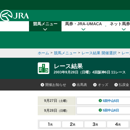
本文へ移動する
競馬メニュー
馬券・JRA-UMACA
ネット馬券
ホーム
>
競馬メニュー
>
レース結果 開催選択
>
レー
レース結果
2003年9月28日（日曜）4回阪神6日 11レース
開催お知らせ
出馬表
オッズ
払戻金
9月27日
5回中山5日
（土曜）
9月28日
5回中山6日
（日曜）