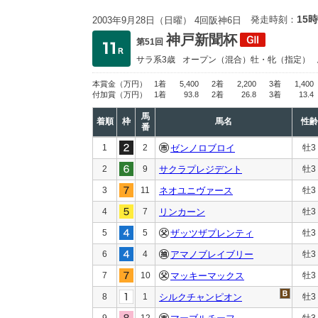
15時
発走時刻：
2003年9月28日（日曜） 4回阪神6日
神戸新聞杯
第51回
サラ系3歳
オープン
（混合）牡・牝（指定）
本賞金
（万円）
1着
5,400
2着
2,200
3着
1,400
付加賞
（万円）
1着
93.8
2着
26.8
3着
13.4
馬
着順
枠
馬名
性齢
番
1
2
ゼンノロブロイ
牡3
2
9
サクラプレジデント
牡3
3
11
ネオユニヴァース
牡3
4
7
リンカーン
牡3
5
5
ザッツザプレンティ
牡3
6
4
アマノブレイブリー
牡3
7
10
マッキーマックス
牡3
8
1
シルクチャンピオン
牡3
9
12
牡3