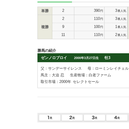
2
390
3
単勝
円
番人気
2
110
3
円
番人気
9
100
1
複勝
円
番人気
11
110
2
円
番人気
勝馬の紹介
ゼンノロブロイ
牡3
2000年3月27日生
父：サンデーサイレンス
母：ローミンレイチェル
馬主：大迫 忍
生産牧場：白老ファーム
取引市場：2000年
セレクトセール