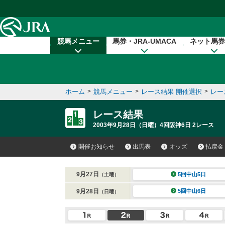
本文へ移動する
競馬メニュー
馬券・JRA-UMACA
ネット馬券
ホーム
>
競馬メニュー
>
レース結果 開催選択
>
レー
レース結果
2003年9月28日（日曜）4回阪神6日 2レース
開催お知らせ
出馬表
オッズ
払戻金
9月27日
5回中山5日
（土曜）
9月28日
5回中山6日
（日曜）