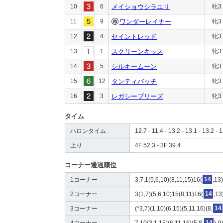
10
6
メイショウシラユリ
牝3
11
9
ワンダーレイナー
牝3
12
4
セイントレッド
牝3
13
1
スクリーンキッス
牝3
14
5
シルキームーン
牝3
15
12
タンティバッチ
牝3
16
3
レガシーブリーズ
牝3
タイム
ハロンタイム
12.7 - 11.4 - 13.2 - 13.1 - 13.2 - 1
上り
4F 52.3 - 3F 39.4
コーナー通過順位
1コーナー
3,7,1(5,6,10)(8,11,15)16(
14
,13
2コーナー
3(1,7)(5,6,10)15(8,11)16(
14
,13
3コーナー
(*3,7)(1,10)(6,15)(5,11,16)(8,
14
4コーナー
7,10(3,1,15)(6,11,16)(5,8,
14
)-9