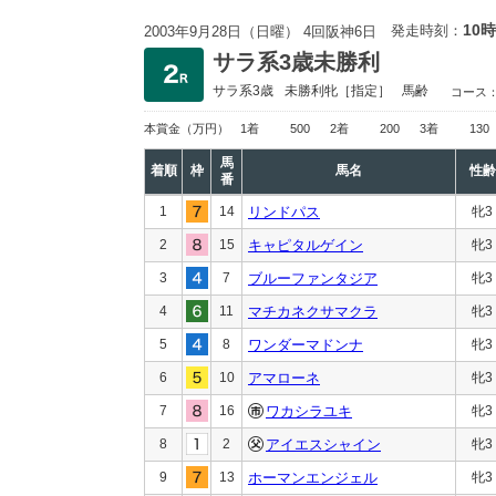
10時
発走時刻：
2003年9月28日（日曜） 4回阪神6日
サラ系3歳未勝利
サラ系3歳
未勝利
牝［指定］
馬齢
コース
本賞金
（万円）
1着
500
2着
200
3着
130
馬
着順
枠
馬名
性齢
番
1
14
リンドパス
牝3
2
15
キャピタルゲイン
牝3
3
7
ブルーファンタジア
牝3
4
11
マチカネクサマクラ
牝3
5
8
ワンダーマドンナ
牝3
6
10
アマローネ
牝3
7
16
ワカシラユキ
牝3
8
2
アイエスシャイン
牝3
9
13
ホーマンエンジェル
牝3