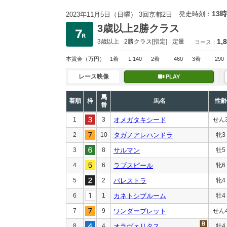
13時
発走時刻：
2023年11月5日（日曜） 3回京都2日
3歳以上2勝クラス
1,
3歳以上
2勝クラス
[指定]
定量
コース：
本賞金
（万円）
1着
1,140
2着
460
3着
290
レース映像
PLAY
馬
着順
枠
馬名
性齢
番
1
3
オメガタキシード
せん
2
10
タガノアレハンドラ
牝3
3
8
サルマン
牡5
4
6
ラブスピール
牝6
5
2
バレストラ
牝4
6
1
カネトシブルーム
牡4
7
9
ワンダーブレット
せん
8
4
オラヴェリタス
牡4