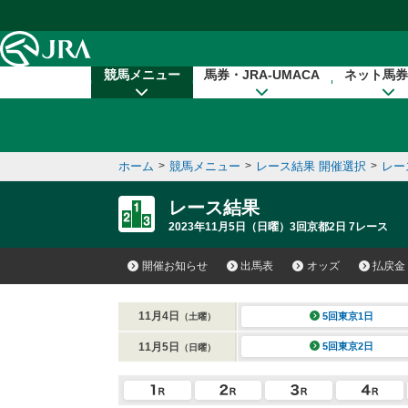
本文へ移動する
競馬メニュー
馬券・JRA-UMACA
ネット馬券
ホーム
>
競馬メニュー
>
レース結果 開催選択
>
レー
レース結果
2023年11月5日（日曜）3回京都2日 7レース
開催お知らせ
出馬表
オッズ
払戻金
11月4日
5回東京1日
（土曜）
11月5日
5回東京2日
（日曜）