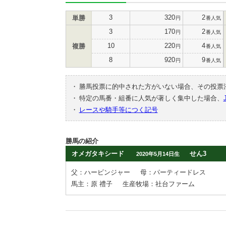
3
320
2
単勝
円
番人気
3
170
2
円
番人気
10
220
4
複勝
円
番人気
8
920
9
円
番人気
・
勝馬投票に的中された方がいない場合、その投票
・
特定の馬番・組番に人気が著しく集中した場合、
・
レースや騎手等につく記号
勝馬の紹介
オメガタキシード
せん3
2020年5月14日生
父：ハービンジャー
母：パーティードレス
馬主：原 禮子
生産牧場：社台ファーム