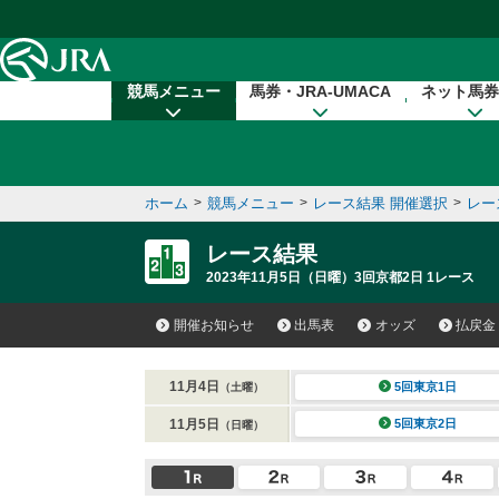
本文へ移動する
競馬メニュー
馬券・JRA-UMACA
ネット馬券
ホーム
>
競馬メニュー
>
レース結果 開催選択
>
レー
レース結果
2023年11月5日（日曜）3回京都2日 1レース
開催お知らせ
出馬表
オッズ
払戻金
11月4日
5回東京1日
（土曜）
11月5日
5回東京2日
（日曜）