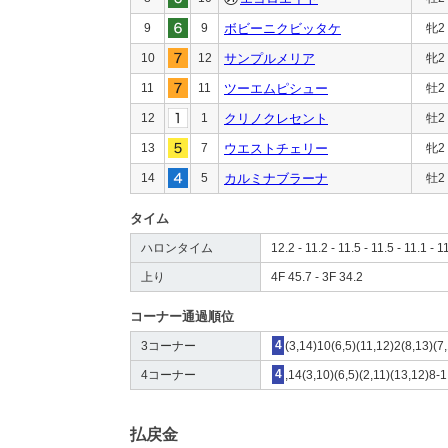
9
9
ボビーニクビッタケ
牝2
10
12
サンプルメリア
牝2
11
11
ツーエムピシュー
牡2
12
1
クリノクレセント
牡2
13
7
ウエストチェリー
牝2
14
5
カルミナブラーナ
牡2
タイム
ハロンタイム
12.2 - 11.2 - 11.5 - 11.5 - 11.1 - 1
上り
4F 45.7 - 3F 34.2
コーナー通過順位
3コーナー
4
(3,14)10(6,5)(11,12)2(8,13)(7,
4コーナー
4
,14(3,10)(6,5)(2,11)(13,12)8-1
払戻金