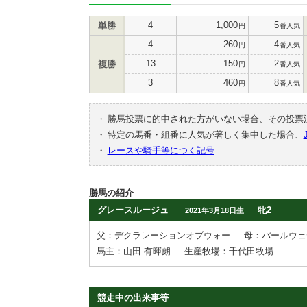
4
1,000
5
単勝
円
番人気
4
260
4
円
番人気
13
150
2
複勝
円
番人気
3
460
8
円
番人気
・
勝馬投票に的中された方がいない場合、その投票
・
特定の馬番・組番に人気が著しく集中した場合、
・
レースや騎手等につく記号
勝馬の紹介
グレースルージュ
牝2
2021年3月18日生
父：デクラレーションオブウォー
母：パールウェ
馬主：山田 有暉朗
生産牧場：千代田牧場
競走中の出来事等