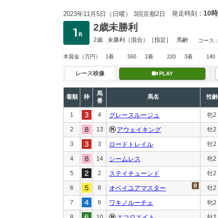
10時
発走時刻：
2023年11月5日（日曜） 3回京都2日
2歳未勝利
2歳
未勝利
（混合）［指定］
馬齢
コース
本賞金
（万円）
1着
550
2着
220
3着
140
レース映像
PLAY
馬
着順
枠
馬名
性齢
番
1
4
グレースルージュ
牝2
2
13
アウェイキング
牡2
3
3
ロードトレイル
牡2
4
14
シームレス
牝2
5
2
ステイチューンド
牡2
6
8
オベイユアマスター
牡2
7
6
ワキノルーチェ
牝2
8
10
エコロエイト
牡2