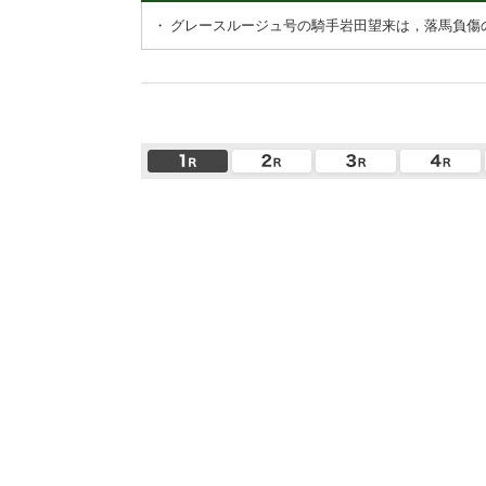
・
グレースルージュ号の騎手岩田望来は，落馬負傷