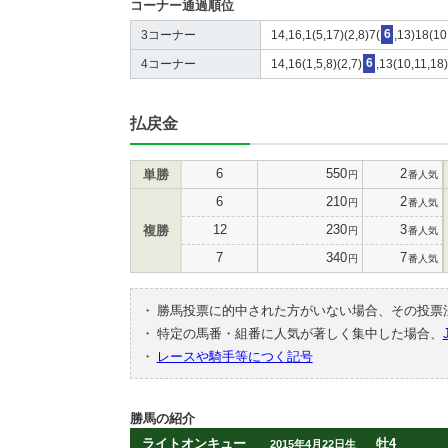
コーナー通過順位
3コーナー
14,16,1(5,17)(2,8)7(
6
,13)18(10
4コーナー
14,16(1,5,8)(2,7)
6
,13(10,11,18
払戻金
6
550
2
単勝
円
番人気
6
210
2
円
番人気
12
230
3
複勝
円
番人気
7
340
7
円
番人気
・
勝馬投票に的中された方がいない場合、その投票
・
特定の馬番・組番に人気が著しく集中した場合、
・
レースや騎手等につく記号
勝馬の紹介
ライトオンキュー
牡4
2015年4月22日生