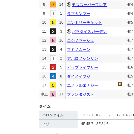
8
14
モズスーパーフレア
牝4
9
1
ラブカンプー
牝4
10
10
エントリーチケット
牝5
11
3
パラダイスガーデン
牝7
12
16
ニシノラッシュ
牡7
13
4
フミノムーン
牡7
14
2
アポロノシンザン
牡7
15
5
ビップライブリー
牡6
16
8
ダイメイフジ
牡5
17
9
エメラルエナジー
牡7
中止
17
ファンタジスト
牡3
タイム
ハロンタイム
12.1 - 11.0 - 11.1 - 11.3 - 11.4 - 1
上り
4F 45.7 - 3F 34.6