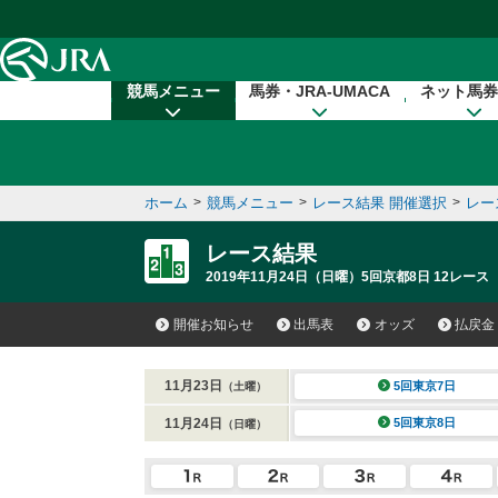
本文へ移動する
競馬メニュー
馬券・JRA-UMACA
ネット馬券
ホーム
>
競馬メニュー
>
レース結果 開催選択
>
レー
レース結果
2019年11月24日（日曜）5回京都8日 12レース
開催お知らせ
出馬表
オッズ
払戻金
11月23日
5回東京7日
（土曜）
11月24日
5回東京8日
（日曜）