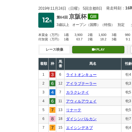
16
発走時刻：
2019年11月24日（日曜） 5回京都8日
京阪杯
第64回
3歳以上
オープン
（国際）（特指）
別定
本賞金
（万円）
1着
3,900
2着
1,600
3着
980
付加賞
（万円）
1着
63.7
2着
18.2
3着
9.1
レース映像
PLAY
馬
着順
枠
馬名
性齢
番
1
6
ライトオンキュー
牡4
2
12
アイラブテーラー
牝3
3
7
カラクレナイ
牝5
4
11
アウィルアウェイ
牝3
5
13
リナーテ
牝5
6
18
ダイシンバルカン
牡7
7
15
エイシンデネブ
牝4