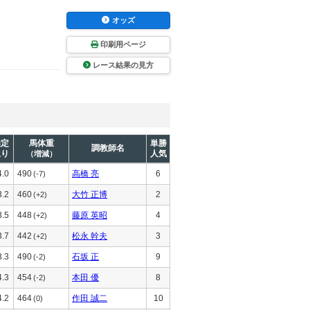
オッズ
印刷用ページ
レース結果の見方
推定
馬体重
単勝
調教師名
上り
人気
（増減）
4.0
490
高橋 亮
6
(-7)
3.2
460
大竹 正博
2
(+2)
3.5
448
藤原 英昭
4
(+2)
3.7
442
松永 幹夫
3
(+2)
3.3
490
石坂 正
9
(-2)
4.3
454
本田 優
8
(-2)
4.2
464
作田 誠二
10
(0)