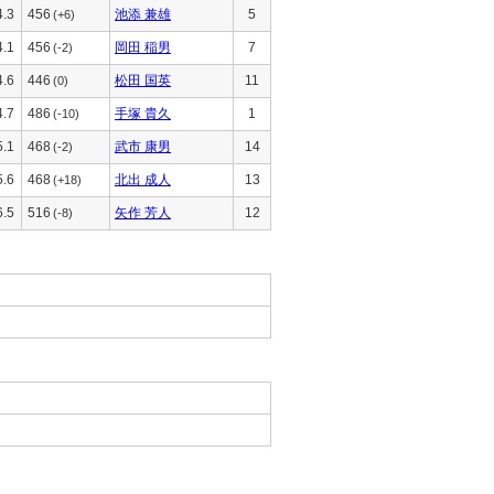
4.3
456
池添 兼雄
5
(+6)
4.1
456
岡田 稲男
7
(-2)
4.6
446
松田 国英
11
(0)
4.7
486
手塚 貴久
1
(-10)
5.1
468
武市 康男
14
(-2)
5.6
468
北出 成人
13
(+18)
6.5
516
矢作 芳人
12
(-8)