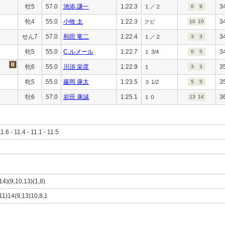
牡5
57.0
池添 謙一
1:22.3
3
１／２
6
9
牝4
55.0
小牧 太
1:22.3
3
クビ
10
10
せん7
57.0
和田 竜二
1:22.4
3
１／２
3
3
牝5
55.0
C.ルメール
1:22.7
3
１ 3/4
6
5
牝6
55.0
川須 栄彦
1:22.9
3
１
3
3
牝5
55.0
藤岡 康太
1:23.5
3
３ 1/2
5
5
牡6
57.0
岩田 康誠
1:25.1
3
１０
13
14
11.6 - 11.4 - 11.1 - 11.5
14)(9,10,13)(1,8)
,11)14(9,13)10,8,1