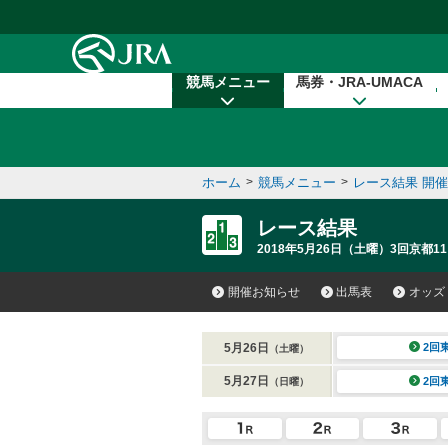
本文へ移動する
競馬メニュー
馬券・JRA-UMACA
ホーム
>
競馬メニュー
>
レース結果 開
レース結果
2018年5月26日（土曜）3回京都11
開催お知らせ
出馬表
オッズ
5月26日
2回
（土曜）
5月27日
2回
（日曜）