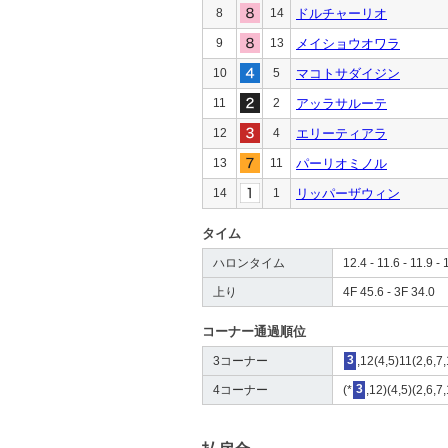
8
14
ドルチャーリオ
9
13
メイショウオワラ
10
5
マコトサダイジン
11
2
アッラサルーテ
12
4
エリーティアラ
13
11
パーリオミノル
14
1
リッパーザウィン
タイム
ハロンタイム
12.4 - 11.6 - 11.9 - 
上り
4F 45.6 - 3F 34.0
コーナー通過順位
3コーナー
3
,12(4,5)11(2,6,7,
4コーナー
(*
3
,12)(4,5)(2,6,7