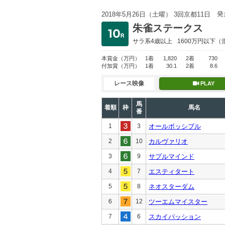
発
2018年5月26日（土曜） 3回京都11日
朱雀ステークス
サラ系4歳以上
1600万円以下
（
本賞金
（万円）
1着
1,820
2着
730
付加賞
（万円）
1着
30.1
2着
8.6
レース映像
PLAY
馬
着順
枠
馬名
番
1
3
オールポッシブル
2
10
カルヴァリオ
3
9
サプルマインド
4
7
エスティタート
5
8
ネオスターダム
6
12
ツーエムマイスター
7
6
スカイパッション