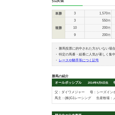
払戻金
3
1,570
単勝
円
3
550
円
10
200
複勝
円
9
200
円
・
勝馬投票に的中された方がいない場
・
特定の馬番・組番に人気が著しく集
・
レースや騎手等につく記号
勝馬の紹介
オールポッシブル
2014年4月6日生
父：ダイワメジャー
母：シーズイン
馬主：(株)G1レーシング
生産牧場：