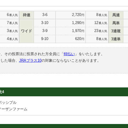
6
3-6
2,720
8
枠連
馬連
番人気
円
番人気
7
3-10
1,290
12
馬単
番人気
円
番人気
3
3-9
1,970
23
ワイド
3連複
番人気
円
番人気
4
9-10
620
8
3連単
番人気
円
番人気
合、その投票法に投票された方全員に「
特払い
」をいたします。
中した場合、
JRAプラス10
の対象にならないことがあります。
牝4
ポッシブル
ノーザンファーム