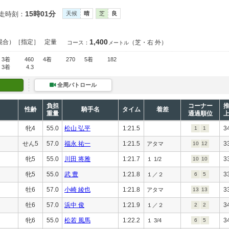
15時01分
走時刻：
天候
晴
芝
良
1,400
混合）［指定］
定量
（芝・右 外）
コース：
メートル
3着
460
4着
270
5着
182
3着
4.3
全周パトロール
負担
コーナー
性齢
騎手名
タイム
着差
重量
通過順位
牝4
55.0
松山 弘平
1:21.5
3
1
1
せん5
57.0
福永 祐一
1:21.5
3
アタマ
10
12
牝5
55.0
川田 将雅
1:21.7
3
１ 1/2
10
10
牝5
55.0
武 豊
1:21.8
3
１／２
6
5
牡6
57.0
小崎 綾也
1:21.8
3
アタマ
13
13
牡6
57.0
浜中 俊
1:21.9
3
１／２
2
2
牝6
55.0
松若 風馬
1:22.2
3
１ 3/4
6
5