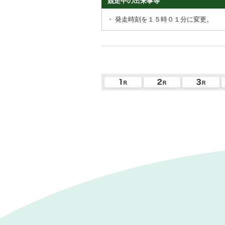
競走中の出来事等
・
発走時刻を１５時０１分に変更。