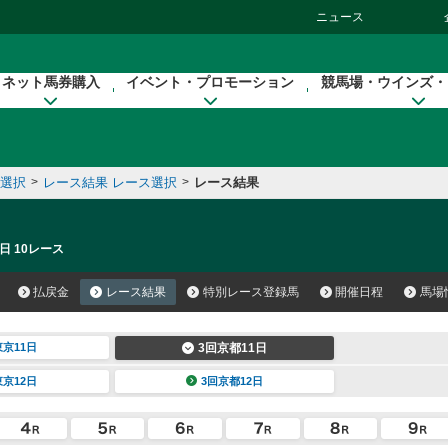
ニュース
ネット馬券購入
イベント・プロモーション
競馬場・ウインズ・
催選択
>
レース結果 レース選択
>
レース結果
日 10レース
払戻金
レース結果
特別レース登録馬
開催日程
馬場
東京11日
3回京都11日
東京12日
3回京都12日