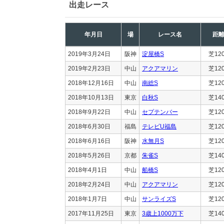
出走レース
年月日
場
レース名
距
2019年3月24日
阪神
淀屋橋S
芝12
2019年2月23日
中山
アクアマリン
芝12
2018年12月16日
中山
南総S
芝12
2018年10月13日
東京
白秋S
芝14
2018年9月22日
中山
セプテンバー
芝12
2018年6月30日
福島
テレビU福島
芝12
2018年6月16日
阪神
水無月S
芝12
2018年5月26日
京都
朱雀S
芝14
2018年4月1日
中山
船橋S
芝12
2018年2月24日
中山
アクアマリン
芝12
2018年1月7日
中山
サンライズS
芝12
2017年11月25日
東京
3歳上1000万下
芝14