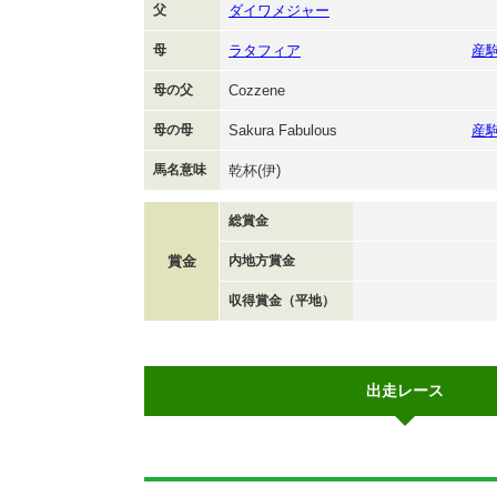
父
ダイワメジャー
母
ラタフィア
産
母の父
Cozzene
母の母
Sakura Fabulous
産
馬名意味
乾杯(伊)
総賞金
賞金
内地方賞金
収得賞金（平地）
出走レース