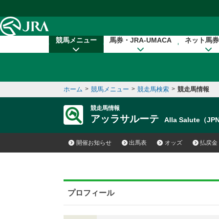
本文へ移動する
競馬メニュー
馬券・JRA-UMACA
ネット馬券
ホーム
>
競馬メニュー
>
競走馬検索
>
競走馬情報
競走馬情報
アッラサルーテ
Alla Salute（J
開催お知らせ
出馬表
オッズ
払戻金
プロフィール