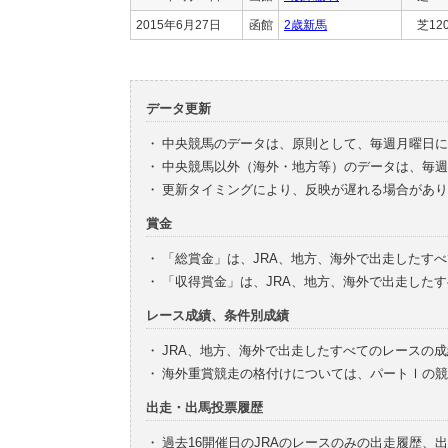
2015年6月27日
函館
2歳新馬
芝12
データ更新
・
中央競馬のデータは、原則として、毎週月曜日に
・
中央競馬以外（海外・地方等）のデータは、毎週
・
更新タイミングにより、反映が遅れる場合があり
賞金
・
「総賞金」は、JRA、地方、海外で出走したす
・
「収得賞金」は、JRA、地方、海外で出走した
レース成績、条件別成績
・
JRA、地方、海外で出走したすべてのレースの
・
海外重賞競走の格付けについては、パートⅠの競
出走・出馬投票履歴
・
過去16開催日のJRAのレースのみの出走履歴、