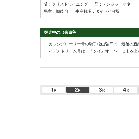
父：クリストワイニング
母：デンジャーマネー
馬主：加藤 守
生産牧場：タイヘイ牧場
競走中の出来事等
・
カフジグローリー号の騎手松山弘平は，最後の直
・
イデアドリーム号は，「タイムオーバーによる出