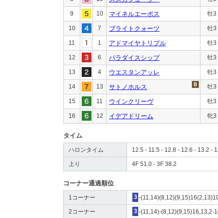
9
10
マイネルエーポス
牡3
10
7
ブライトクォーツ
牡3
11
1
アドマイヤトリプル
牡3
12
6
パラダイスシップ
牡3
13
4
ウエスタンアッレ
牡3
14
13
サトノホルス
牡3
15
11
ウインクリーヴ
牡3
16
12
イデアドリーム
牝3
タイム
ハロンタイム
12.5 - 11.5 - 12.8 - 12.6 - 13.2 - 1
上り
4F 51.0 - 3F 38.2
コーナー通過順位
1コーナー
3
-(11,14)(8,12)(9,15)16(2,13)1
2コーナー
3
-(11,14)-(8,12)(9,15)16,13,2-1