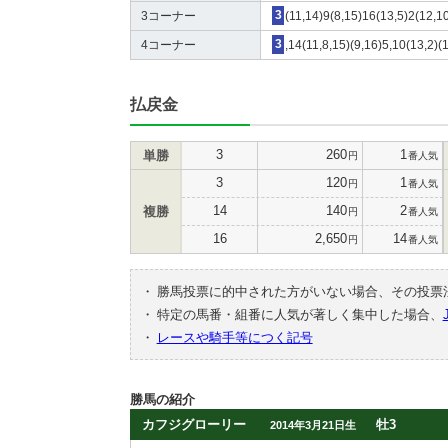
3コーナー
3
(11,14)9(8,15)16(13,5)2(12,10
4コーナー
3
,14(11,8,15)(9,16)5,10(13,2)(1
払戻金
3
260
1
単勝
円
番人気
3
120
1
円
番人気
14
140
2
複勝
円
番人気
16
2,650
14
円
番人気
・
勝馬投票に的中された方がいない場合、その投票
・
特定の馬番・組番に人気が著しく集中した場合、
・
レースや騎手等につく記号
勝馬の紹介
カフジグローリー
牡3
2014年3月21日生