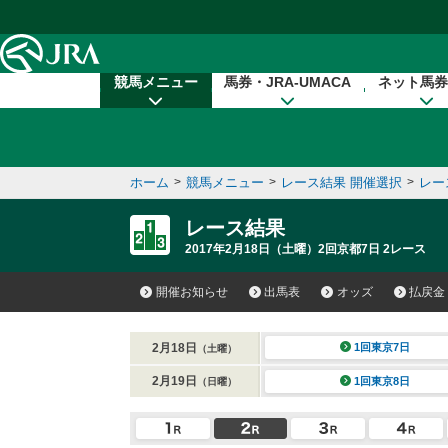
本文へ移動する
競馬メニュー
馬券・JRA-UMACA
ネット馬券
ホーム
>
競馬メニュー
>
レース結果 開催選択
>
レー
レース結果
2017年2月18日（土曜）2回京都7日 2レース
開催お知らせ
出馬表
オッズ
払戻金
2月18日
1回東京7日
（土曜）
2月19日
1回東京8日
（日曜）