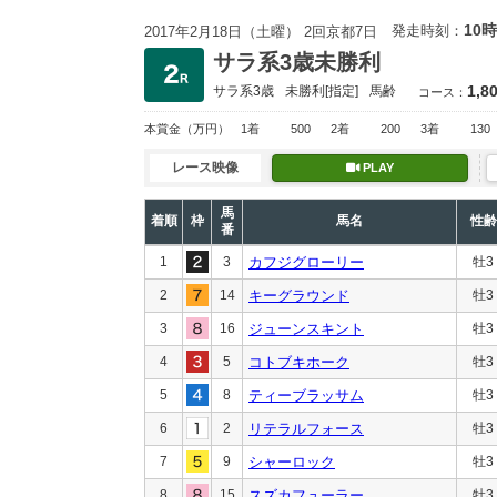
10時
発走時刻：
2017年2月18日（土曜） 2回京都7日
サラ系3歳未勝利
1,8
サラ系3歳
未勝利
[指定]
馬齢
コース：
本賞金
（万円）
1着
500
2着
200
3着
130
レース映像
PLAY
馬
着順
枠
馬名
性齢
番
1
3
カフジグローリー
牡3
2
14
キーグラウンド
牡3
3
16
ジューンスキント
牡3
4
5
コトブキホーク
牡3
5
8
ティーブラッサム
牡3
6
2
リテラルフォース
牡3
7
9
シャーロック
牡3
8
15
スズカフューラー
牡3