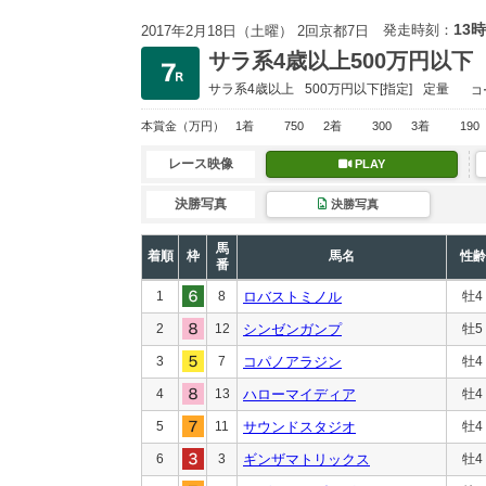
13時
発走時刻：
2017年2月18日（土曜） 2回京都7日
サラ系4歳以上500万円以下
サラ系4歳以上
500万円以下
[指定]
定量
コ
本賞金
（万円）
1着
750
2着
300
3着
190
レース映像
PLAY
決勝写真
決勝写真
馬
着順
枠
馬名
性齢
番
1
8
ロバストミノル
牡4
2
12
シンゼンガンプ
牡5
3
7
コパノアラジン
牡4
4
13
ハローマイディア
牡4
5
11
サウンドスタジオ
牡4
6
3
ギンザマトリックス
牡4