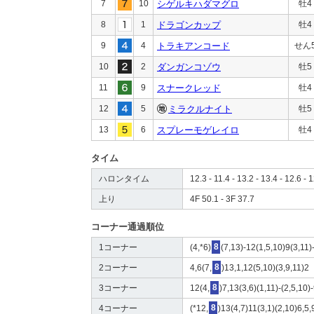
7
10
シゲルキハダマグロ
牡4
8
1
ドラゴンカップ
牡4
9
4
トラキアンコード
せん
10
2
ダンガンコゾウ
牡5
11
9
スナークレッド
牡4
12
5
ミラクルナイト
牡5
13
6
スプレーモゲレイロ
牡4
タイム
ハロンタイム
12.3 - 11.4 - 13.2 - 13.4 - 12.6 - 1
上り
4F 50.1 - 3F 37.7
コーナー通過順位
1コーナー
(4,*6)
8
(7,13)-12(1,5,10)9(3,11)
2コーナー
4,6(7,
8
)13,1,12(5,10)(3,9,11)2
3コーナー
12(4,
8
)7,13(3,6)(1,11)-(2,5,10)
4コーナー
(*12,
8
)13(4,7)11(3,1)(2,10)6,5,