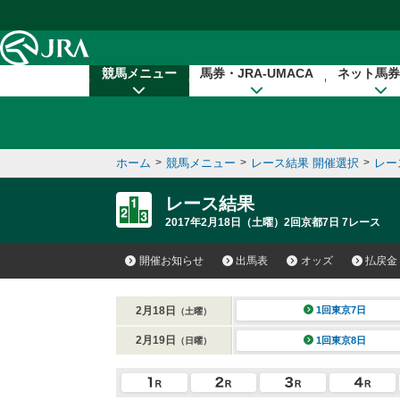
本文へ移動する
競馬メニュー
馬券・JRA-UMACA
ネット馬券
ホーム
>
競馬メニュー
>
レース結果 開催選択
>
レー
レース結果
2017年2月18日（土曜）2回京都7日 7レース
開催お知らせ
出馬表
オッズ
払戻金
2月18日
1回東京7日
（土曜）
2月19日
1回東京8日
（日曜）