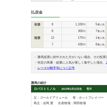
払戻金
8
1,100
5
単勝
円
番人気
8
300
7
円
番人気
12
170
1
複勝
円
番人気
7
430
8
円
番人気
・
勝馬投票に的中された方がいない場合、その投票
・
特定の馬番・組番に人気が著しく集中した場合、
・
レースや騎手等につく記号
勝馬の紹介
ロバストミノル
牡4
2013年2月22日生
父：ゴールドアリュール
母：ホットフレイバー
馬主：吉岡 實
生産牧場：岡田牧場