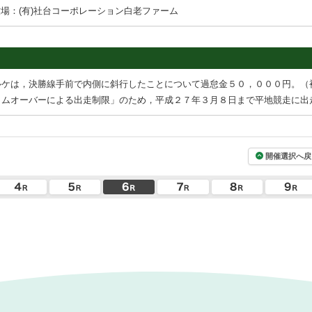
場：(有)社台コーポレーション白老ファーム
ルケは，決勝線手前で内側に斜行したことについて過怠金５０，０００円。（
イムオーバーによる出走制限」のため，平成２７年３月８日まで平地競走に出
開催選択へ戻