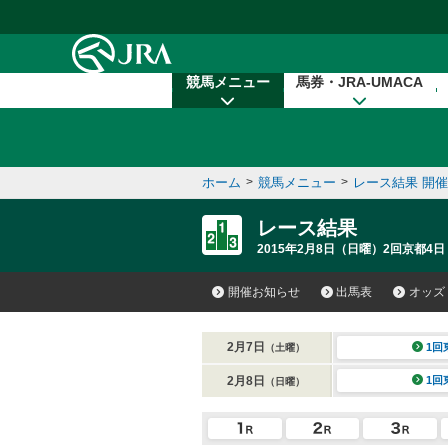
本文へ移動する
競馬メニュー
馬券・JRA-UMACA
ホーム
>
競馬メニュー
>
レース結果 開
レース結果
2015年2月8日（日曜）2回京都4日
開催お知らせ
出馬表
オッズ
2月7日
1回
（土曜）
2月8日
1回
（日曜）