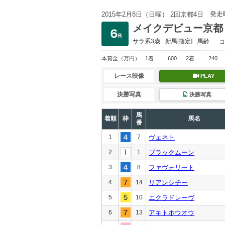
発走
2015年2月8日（日曜） 2回京都4日
メイクデビュー京都
サラ系3歳
新馬
[指定]
馬齢
コ
本賞金
（万円）
1着
600
2着
240
レース映像
PLAY
決勝写真
決勝写真
馬
着順
枠
馬名
番
1
7
ヴェネト
2
1
ブラックムーン
3
8
ファヴォリート
4
14
リアンシチー
5
10
エクラドレーヴ
6
13
アキトホウオウ