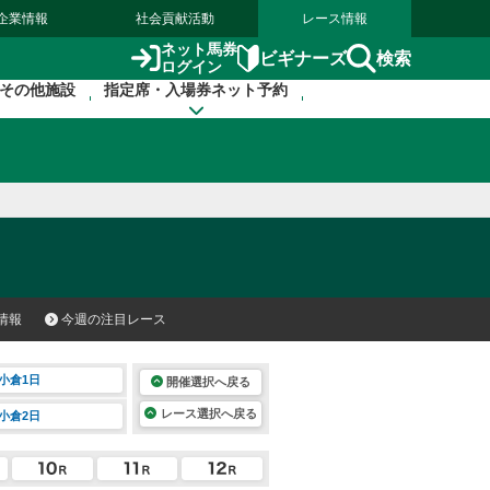
企業情報
社会貢献活動
レース情報
ネット馬券
検索
ビギナーズ
ログイン
その他施設
指定席・入場券ネット予約
情報
今週の注目レース
小倉1日
開催選択へ戻る
レース選択へ戻る
小倉2日