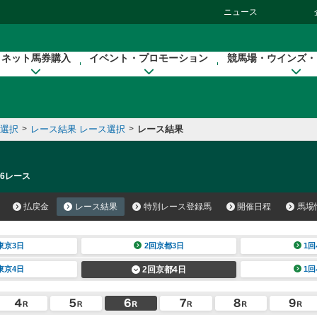
ニュース
ネット馬券購入
イベント・プロモーション
競馬場・ウインズ・
催選択
>
レース結果 レース選択
>
レース結果
 6レース
払戻金
レース結果
特別レース登録馬
開催日程
馬場
東京3日
2回京都3日
1回
東京4日
2回京都4日
1回