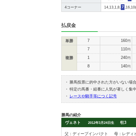
4コーナー
14,13,1,8,
7
,16,10
払戻金
7
160
単勝
円
7
110
円
1
240
複勝
円
8
140
円
・
勝馬投票に的中された方がいない場
・
特定の馬番・組番に人気が著しく集
・
レースや騎手等につく記号
勝馬の紹介
ヴェネト
牡3
2012年3月24日生
父：ディープインパクト
母：レディ