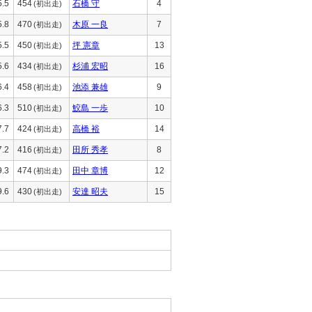
5.5
454
石橋 守
4
(初出走)
5.8
470
木原 一良
7
(初出走)
5.5
450
坪 憲章
13
(初出走)
5.6
434
杉浦 宏昭
16
(初出走)
6.4
458
池添 兼雄
9
(初出走)
6.3
510
鮫島 一歩
10
(初出走)
7.7
424
高橋 裕
14
(初出走)
7.2
416
田所 秀孝
8
(初出走)
9.3
474
田中 章博
12
(初出走)
9.6
430
安達 昭夫
15
(初出走)