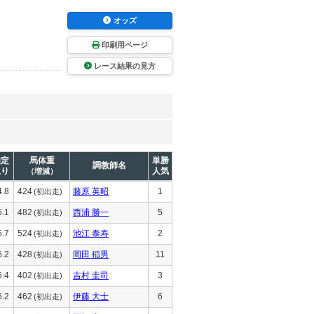
オッズ
印刷用ページ
レース結果の見方
推定
馬体重
単勝
調教師名
上り
人気
（増減）
4.8
424
藤原 英昭
1
(初出走)
5.1
482
西浦 勝一
5
(初出走)
5.7
524
池江 泰寿
2
(初出走)
6.2
428
岡田 稲男
11
(初出走)
5.4
402
吉村 圭司
3
(初出走)
6.2
462
伊藤 大士
6
(初出走)