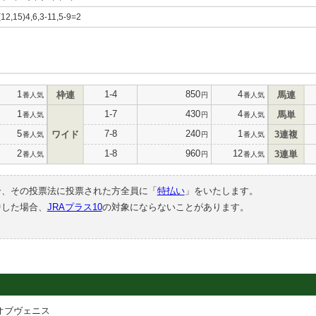
(12,15)4,6,3-11,5-9=2
1
1-4
850
4
枠連
馬連
番人気
円
番人気
1
1-7
430
4
馬単
番人気
円
番人気
5
7-8
240
1
ワイド
3連複
番人気
円
番人気
2
1-8
960
12
3連単
番人気
円
番人気
合、その投票法に投票された方全員に「
特払い
」をいたします。
中した場合、
JRAプラス10
の対象にならないことがあります。
オブヴェニス