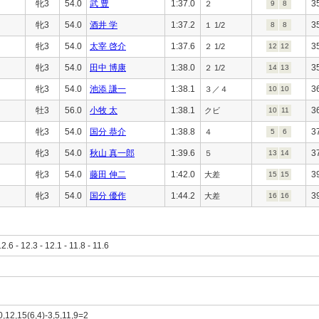
牝3
54.0
武 豊
1:37.0
3
２
9
8
牝3
54.0
酒井 学
1:37.2
3
１ 1/2
8
8
牝3
54.0
太宰 啓介
1:37.6
3
２ 1/2
12
12
牝3
54.0
田中 博康
1:38.0
3
２ 1/2
14
13
牝3
54.0
池添 謙一
1:38.1
3
３／４
10
10
牡3
56.0
小牧 太
1:38.1
3
クビ
10
11
牝3
54.0
国分 恭介
1:38.8
3
４
5
6
牝3
54.0
秋山 真一郎
1:39.6
3
５
13
14
牝3
54.0
藤田 伸二
1:42.0
3
大差
15
15
牝3
54.0
国分 優作
1:44.2
3
大差
16
16
12.6 - 12.3 - 12.1 - 11.8 - 11.6
0,12,15(6,4)-3,5,11,9=2