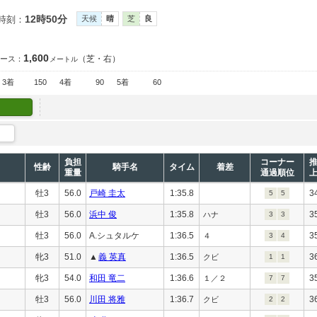
12時50分
時刻：
天候
晴
芝
良
1,600
（芝・右）
ース：
メートル
3着
150
4着
90
5着
60
負担
コーナー
性齢
騎手名
タイム
着差
重量
通過順位
牡3
56.0
戸崎 圭太
1:35.8
3
5
5
牡3
56.0
浜中 俊
1:35.8
3
ハナ
3
3
牡3
56.0
A.シュタルケ
1:36.5
3
４
3
4
牝3
51.0
▲
義 英真
1:36.5
3
クビ
1
1
牝3
54.0
和田 竜二
1:36.6
3
１／２
7
7
牡3
56.0
川田 将雅
1:36.7
3
クビ
2
2