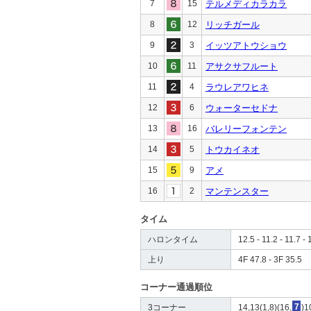
7
15
テルメディカラカラ
8
12
リッチガール
9
3
イッツアトウショウ
10
11
アサクサフルート
11
4
ラウレアワヒネ
12
6
ウォーターセドナ
13
16
バレリーフォンテン
14
5
トウカイネオ
15
9
アメ
16
2
マンテンスター
タイム
ハロンタイム
12.5 - 11.2 - 11.7 - 
上り
4F 47.8 - 3F 35.5
コーナー通過順位
3コーナー
14,13(1,8)(16,
7
)1