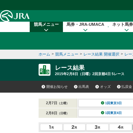
本文へ移動する
競馬メニュー
馬券・JRA-UMACA
ネット馬券
ホーム
>
競馬メニュー
>
レース結果 開催選択
>
レー
レース結果
2015年2月8日（日曜）2回京都4日 5レース
開催お知らせ
出馬表
オッズ
払戻金
2月7日
1回東京3日
（土曜）
2月8日
1回東京4日
（日曜）