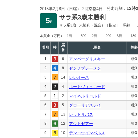
12時
発走時刻：
2015年2月8日（日曜） 2回京都4日
サラ系3歳未勝利
サラ系3歳
未勝利
（混合）［指定］
馬齢
本賞金
（万円）
1着
500
2着
200
3着
130
馬
着順
枠
馬名
性齢
番
1
6
アンバーグリスキー
牡3
2
8
ゼンノブレーメン
牡3
3
14
レレオーネ
牡3
4
4
ルートヴィヒコード
牡3
5
2
マイネルリコルド
牡3
6
5
グローリアスレイ
牝3
7
13
レッドサバス
牡3
8
12
アウトゼアー
牡3
9
10
デンコウインパルス
牡3