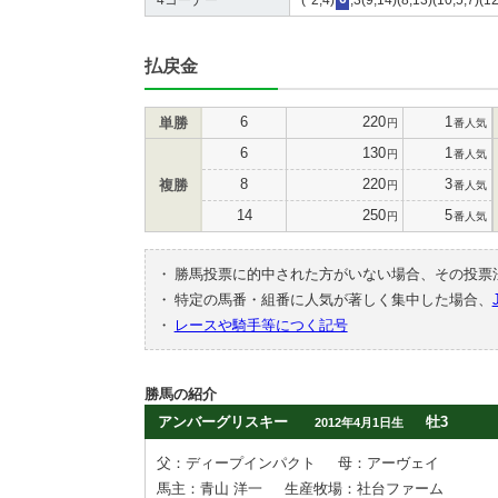
払戻金
6
220
1
単勝
円
番人気
6
130
1
円
番人気
8
220
3
複勝
円
番人気
14
250
5
円
番人気
・
勝馬投票に的中された方がいない場合、その投票
・
特定の馬番・組番に人気が著しく集中した場合、
・
レースや騎手等につく記号
勝馬の紹介
アンバーグリスキー
牡3
2012年4月1日生
父：ディープインパクト
母：アーヴェイ
馬主：青山 洋一
生産牧場：社台ファーム