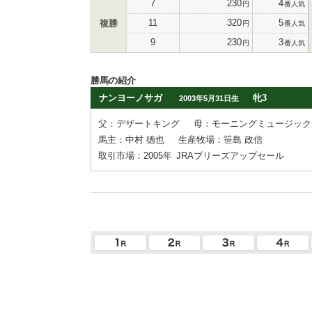
7
230
4
円
番人気
11
320
5
複勝
円
番人気
9
230
3
円
番人気
勝馬の紹介
ナンヨーノサガ
牝3
2003年5月31日生
父：デザートキング
母：モーニングミュージック
馬主：中村 德也
生産牧場：笹島 政信
取引市場：2005年
JRAブリーズアップセール