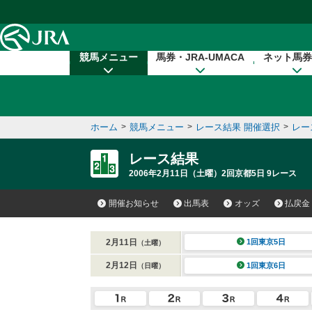
本文へ移動する
競馬メニュー
馬券・JRA-UMACA
ネット馬券
ホーム
>
競馬メニュー
>
レース結果 開催選択
>
レー
レース結果
2006年2月11日（土曜）2回京都5日 9レース
開催お知らせ
出馬表
オッズ
払戻金
2月11日
1回東京5日
（土曜）
2月12日
1回東京6日
（日曜）