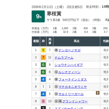
14時
発走時刻：
2006年2月11日（土曜） 2回京都5日
寒桜賞
サラ系3歳
500万円以下
（混合）（特指）
馬
本賞金
（万円）
1着
1,000
2着
400
3着
250
付加賞
（万円）
1着
32.9
2着
9.4
3着
4.7
馬
着順
枠
馬名
性齢
番
1
7
ナンヨーノサガ
牝3
2
11
ナムラブーム
牡3
3
9
ショウナンハイギア
牡3
4
8
ルシナクィーン
牝3
5
4
フォーナインミダス
牝3
6
1
マチカネニオウミヤ
牡3
7
5
サルトリーガール
牝3
8
13
グランドシャワー
牝3
9
2
スズノケーティング
牡3