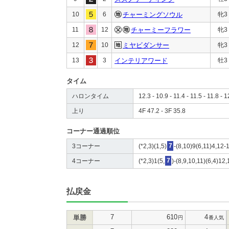
10
6
チャーミングソウル
牝3
11
12
チャーミーフラワー
牝3
12
10
ミヤビダンサー
牝3
13
3
インテリアワード
牡3
タイム
ハロンタイム
12.3 - 10.9 - 11.4 - 11.5 - 11.8 - 1
上り
4F 47.2 - 3F 35.8
コーナー通過順位
3コーナー
(*2,3)(1,5)
7
-(8,10)9(6,11)4,12-
4コーナー
(*2,3)1(5,
7
)-(8,9,10,11)(6,4)12,
払戻金
7
610
4
単勝
円
番人気