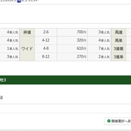
4
2-6
700
3
枠連
馬連
番人気
円
番人気
4
4-12
320
4
馬単
番人気
円
番人気
1
4-8
610
7
ワイド
3連複
番人気
円
番人気
3
8-12
270
2
3連単
番人気
円
番人気
牡3
場
開催選択へ戻