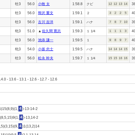
牡3
56.0
小牧 太
1:58.8
3
クビ
12
12
13
14
牡3
56.0
熊沢 重文
1:59.1
4
２
3
2
2
5
牡3
56.0
古川 吉洋
1:59.1
3
ハナ
7
8
7
10
牝3
51.0
▲
佐久間 寛志
1:59.3
4
１ 1/4
1
1
1
3
牡3
56.0
池添 謙一
1:59.5
4
１
9
8
9
7
牝3
54.0
小坂 忠士
1:59.5
3
ハナ
14
14
14
15
牡3
56.0
松永 幹夫
1:59.7
3
１ 1/4
15
15
16
16
14.0 - 13.6 - 13.1 - 12.6 - 12.7 - 12.6
)15(8,9)(1,
4
)-13-14-2
(8,5,15)9(1,
4
)-13,14-2
,5)(3,15)(9,
4
)1(13,2)14
,15)10(9,5,
4
)2,1-13,14