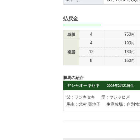
払戻金
4
750
単勝
円
4
190
円
12
130
複勝
円
8
160
円
勝馬の紹介
ヤシャオーキセキ
2003年2月21日生
父：フジキセキ
母：ヤシャヒメ
馬主：北村 実地子
生産牧場：向別牧