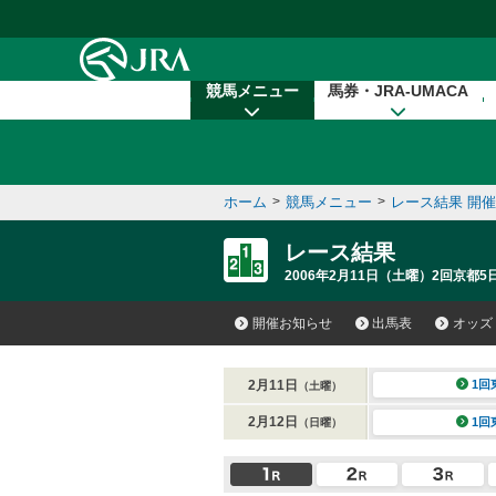
本文へ移動する
競馬メニュー
馬券・JRA-UMACA
ホーム
>
競馬メニュー
>
レース結果 開
レース結果
2006年2月11日（土曜）2回京都5
開催お知らせ
出馬表
オッズ
2月11日
1回
（土曜）
2月12日
1回
（日曜）