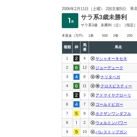
発
2006年2月11日（土曜） 2回京都5日
サラ系3歳未勝利
サラ系3歳
未勝利
（父）［指定
本賞金
（万円）
1着
500
2着
200
馬
着順
枠
馬名
番
1
4
ヤシャオーキセキ
2
12
ジョーデューク
3
8
ナリタベガ
4
11
クロスビスティー
5
3
アドマイヤグローリ
6
7
ゴールドビガー
7
9
ホクザンワンダフル
8
2
ウォルトンパワー
9
10
パレストップガン