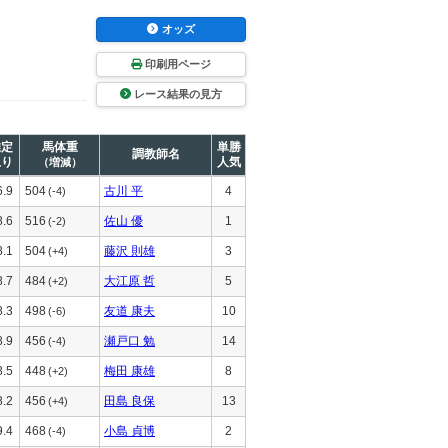
オッズ
印刷用ページ
レース結果の見方
推定
馬体重
単勝
調教師名
上り
人気
（増減）
6.9
504
古川 平
4
(-4)
8.6
516
佐山 優
1
(-2)
8.1
504
藤沢 則雄
3
(+4)
8.7
484
大江原 哲
5
(+2)
8.3
498
友道 康夫
10
(-6)
8.9
456
瀬戸口 勉
14
(-4)
8.5
448
梅田 康雄
8
(+2)
8.2
456
田島 良保
13
(+4)
9.4
468
小島 貞博
2
(-4)