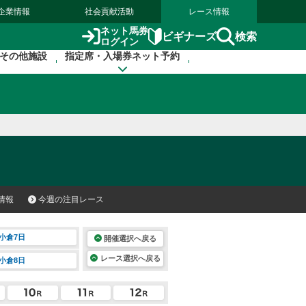
企業情報
社会貢献活動
レース情報
ネット馬券
検索
ビギナーズ
ログイン
その他施設
指定席・入場券ネット予約
情報
今週の注目レース
小倉7日
開催選択へ戻る
レース選択へ戻る
小倉8日