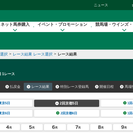
ニュース
ネット馬券購入
イベント・プロモーション
競馬場・ウインズ・
催選択
>
レース結果 レース選択
>
レース結果
日 1レース
払戻金
レース結果
特別レース登録馬
開催日程
馬場
東京5日
2回京都5日
1回
東京6日
2回京都6日
1回