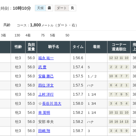
10時10分
走時刻：
天候
曇
ダート
良
1,800
］
馬齢
（ダート・右）
コース：
メートル
3着
130
4着
75
5着
50
負担
コーナー
性齢
騎手名
タイム
着差
重量
通過順位
牡3
56.0
福永 祐一
1:56.6
3
12
12
11
10
牡3
56.0
武 豊
1:57.4
3
５
2
2
2
2
牡3
56.0
安藤 勝己
1:57.5
3
１／２
10
8
7
7
牡3
56.0
四位 洋文
1:57.5
3
ハナ
6
4
2
1
牡3
56.0
上村 洋行
1:57.7
3
１ 1/4
7
7
9
5
牡3
55.0
☆
長谷川 浩大
1:58.0
3
１ 3/4
3
4
5
4
牝3
54.0
幸 英明
1:58.2
3
１ 1/4
10
11
11
10
牡3
56.0
安部 幸夫
1:58.2
3
ハナ
16
16
14
13
牡3
56.0
田嶋 翔
1:58.7
3
３
3
4
5
9