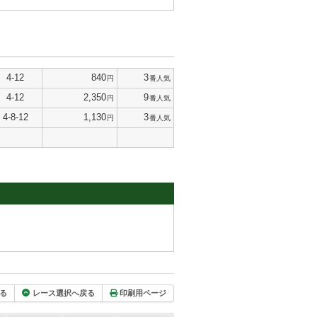
4-12
840
3
円
番人気
4-12
2,350
9
円
番人気
4-8-12
1,130
3
円
番人気
る
レース選択へ戻る
印刷用ページ