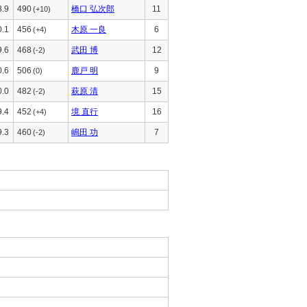
8.9
490
橋口 弘次郎
11
(+10)
0.1
456
木原 一良
6
(+4)
9.6
468
武田 博
12
(-2)
0.6
506
鹿戸 明
9
(0)
0.0
482
萩原 清
15
(-2)
9.4
452
境 直行
16
(+4)
9.3
460
嶋田 功
7
(-2)