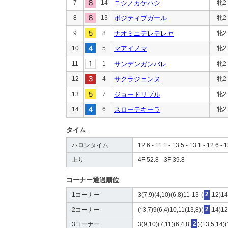
7
14
ニシノカケハシ
牝2
8
13
ポジティブガール
牝2
9
8
ナオミニデレデレヤ
牝2
10
5
マアイノマ
牝2
11
1
サンデンガンバレ
牝2
12
4
サクラジェンヌ
牝2
13
7
ジョードリブル
牝2
14
6
スローテキーラ
牝2
タイム
ハロンタイム
12.6 - 11.1 - 13.5 - 13.1 - 12.6 - 1
上り
4F 52.8 - 3F 39.8
コーナー通過順位
1コーナー
3(7,9)(4,10)(6,8)11-13-(
2
,12)14
2コーナー
(*3,7)9(6,4)10,11(13,8)(
2
,14)12
3コーナー
3(9,10)(7,11)(6,4,8,
2
)(13,5,14)(