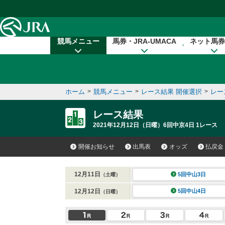
本文へ移動する
競馬メニュー
馬券・JRA-UMACA
ネット馬券
ホーム
>
競馬メニュー
>
レース結果 開催選択
>
レー
レース結果
2021年12月12日（日曜）6回中京4日 1レース
開催お知らせ
出馬表
オッズ
払戻金
12月11日
5回中山3日
（土曜）
12月12日
5回中山4日
（日曜）