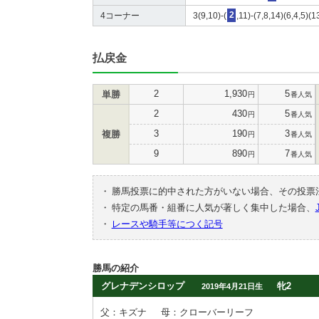
4コーナー
3(9,10)-(
2
,11)-(7,8,14)(6,4,5)(1
払戻金
2
1,930
5
単勝
円
番人気
2
430
5
円
番人気
3
190
3
複勝
円
番人気
9
890
7
円
番人気
・
勝馬投票に的中された方がいない場合、その投票
・
特定の馬番・組番に人気が著しく集中した場合、
・
レースや騎手等につく記号
勝馬の紹介
グレナデンシロップ
牝2
2019年4月21日生
父：キズナ
母：クローバーリーフ