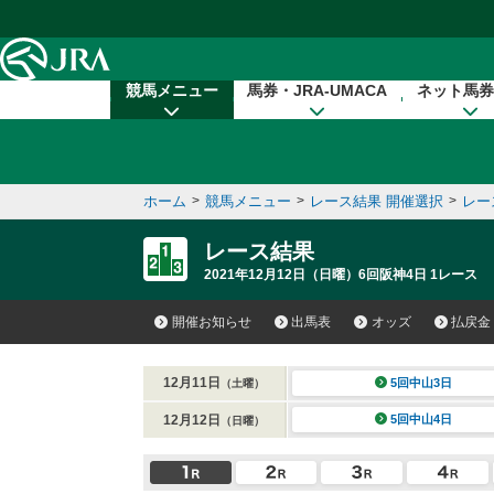
本文へ移動する
競馬メニュー
馬券・JRA-UMACA
ネット馬券
ホーム
>
競馬メニュー
>
レース結果 開催選択
>
レー
レース結果
2021年12月12日（日曜）6回阪神4日 1レース
開催お知らせ
出馬表
オッズ
払戻金
12月11日
5回中山3日
（土曜）
12月12日
5回中山4日
（日曜）