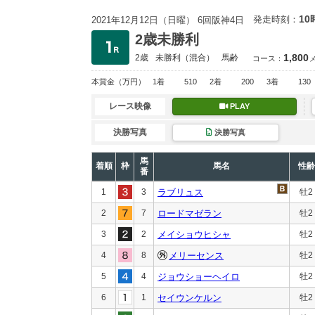
10
発走時刻：
2021年12月12日（日曜） 6回阪神4日
2歳未勝利
1,800
2歳
未勝利
（混合）
馬齢
コース：
本賞金
（万円）
1着
510
2着
200
3着
130
レース映像
PLAY
決勝写真
決勝写真
馬
着順
枠
馬名
性齢
番
1
3
ラブリュス
牡2
2
7
ロードマゼラン
牡2
3
2
メイショウヒシャ
牡2
4
8
メリーセンス
牡2
5
4
ジョウショーヘイロ
牡2
6
1
セイウンケルン
牡2