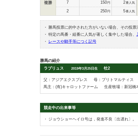
7
150
2
複勝
円
番人気
2
250
5
円
番人気
・
勝馬投票に的中された方がいない場合、その投票
・
特定の馬番・組番に人気が著しく集中した場合、
・
レースや騎手等につく記号
勝馬の紹介
ラブリュス
牡2
2019年3月25日生
父：アジアエクスプレス
母：ブリトマルティス
馬主：(有)キャロットファーム
生産牧場：新冠橋
競走中の出来事等
・
ジョウショーヘイロ号は，発進不良〔出遅れ〕。