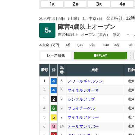
12時
発走時刻：
2020年3月28日（土曜） 1回中京7日
障害4歳以上オープン
障害4歳以上
オープン
（混合）
別定
コー
本賞金
（万円）
1着
1,350
2着
540
3着
340
レース映像
PLAY
馬
着順
枠
馬名
性齢
番
1
5
ノワールギャルソン
牡8
2
6
マイネルレオーネ
牡8
3
2
シングルアップ
牡4
4
9
フライクーゲル
牡4
5
7
マイネルアトゥー
牡7
6
14
オールマンリバー
牡8