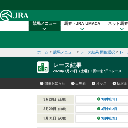
本文へ移動する
競馬メニュー
馬券・JRA-UMACA
ネット馬券
ホーム
>
競馬メニュー
>
レース結果 開催選択
>
レー
レース結果
2020年3月28日（土曜）1回中京7日 5レース
開催お知らせ
出馬表
オッズ
払戻金
3月28日
3回中山1日
（土曜）
3月29日
3回中山2日
（日曜）
3月31日
3回中山2日
（火曜）