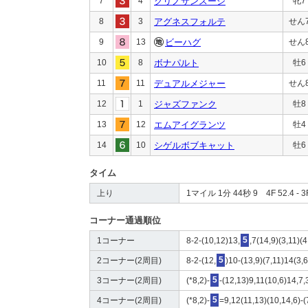
7
4
クリノサンスーシ
牝7
8
3
アグネスフォルテ
せん
9
13
ビーハグ
せん
10
8
ボナパルト
牡6
11
11
デュアルメジャー
せん
12
1
ジャズファンク
牡8
13
12
エムアイグランツ
牡4
14
10
シゲルボブキャット
牡6
タイム
上り
1マイル 1分 44秒 9 4F 52.4 - 3F
コーナー通過順位
1コーナー
8-2-(10,12)13,
5
,7(14,9)(3,11)(
2コーナー(2周目)
8-2-(12,
5
)10-(13,9)(7,11)14(3,
3コーナー(2周目)
(*8,2)-
5
-(12,13)9,11(10,6)14,7,
4コーナー(2周目)
(*8,2)-
5
=9,12(11,13)(10,14,6)-(