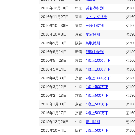
2016年12月10日
中京
浜名湖特別
ダ18
2016年11月27日
東京
シャングリラ
ダ16
2016年10月30日
東京
三峰山特別
ダ16
2016年10月8日
京都
愛宕特別
ダ19
2016年9月10日
阪神
鳥取特別
ダ20
2016年8月14日
新潟
麒麟山特別
ダ18
2016年5月28日
東京
4歳上1000万下
ダ16
2016年5月14日
東京
4歳上1000万下
ダ16
2016年4月30日
京都
4歳上1000万下
ダ18
2016年3月12日
中京
4歳上500万下
ダ19
2016年2月13日
京都
4歳上500万下
ダ18
2016年1月30日
京都
4歳上500万下
ダ18
2016年1月17日
京都
4歳上500万下
芝16
2015年12月20日
中京
豊川特別
芝16
2015年10月4日
阪神
3歳上500万下
芝18