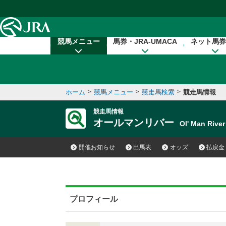
本文へ移動する
競馬メニュー
馬券・JRA-UMACA
ネット馬券
ホーム
>
競馬メニュー
>
競走馬検索
>
競走馬情報
競走馬情報
オールマンリバー
Ol' Man Riv
開催お知らせ
出馬表
オッズ
払戻金
プロフィール