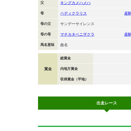
父
キングカメハメハ
母
ペディクラリス
産
母の父
サンデーサイレンス
母の母
マチカネベニザクラ
産
馬名意味
曲名
総賞金
賞金
内地方賞金
収得賞金（平地）
出走レース