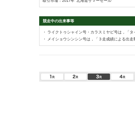
取引市場：2017年
北海道サマーセール
競走中の出来事等
・
ライクトゥシャイン号・カラスミヤビ号は，「タ
・
メイショウシンシン号は，「３走成績による出走