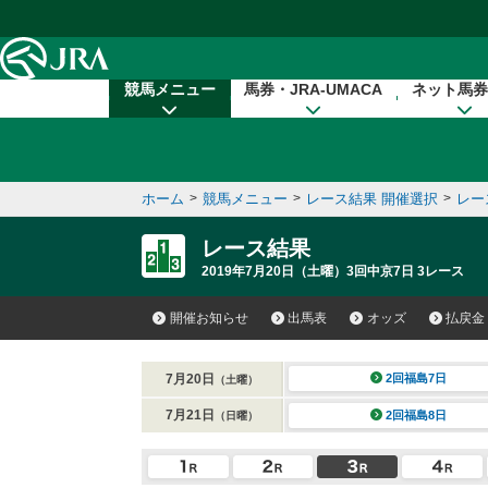
本文へ移動する
競馬メニュー
馬券・JRA-UMACA
ネット馬券
ホーム
>
競馬メニュー
>
レース結果 開催選択
>
レー
レース結果
2019年7月20日（土曜）3回中京7日 3レース
開催お知らせ
出馬表
オッズ
払戻金
7月20日
2回福島7日
（土曜）
7月21日
2回福島8日
（日曜）