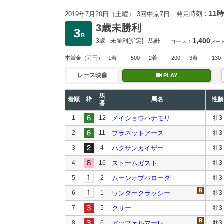
11時
発走時刻：
2019年7月20日（土曜） 3回中京7日
3歳未勝利
1,400
3歳
未勝利
[指定]
馬齢
コース：
メー
本賞金
（万円）
1着
500
2着
200
3着
130
レース映像
PLAY
馬
着順
枠
馬名
性齢
番
1
12
メイショウハナモリ
牡3
2
11
プラネットアース
牡3
3
4
ハクサンカイザー
牡3
4
16
ストームガスト
牡3
5
2
ムーンオブバローダ
牡3
6
1
ワンダークラッシー
牡3
7
5
クリー
牡3
8
6
アッフェルマーレ
牝3