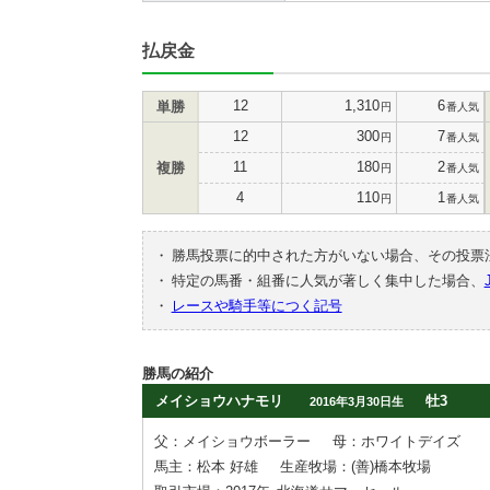
払戻金
12
1,310
6
単勝
円
番人気
12
300
7
円
番人気
11
180
2
複勝
円
番人気
4
110
1
円
番人気
・
勝馬投票に的中された方がいない場合、その投票
・
特定の馬番・組番に人気が著しく集中した場合、
・
レースや騎手等につく記号
勝馬の紹介
メイショウハナモリ
牡3
2016年3月30日生
父：メイショウボーラー
母：ホワイトデイズ
馬主：松本 好雄
生産牧場：(善)橋本牧場