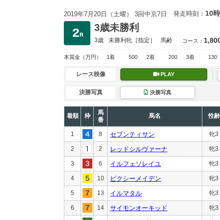
10時
発走時刻：
2019年7月20日（土曜） 3回中京7日
3歳未勝利
1,80
3歳
未勝利
牝［指定］
馬齢
コース：
本賞金
（万円）
1着
500
2着
200
3着
130
レース映像
PLAY
決勝写真
決勝写真
馬
着順
枠
馬名
性齢
番
1
8
セブンティサン
牝3
2
2
レッドシルヴァーナ
牝3
3
6
イルフェソレイユ
牝3
4
10
ピクシーメイデン
牝3
5
13
イルマタル
牝3
6
14
サイモンオーキッド
牝3