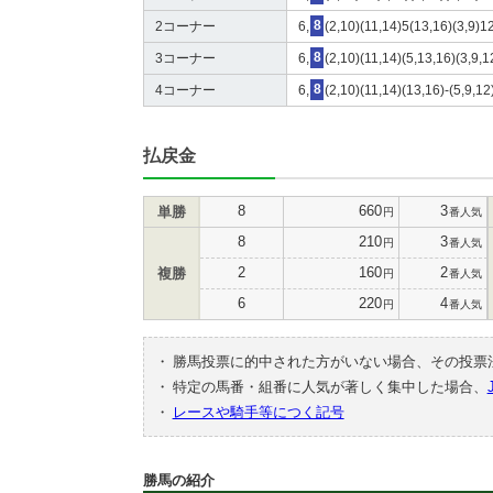
2コーナー
6,
8
(2,10)(11,14)5(13,16)(3,9)12
3コーナー
6,
8
(2,10)(11,14)(5,13,16)(3,9,1
4コーナー
6,
8
(2,10)(11,14)(13,16)-(5,9,12
払戻金
8
660
3
単勝
円
番人気
8
210
3
円
番人気
2
160
2
複勝
円
番人気
6
220
4
円
番人気
・
勝馬投票に的中された方がいない場合、その投票
・
特定の馬番・組番に人気が著しく集中した場合、
・
レースや騎手等につく記号
勝馬の紹介