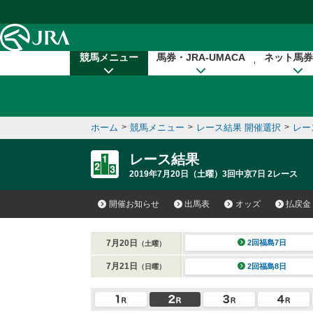
本文へ移動する
競馬メニュー
馬券・JRA-UMACA
ネット馬券
ホーム
>
競馬メニュー
>
レース結果 開催選択
>
レー
レース結果
2019年7月20日（土曜）3回中京7日 2レース
開催お知らせ
出馬表
オッズ
払戻金
7月20日
2回福島7日
（土曜）
7月21日
2回福島8日
（日曜）