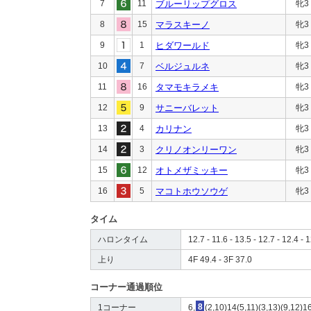
7
11
ブルーリップグロス
牝3
8
15
マラスキーノ
牝3
9
1
ヒダワールド
牝3
10
7
ベルジュルネ
牝3
11
16
タマモキラメキ
牝3
12
9
サニーバレット
牝3
13
4
カリナン
牝3
14
3
クリノオンリーワン
牝3
15
12
オトメザミッキー
牝3
16
5
マコトホウソウゲ
牝3
タイム
ハロンタイム
12.7 - 11.6 - 13.5 - 12.7 - 12.4 - 1
上り
4F 49.4 - 3F 37.0
コーナー通過順位
1コーナー
6,
8
(2,10)14(5,11)(3,13)(9,12)1