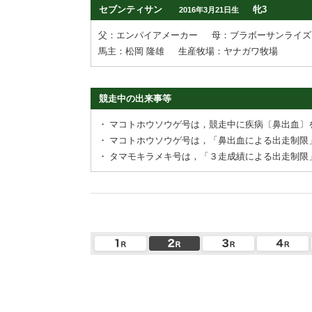
セブンティサン
牝3
2016年3月21日生
父：エンパイアメーカー
母：ブラボーサンライズ
馬主：松岡 隆雄
生産牧場：ヤナガワ牧場
競走中の出来事等
・
マコトホウソウゲ号は，競走中に疾病〔鼻出血〕
・
マコトホウソウゲ号は，「鼻出血による出走制限
・
タマモキラメキ号は，「３走成績による出走制限