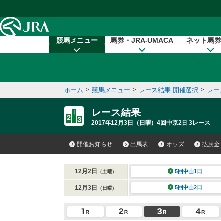
本文へ移動する
競馬メニュー
馬券・JRA-UMACA
ネット馬券
ホーム
>
競馬メニュー
>
レース結果 開催選択
>
レー
レース結果
2017年12月3日（日曜）4回中京2日 3レース
開催お知らせ
出馬表
オッズ
払戻金
12月2日
5回中山1日
（土曜）
12月3日
5回中山2日
（日曜）