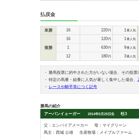
払戻金
16
220
1
単勝
円
番人気
16
120
1
円
番人気
1
630
9
複勝
円
番人気
12
180
3
円
番人気
・
勝馬投票に的中された方がいない場合、その投票
・
特定の馬番・組番に人気が著しく集中した場合、
・
レースや騎手等につく記号
勝馬の紹介
アーバンイェーガー
牡3
2014年5月25日生
父：エンパイアメーカー
母：マイグリーン
馬主：西城 公雄
生産牧場：メイプルファーム