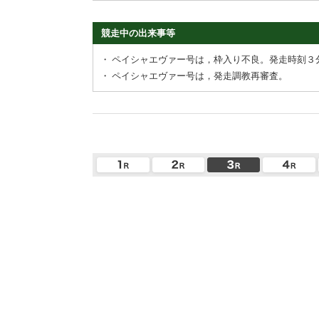
競走中の出来事等
・
ペイシャエヴァー号は，枠入り不良。発走時刻３
・
ペイシャエヴァー号は，発走調教再審査。