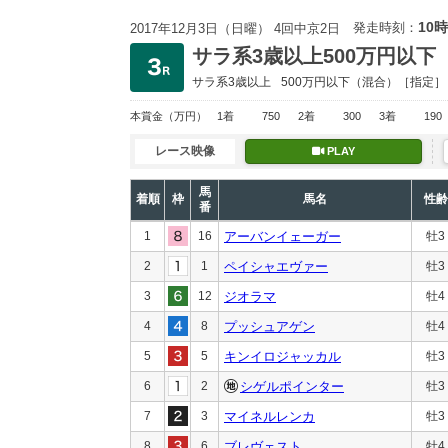
10時
発走時刻：
2017年12月3日（日曜） 4回中京2日
サラ系3歳以上500万円以下
サラ系3歳以上
500万円以下
（混合）［指定］
本賞金
（万円）
1着
750
2着
300
3着
190
レース映像
PLAY
馬
着順
枠
馬名
性齢
番
1
16
アーバンイェーガー
牡3
2
1
ペイシャエヴァー
牡3
3
12
ジオラマ
牡4
4
8
プッシュアゲン
牡4
5
5
キンイロジャッカル
牡3
6
2
シゲルポインター
牡3
7
3
マイネルレンカ
牡3
8
6
ブレヴェスト
牡4