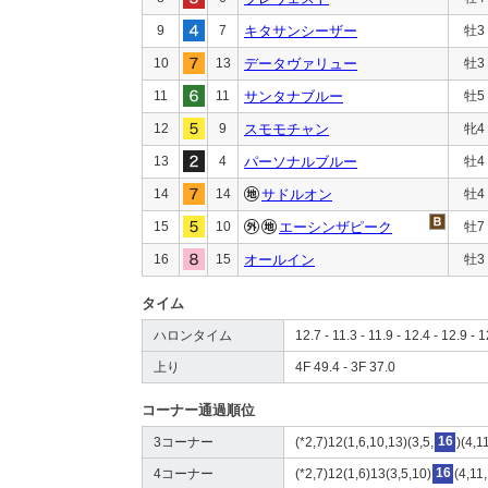
9
7
キタサンシーザー
牡3
10
13
データヴァリュー
牡3
11
11
サンタナブルー
牡5
12
9
スモモチャン
牝4
13
4
パーソナルブルー
牡4
14
14
サドルオン
牡4
15
10
エーシンザピーク
牡7
16
15
オールイン
牡3
タイム
ハロンタイム
12.7 - 11.3 - 11.9 - 12.4 - 12.9 - 1
上り
4F 49.4 - 3F 37.0
コーナー通過順位
3コーナー
(*2,7)12(1,6,10,13)(3,5,
16
)(4,1
4コーナー
(*2,7)12(1,6)13(3,5,10)
16
(4,11