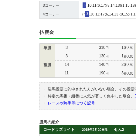
3コーナー
3
,10,11(6,17)(8,14,13)(1,15,18)
4コーナー
(*
3
,10,11)17(6,14,13)(8,15)(1,1
払戻金
3
310
1
単勝
円
番人気
3
130
1
円
番人気
14
140
2
複勝
円
番人気
11
190
3
円
番人気
・
勝馬投票に的中された方がいない場合、その投票
・
特定の馬番・組番に人気が著しく集中した場合、
・
レースや騎手等につく記号
勝馬の紹介
ロードラズライト
せん2
2015年2月20日生