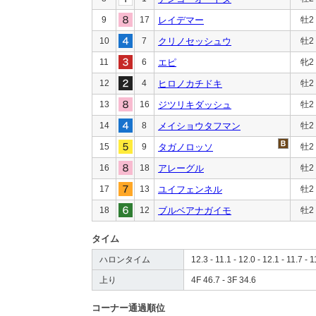
9
17
レイデマー
牡2
10
7
クリノセッシュウ
牡2
11
6
エピ
牝2
12
4
ヒロノカチドキ
牡2
13
16
ジツリキダッシュ
牡2
14
8
メイショウタフマン
牡2
15
9
タガノロッソ
牡2
16
18
アレーグル
牡2
17
13
ユイフェンネル
牡2
18
12
ブルベアナガイモ
牡2
タイム
ハロンタイム
12.3 - 11.1 - 12.0 - 12.1 - 11.7 - 1
上り
4F 46.7 - 3F 34.6
コーナー通過順位