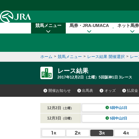
本文へ移動する
競馬メニュー
馬券・JRA-UMACA
ネット馬券
ホーム
>
競馬メニュー
>
レース結果 開催選択
>
レー
レース結果
2017年12月2日（土曜）5回阪神1日 3レース
開催お知らせ
出馬表
オッズ
払戻金
12月2日
5回中山1日
（土曜）
12月3日
5回中山2日
（日曜）