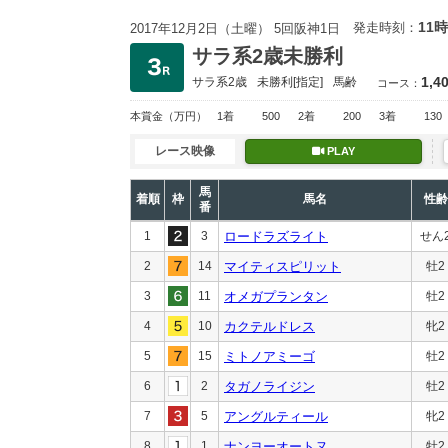
11時
発走時刻：
2017年12月2日（土曜） 5回阪神1日
サラ系2歳未勝利
1,4
サラ系2歳
未勝利
[指定]
馬齢
コース：
本賞金
（万円）
1着
500
2着
200
3着
130
レース映像
PLAY
馬
着順
枠
馬名
性齢
番
1
3
ロードラズライト
せん
2
14
マイティスピリット
牡2
3
11
オメガプランタン
牡2
4
10
カクテルドレス
牝2
5
15
ミトノアミーゴ
牡2
6
2
タガノライジン
牡2
7
5
アングルティール
牝2
8
1
ナンヨーオートヌ
牡2