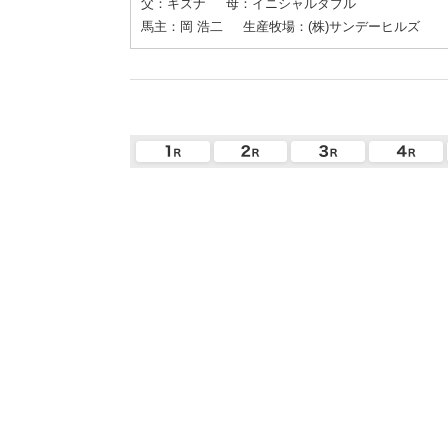
父：キズナ
母：イニシャルダブル
馬主：岡 浩二
生産牧場：(株)サンデーヒルズ