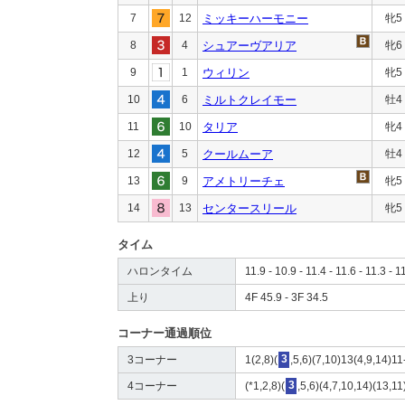
7
12
ミッキーハーモニー
牝5
8
4
シュアーヴアリア
牝6
9
1
ウィリン
牝5
10
6
ミルトクレイモー
牡4
11
10
タリア
牝4
12
5
クールムーア
牡4
13
9
アメトリーチェ
牝5
14
13
センタースリール
牝5
タイム
ハロンタイム
11.9 - 10.9 - 11.4 - 11.6 - 11.3 - 1
上り
4F 45.9 - 3F 34.5
コーナー通過順位
3コーナー
1(2,8)(
3
,5,6)(7,10)13(4,9,14)11
4コーナー
(*1,2,8)(
3
,5,6)(4,7,10,14)(13,11