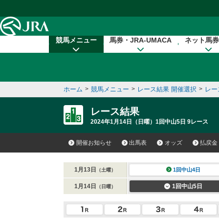
本文へ移動する
競馬メニュー
馬券・JRA-UMACA
ネット馬券
ホーム
>
競馬メニュー
>
レース結果 開催選択
>
レー
レース結果
2024年1月14日（日曜）1回中山5日 9レース
開催お知らせ
出馬表
オッズ
払戻金
1月13日
1回中山4日
（土曜）
1月14日
1回中山5日
（日曜）