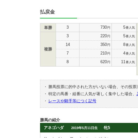
払戻金
3
730
5
単勝
円
番人気
3
220
5
円
番人気
14
350
8
円
番人気
複勝
7
210
4
円
番人気
8
620
11
円
番人気
・
勝馬投票に的中された方がいない場合、その投票
・
特定の馬番・組番に人気が著しく集中した場合、
・
レースや騎手等につく記号
勝馬の紹介
アネゴハダ
牝5
2019年5月11日生