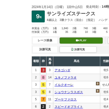
14時
発走時刻：
2024年1月14日（日曜） 1回中山5日
サンライズステークス
4歳以上
3勝クラス
（混合）［指定］
ハンデ
本賞金
（万円）
1着
1,840
2着
740
3着
460
付加賞
（万円）
1着
35
2着
10
3着
5
レース映像
PLAY
決勝写真
決勝写真
馬
着順
枠
馬名
性齢
番
1
3
アネゴハダ
牝5
2
14
ユキノファラオ
牡6
3
7
イルクオーレ
せん
3
8
ショウナンラスボス
牡6
5
11
ブーケファロス
牡4
6
2
スピードオブライト
牝4