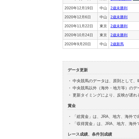
2020年12月19日
中山
2歳未勝利
2020年12月6日
中山
2歳未勝利
2020年11月22日
東京
2歳未勝利
2020年10月24日
東京
2歳未勝利
2020年9月20日
中山
2歳新馬
データ更新
・
中央競馬のデータは、原則として、
・
中央競馬以外（海外・地方等）のデ
・
更新タイミングにより、反映が遅れ
賞金
・
「総賞金」は、JRA、地方、海外
・
「収得賞金」は、JRA、地方、海
レース成績、条件別成績