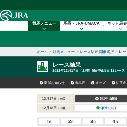
本文へ移動する
競馬メニュー
馬券・JRA-UMACA
ネット馬券
ホーム
>
競馬メニュー
>
レース結果 開催選択
>
レー
レース結果
2022年12月17日（土曜）5回中山5日 12レース
開催お知らせ
出馬表
オッズ
払戻金
12月17日
5回中山5日
（土曜）
12月18日
5回中山6日
（日曜）