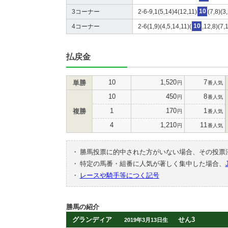
3コーナー
2-6-9,1(5,14)4(12,11)
10
(7,8)(3
4コーナー
2-6(1,9)(4,5,14,11)(
10
,12,8)(7,
払戻金
10
1,520
7
単勝
円
番人気
10
450
8
円
番人気
1
170
1
複勝
円
番人気
4
1,210
11
円
番人気
・
勝馬投票に的中された方がいない場合、その投票
・
特定の馬番・組番に人気が著しく集中した場合、
・
レースや騎手等につく記号
勝馬の紹介
グランディア
せん3
2019年3月13日生