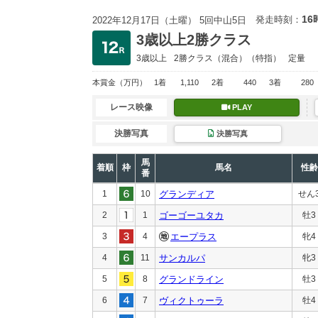
16
発走時刻：
2022年12月17日（土曜） 5回中山5日
3歳以上2勝クラス
3歳以上
2勝クラス
（混合）（特指）
定量
本賞金
（万円）
1着
1,110
2着
440
3着
280
レース映像
PLAY
決勝写真
決勝写真
馬
着順
枠
馬名
性齢
番
1
10
グランディア
せん
2
1
ゴーゴーユタカ
牡3
3
4
エープラス
牝4
4
11
サンカルパ
牝3
5
8
グランドライン
牡3
6
7
ヴィクトゥーラ
牡4