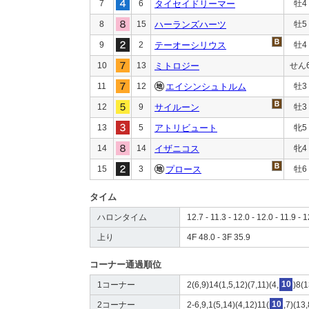
7
6
タイセイドリーマー
牡4
8
15
ハーランズハーツ
牡5
9
2
テーオーシリウス
牡4
10
13
ミトロジー
せん
11
12
エイシンシュトルム
牡3
12
9
サイルーン
牡3
13
5
アトリビュート
牝5
14
14
イザニコス
牝4
15
3
プロース
牡6
タイム
ハロンタイム
12.7 - 11.3 - 12.0 - 12.0 - 11.9 - 1
上り
4F 48.0 - 3F 35.9
コーナー通過順位
1コーナー
2(6,9)14(1,5,12)(7,11)(4,
10
)8(1
2コーナー
2-6,9,1(5,14)(4,12)11(
10
,7)(13,