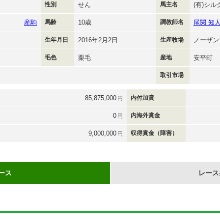
性別
せん
馬主名
(有)シ
産駒
馬齢
10歳
調教師名
尾関 知
生年月日
2016年2月2日
生産牧場
ノーザン
毛色
栗毛
産地
安平町
取引市場
85,875,000
内付加賞
円
0
内海外賞金
円
9,000,000
収得賞金（障害）
円
ース
レース