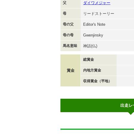
父
ダイワメジャー
母
リードストーリー
母の父
Editor's Note
母の母
Gwenjinsky
馬名意味
神話(仏)
総賞金
賞金
内地方賞金
収得賞金（平地）
出走レ