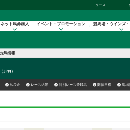
ニュース
ネット馬券購入
イベント・プロモーション
競馬場・ウインズ・
走馬情報
e（JPN）
払戻金
レース結果
特別レース登録馬
開催日程
馬場