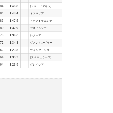
84
1:46.8
(ショーヒデキラ)
84
1:48.4
ミスマリア
86
1:47.5
ドナアトラエンテ
80
1:32.9
アオイシンゴ
78
1:34.6
レノーア
72
1:34.3
ダノンキングリー
62
1:23.8
ウィンターリリー
64
1:36.2
(スペキュラース)
64
1:23.5
グレイシア