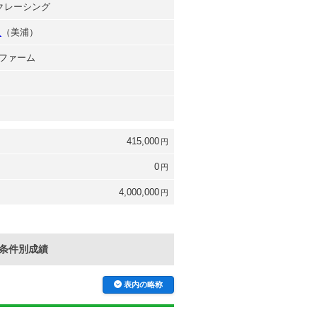
ルクレーシング
人
（美浦）
ファーム
415,000
円
0
円
4,000,000
円
条件別成績
表内の略称