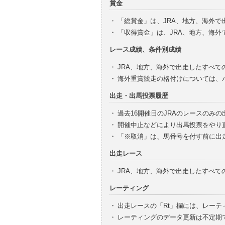
賞金
・
「総賞金」は、JRA、地方、海外
・
「収得賞金」は、JRA、地方、海
レース成績、条件別成績
・
JRA、地方、海外で出走したすべて
・
海外重賞競走の格付けについては、
出走・出馬投票履歴
・
過去16開催日のJRAのレースのみ
・
開催中止などにより出馬投票をやり
・
「※取消」は、馬番号を付す前に出
出走レース
・
JRA、地方、海外で出走したすべ
レーティング
・
出走レースの「Rt」欄には、レーテ
・
レーティングのデータ更新は不定期