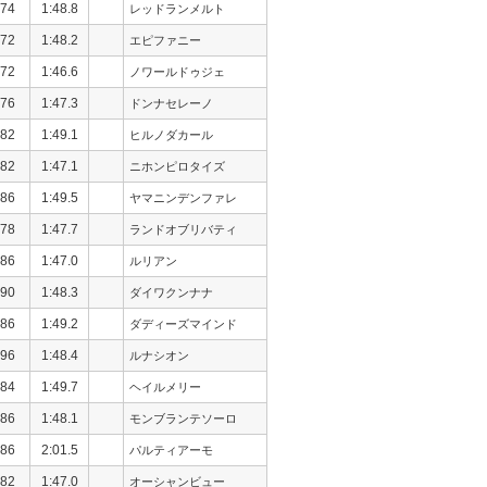
74
1:48.8
レッドランメルト
72
1:48.2
エピファニー
72
1:46.6
ノワールドゥジェ
76
1:47.3
ドンナセレーノ
82
1:49.1
ヒルノダカール
82
1:47.1
ニホンピロタイズ
86
1:49.5
ヤマニンデンファレ
78
1:47.7
ランドオブリバティ
86
1:47.0
ルリアン
90
1:48.3
ダイワクンナナ
86
1:49.2
ダディーズマインド
96
1:48.4
ルナシオン
84
1:49.7
ヘイルメリー
86
1:48.1
モンブランテソーロ
86
2:01.5
パルティアーモ
82
1:47.0
オーシャンビュー