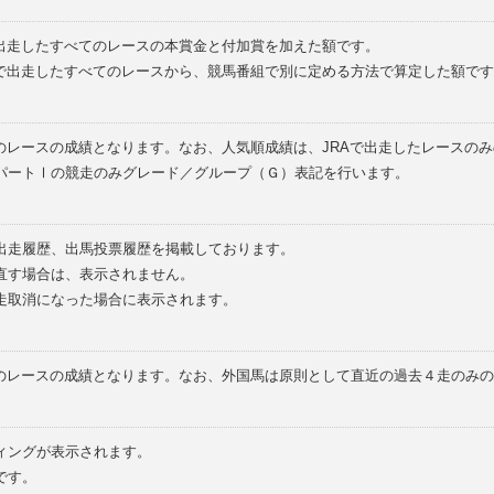
で出走したすべてのレースの本賞金と付加賞を加えた額です。
外で出走したすべてのレースから、競馬番組で別に定める方法で算定した額です
のレースの成績となります。なお、人気順成績は、JRAで出走したレースの
パートⅠの競走のみグレード／グループ（Ｇ）表記を行います。
の出走履歴、出馬投票履歴を掲載しております。
直す場合は、表示されません。
走取消になった場合に表示されます。
てのレースの成績となります。なお、外国馬は原則として直近の過去４走のみ
ィングが表示されます。
です。