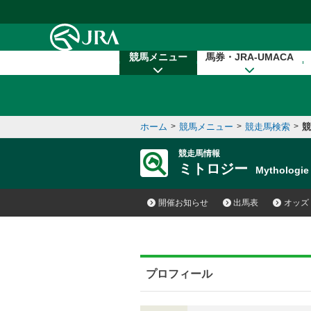
本文へ移動する
競馬メニュー
馬券・JRA-UMACA
ホーム
>
競馬メニュー
>
競走馬検索
>
競
競走馬情報
ミトロジー
Mythologi
開催お知らせ
出馬表
オッズ
プロフィール