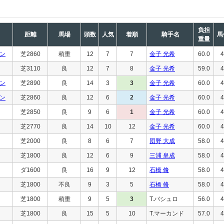
負担
距離
馬場
頭数
人気
着順
騎手名
馬
重量
ン
芝2860
稍重
12
7
7
金子 光希
60.0
4
芝3110
良
12
7
8
金子 光希
59.0
4
ン
芝2890
良
14
3
3
金子 光希
60.0
4
ン
芝2860
良
12
6
2
金子 光希
60.0
4
芝2850
良
9
6
1
金子 光希
60.0
4
芝2770
良
14
10
12
金子 光希
60.0
4
芝2000
良
8
6
7
団野 大成
58.0
4
芝1800
良
12
6
9
三浦 皇成
58.0
4
ダ1600
良
16
9
12
石橋 脩
58.0
4
芝1800
不良
9
3
5
石橋 脩
58.0
4
芝1800
稍重
9
5
3
T.バシュロ
56.0
4
芝1800
良
15
5
10
T.マーカンド
57.0
4