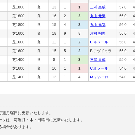
芝1800
良
13
1
1
三浦 皇成
57.0
4
芝1800
良
16
2
3
丸山 元気
56.0
4
芝1800
良
15
4
2
丸山 元気
56.0
4
芝1600
良
18
9
8
津村 明秀
56.0
4
芝1600
良
11
1
2
C.ルメール
56.0
4
芝1600
良
15
5
2
B.アヴドゥラ
55.0
4
芝1400
良
8
1
3
三浦 皇成
55.0
4
芝1600
良
16
1
1
C.ルメール
54.0
4
芝1400
良
13
1
4
M.デムーロ
54.0
4
毎週月曜日に更新いたします。
ータは、毎週月・木・日曜日に更新いたします。
る場合があります。