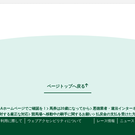
ページトップへ戻る
RAホームページでご確認を！
馬券は20歳になってから
悪徳業者・違法インター
対する厳正な対応
競馬場へ移動中の騎手に関するお願い
払戻金の支払を受けた
ご利用に際して
ウェブアクセシビリティについて
レース情報
ニュース