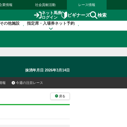
企業情報
社会貢献活動
レース情報
ネット馬券
検索
ビギナーズ
ログイン
その他施設
指定席・入場券ネット予約
抹消年月日 2026年3月14日
情報
今週の注目レース
戻る