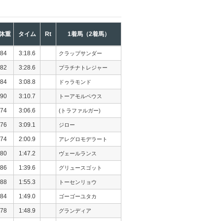
体重
タイム
Rt
1着馬（2着馬）
84
3:18.6
クラップサンダー
82
3:28.6
プラチナトレジャー
84
3:08.8
ドゥラモンド
90
3:10.7
トーアモルペウス
74
3:06.6
(トラファルガー)
76
3:09.1
ジロー
74
2:00.9
アレグロモデラート
80
1:47.2
ヴェールランス
86
1:39.6
グリュースゴット
88
1:55.3
トーセンリョウ
84
1:49.0
ゴーゴーユタカ
78
1:48.9
グランディア