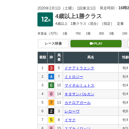
16時
発走時刻：
2020年2月1日（土曜） 1回東京1日
4歳以上1勝クラス
4歳以上
1勝クラス
（混合）［指定］
定量
本賞金
（万円）
1着
760
2着
300
3着
190
レース映像
PLAY
馬
着順
枠
馬名
性齢
番
1
5
ドナアトラエンテ
牝4
2
7
ミトロジー
牡4
3
10
マイネルミュトス
牡4
4
14
キタサンバルカン
牡4
5
13
カナロアガール
牝4
6
3
レローヴ
牝6
7
8
イサク
牡4
8
15
スズカノロッソ
牡5