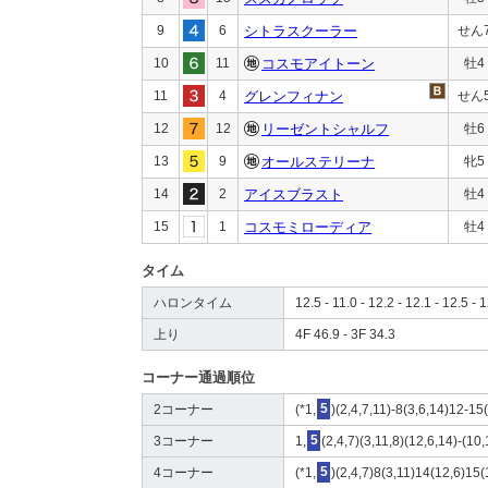
9
6
シトラスクーラー
せん
10
11
コスモアイトーン
牡4
11
4
グレンフィナン
せん
12
12
リーゼントシャルフ
牡6
13
9
オールステリーナ
牝5
14
2
アイスブラスト
牡4
15
1
コスモミローディア
牡4
タイム
ハロンタイム
12.5 - 11.0 - 12.2 - 12.1 - 12.5 - 1
上り
4F 46.9 - 3F 34.3
コーナー通過順位
2コーナー
(*1,
5
)(2,4,7,11)-8(3,6,14)12-15
3コーナー
1,
5
(2,4,7)(3,11,8)(12,6,14)-(10
4コーナー
(*1,
5
)(2,4,7)8(3,11)14(12,6)15