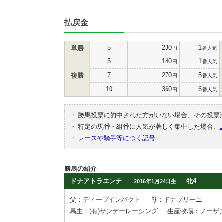
払戻金
5
230
1
単勝
円
番人気
5
140
1
円
番人気
7
270
5
複勝
円
番人気
10
360
6
円
番人気
・
勝馬投票に的中された方がいない場合、その投票
・
特定の馬番・組番に人気が著しく集中した場合、
・
レースや騎手等につく記号
勝馬の紹介
ドナアトラエンテ
牝4
2016年1月24日生
父：ディープインパクト
母：ドナブリーニ
馬主：(有)サンデーレーシング
生産牧場：ノーザ