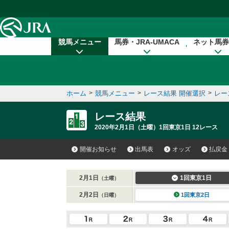
本文へ移動する
競馬メニュー
馬券・JRA-UMACA
ネット馬券
ホーム
>
競馬メニュー
>
レース結果 開催選択
>
レー
レース結果
2020年2月1日（土曜）1回東京1日 12レース
開催お知らせ
出馬表
オッズ
払戻金
2月1日
1回東京1日
（土曜）
2月2日
1回東京2日
（日曜）