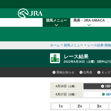
本文へ移動する
競馬メニュー
馬券・JRA-UMACA
ホーム
>
競馬メニュー
>
レース結果 開
レース結果
2022年4月16日（土曜）3回中山7
開催お知らせ
出馬表
オッズ
4月16日
3回
（土曜）
4月17日
3回
（日曜）