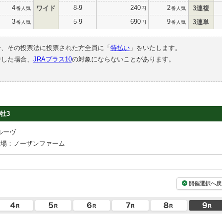
4
8-9
240
2
ワイド
3連複
番人気
円
番人気
3
5-9
690
9
3連単
番人気
円
番人気
合、その投票法に投票された方全員に「
特払い
」をいたします。
中した場合、
JRAプラス10
の対象にならないことがあります。
牡3
ルーヴ
牧場：ノーザンファーム
開催選択へ戻