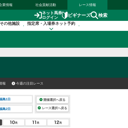
企業情報
社会貢献活動
レース情報
ネット馬券
検索
ビギナーズ
ログイン
その他施設
指定席・入場券ネット予約
情報
今週の注目レース
福島1日
開催選択へ戻る
レース選択へ戻る
福島2日