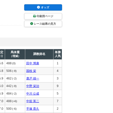
オッズ
印刷用ページ
レース結果の見方
推定
馬体重
単勝
調教師名
上り
人気
（増減）
5.6
488
田中 博康
1
(0)
5.8
506
国枝 栄
4
(-8)
5.9
462
鹿戸 雄一
3
(-2)
6.0
442
中野 栄治
9
(-8)
5.9
484
中川 公成
5
(-2)
7.0
488
中舘 英二
7
(+6)
7.0
500
手塚 貴久
2
(-6)