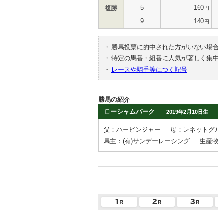
5
160
複勝
円
9
140
円
・
勝馬投票に的中された方がいない場
・
特定の馬番・組番に人気が著しく集
・
レースや騎手等につく記号
勝馬の紹介
ローシャムパーク
2019年2月10日生
父：ハービンジャー
母：レネットグ
馬主：(有)サンデーレーシング
生産