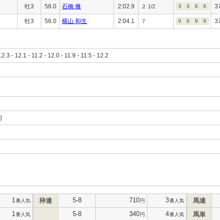
牡3
56.0
石橋 脩
2:02.9
3
２ 1/2
3
3
6
6
牡3
56.0
横山 和生
2:04.1
3
７
6
6
9
9
12.3 - 12.1 - 11.2 - 12.0 - 11.9 - 11.5 - 12.2
)
1
5-8
710
3
枠連
馬連
番人気
円
番人気
1
5-8
340
4
馬単
番人気
円
番人気