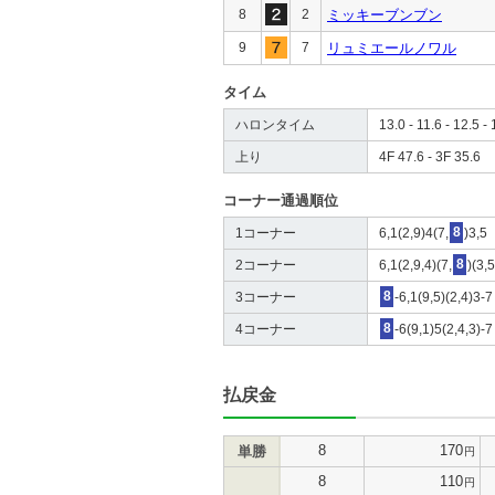
8
2
ミッキーブンブン
9
7
リュミエールノワル
タイム
ハロンタイム
13.0 - 11.6 - 12.5 - 
上り
4F 47.6 - 3F 35.6
コーナー通過順位
1コーナー
6,1(2,9)4(7,
8
)3,5
2コーナー
6,1(2,9,4)(7,
8
)(3,5
3コーナー
8
-6,1(9,5)(2,4)3-7
4コーナー
8
-6(9,1)5(2,4,3)-7
払戻金
8
170
単勝
円
8
110
円