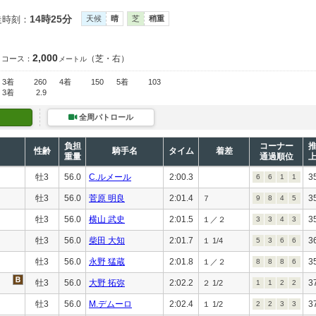
14時25分
走時刻：
天候
晴
芝
稍重
2,000
（芝・右）
コース：
メートル
3着
260
4着
150
5着
103
3着
2.9
全周パトロール
負担
コーナー
性齢
騎手名
タイム
着差
重量
通過順位
牡3
56.0
C.ルメール
2:00.3
3
6
6
1
1
牡3
56.0
菅原 明良
2:01.4
3
７
9
8
4
5
牡3
56.0
横山 武史
2:01.5
3
１／２
3
3
4
3
牡3
56.0
柴田 大知
2:01.7
3
１ 1/4
5
3
6
6
牡3
56.0
永野 猛蔵
2:01.8
3
１／２
8
8
8
6
牡3
56.0
大野 拓弥
2:02.2
3
２ 1/2
1
1
2
2
牡3
56.0
M.デムーロ
2:02.4
3
１ 1/2
2
2
3
3