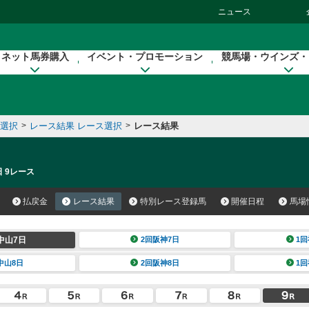
ニュース
ネット馬券購入
イベント・プロモーション
競馬場・ウインズ・
催選択
>
レース結果 レース選択
>
レース結果
日 9レース
払戻金
レース結果
特別レース登録馬
開催日程
馬場
中山7日
2回阪神7日
1回
中山8日
2回阪神8日
1回