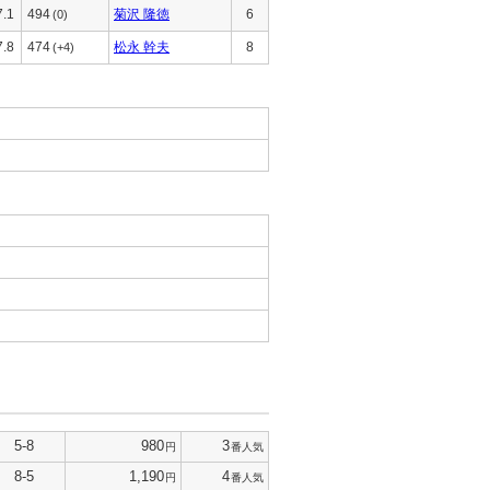
7.1
494
菊沢 隆徳
6
(0)
7.8
474
松永 幹夫
8
(+4)
5-8
980
3
円
番人気
8-5
1,190
4
円
番人気