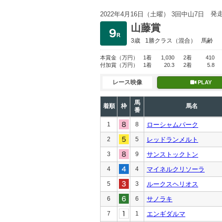
発
2022年4月16日（土曜） 3回中山7日
山藤賞
3歳
1勝クラス
（混合）
馬齢
本賞金
（万円）
1着
1,030
2着
410
付加賞
（万円）
1着
20.3
2着
5.8
レース映像
PLAY
馬
着順
枠
馬名
番
1
8
ローシャムパーク
2
5
レッドランメルト
3
9
サンストックトン
4
4
マイネルクリソーラ
5
3
ルークスヘリオス
6
6
サノラキ
7
1
エンギダルマ