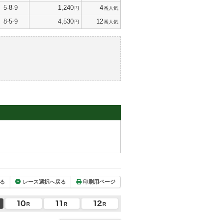
5-8-9
1,240
4
円
番人気
8-5-9
4,530
12
円
番人気
る
レース選択へ戻る
印刷用ページ