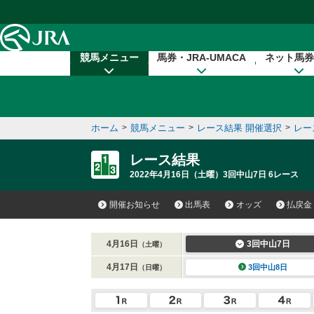
本文へ移動する
競馬メニュー
馬券・JRA-UMACA
ネット馬券
ホーム
>
競馬メニュー
>
レース結果 開催選択
>
レー
レース結果
2022年4月16日（土曜）3回中山7日 6レース
開催お知らせ
出馬表
オッズ
払戻金
4月16日
3回中山7日
（土曜）
4月17日
3回中山8日
（日曜）