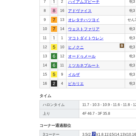
7
2
ハイアムズビーチ
牝3
8
16
アドヴァイス
牝3
9
13
オレタチハツヨイ
せん
10
14
ウェストファリア
牝3
11
1
マコトダイトウレン
牝3
12
10
ヒノクニ
牝3
13
12
オードゥメール
牝3
14
11
ミツカネプルート
牝3
15
9
イルザ
牝3
16
4
ピカリエ
牝3
タイム
ハロンタイム
11.7 - 10.3 - 10.9 - 11.6 - 11.8 - 1
上り
4F 46.7 - 3F 35.8
コーナー通過順位
3コーナー
3,5(2,
7
)(1,8,11)15(14,13)(10,1