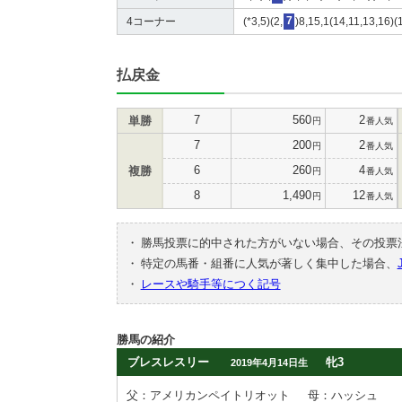
4コーナー
(*3,5)(2,
7
)8,15,1(14,11,13,16)
払戻金
7
560
2
単勝
円
番人気
7
200
2
円
番人気
6
260
4
複勝
円
番人気
8
1,490
12
円
番人気
・
勝馬投票に的中された方がいない場合、その投票
・
特定の馬番・組番に人気が著しく集中した場合、
・
レースや騎手等につく記号
勝馬の紹介
ブレスレスリー
牝3
2019年4月14日生
父：アメリカンペイトリオット
母：ハッシュ