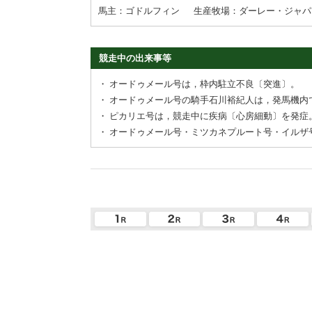
馬主：ゴドルフィン
生産牧場：ダーレー・ジャパ
競走中の出来事等
・
オードゥメール号は，枠内駐立不良〔突進〕。
・
オードゥメール号の騎手石川裕紀人は，発馬機内
・
ピカリエ号は，競走中に疾病〔心房細動〕を発症
・
オードゥメール号・ミツカネプルート号・イルザ