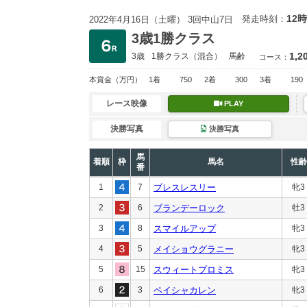
12時
発走時刻：
2022年4月16日（土曜） 3回中山7日
3歳1勝クラス
1,2
3歳
1勝クラス
（混合）
馬齢
コース：
本賞金
（万円）
1着
750
2着
300
3着
190
レース映像
PLAY
決勝写真
決勝写真
馬
着順
枠
馬名
性齢
番
1
7
ブレスレスリー
牝3
2
6
ブランデーロック
牡3
3
8
スマイルアップ
牝3
4
5
メイショウグラニー
牝3
5
15
スウィートプロミス
牝3
6
3
ペイシャカレン
牝3