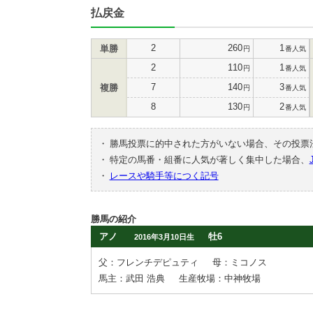
払戻金
2
260
1
単勝
円
番人気
2
110
1
円
番人気
7
140
3
複勝
円
番人気
8
130
2
円
番人気
・
勝馬投票に的中された方がいない場合、その投票
・
特定の馬番・組番に人気が著しく集中した場合、
・
レースや騎手等につく記号
勝馬の紹介
アノ
牡6
2016年3月10日生
父：フレンチデピュティ
母：ミコノス
馬主：武田 浩典
生産牧場：中神牧場