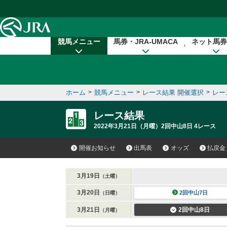
本文へ移動する
競馬メニュー
馬券・JRA-UMACA
ネット馬券
ホーム
>
競馬メニュー
>
レース結果 開催選択
>
レー
レース結果
2022年3月21日（月曜）2回中山8日 4レース
開催お知らせ
出馬表
オッズ
払戻金
3月19日
（土曜）
3月20日
2回中山7日
（日曜）
3月21日
2回中山8日
（月曜）