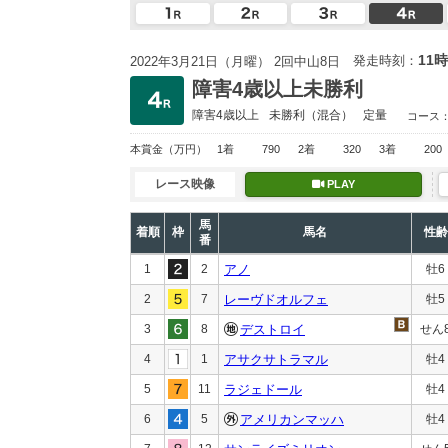
11時
発走時刻：
2022年3月21日（月曜） 2回中山8日
障害4歳以上未勝利
障害4歳以上
未勝利
（混合）
定量
コース
本賞金
（万円）
1着
790
2着
320
3着
200
レース映像
PLAY
馬
着順
枠
馬名
性齢
番
1
2
アノ
牡6
2
7
レーヴドオルフェ
牡5
3
8
デストロイ
せん
4
1
アサクサトラマル
牡4
5
11
ラジェドール
牡4
6
5
アメリカンマッハ
牡4