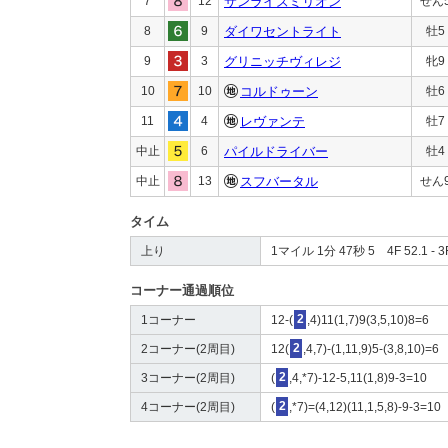
7
12
サンライズミリオン
せん
8
9
ダイワセントライト
牡5
9
3
グリニッチヴィレジ
牝9
10
10
コルドゥーン
牡6
11
4
レヴァンテ
牡7
中止
6
パイルドライバー
牡4
中止
13
スフバータル
せん
タイム
上り
1マイル 1分 47秒 5 4F 52.1 - 3F
コーナー通過順位
1コーナー
12-(
2
,4)11(1,7)9(3,5,10)8=6
2コーナー(2周目)
12(
2
,4,7)-(1,11,9)5-(3,8,10)=6
3コーナー(2周目)
(
2
,4,*7)-12-5,11(1,8)9-3=10
4コーナー(2周目)
(
2
,*7)=(4,12)(11,1,5,8)-9-3=10