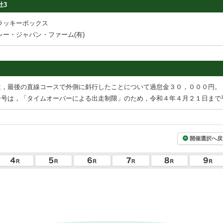
牡3
ラッキーボックス
ー・ジャパン・ファーム(有)
は，最後の直線コースで外側に斜行したことについて過怠金３０，０００円。
ー号は，「タイムオーバーによる出走制限」のため，令和４年４月２１日まで
開催選択へ戻