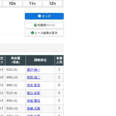
オッズ
印刷用ページ
レース結果の見方
推定
馬体重
単勝
調教師名
上り
人気
（増減）
8.4
522
鹿戸 雄一
1
(-6)
8.0
490
和田 雄二
2
(+2)
8.3
480
清水 英克
9
(-2)
9.2
512
畠山 吉宏
4
(-4)
9.4
450
伊坂 重信
5
(-6)
9.7
516
高橋 文雅
7
(+2)