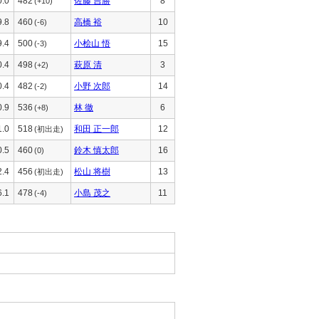
0.0
482
佐藤 吉勝
8
(+10)
9.8
460
高橋 裕
10
(-6)
9.4
500
小桧山 悟
15
(-3)
0.4
498
萩原 清
3
(+2)
0.4
482
小野 次郎
14
(-2)
0.9
536
林 徹
6
(+8)
1.0
518
和田 正一郎
12
(初出走)
0.5
460
鈴木 慎太郎
16
(0)
2.4
456
松山 将樹
13
(初出走)
6.1
478
小島 茂之
11
(-4)