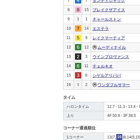
7
7
ダンディジャック
8
15
ブレイクザアイス
9
1
チャールストン
10
14
エステラ
11
9
レイクマーティア
12
12
ムーディナイル
13
3
ウインプロヴァンス
14
11
チェルキオ
15
6
シゲルアリババ
16
2
ワンダフルサマー
タイム
ハロンタイム
12.7 - 11.3 - 13.4 - 
上り
4F 50.9 - 3F 38.5
コーナー通過順位
1コーナー
13(7,
16
)8,14(5,15