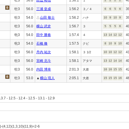
牡3
56.0
田辺 裕信
1:56.1
4
１
2
2
2
2
牡3
56.0
三浦 皇成
1:56.2
3
３／４
6
6
5
6
牡3
54.0
△
山田 敬士
1:56.2
3
ハナ
10
9
10
9
牡3
56.0
横山 武史
1:56.7
4
３
5
5
5
6
牝3
54.0
田中 勝春
1:57.4
4
４
13
14
12
12
牝3
54.0
石橋 脩
1:57.5
4
クビ
8
10
9
10
牡3
56.0
丹内 祐次
1:58.1
4
３ 1/2
10
10
12
12
牡3
56.0
宮崎 北斗
1:58.1
4
アタマ
13
12
14
14
牡3
56.0
内田 博幸
2:01.3
4
大差
16
16
15
15
牡3
53.0
▲
横山 琉人
2:05.1
4
大差
15
15
15
16
13.7 - 12.5 - 12.4 - 12.5 - 13.1 - 12.9
)-(4,12)(1,3,10)(11,9)=2-6