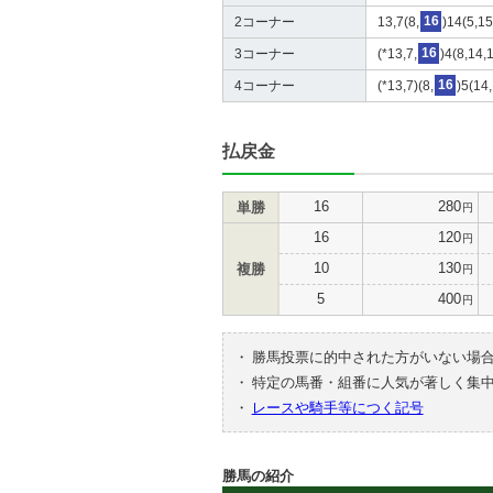
2コーナー
13,7(8,
16
)14(5,15
3コーナー
(*13,7,
16
)4(8,14,
4コーナー
(*13,7)(8,
16
)5(14,
払戻金
16
280
単勝
円
16
120
円
10
130
複勝
円
5
400
円
・
勝馬投票に的中された方がいない場
・
特定の馬番・組番に人気が著しく集
・
レースや騎手等につく記号
勝馬の紹介