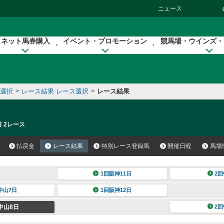
ニュース
ネット馬券購入
イベント・プロモーション
競馬場・ウインズ・
催選択
>
レース結果 レース選択
>
レース結果
日 2レース
払戻金
レース結果
特別レース登録馬
開催日程
馬場
1回阪神11日
2回
中山7日
1回阪神12日
中山8日
2回