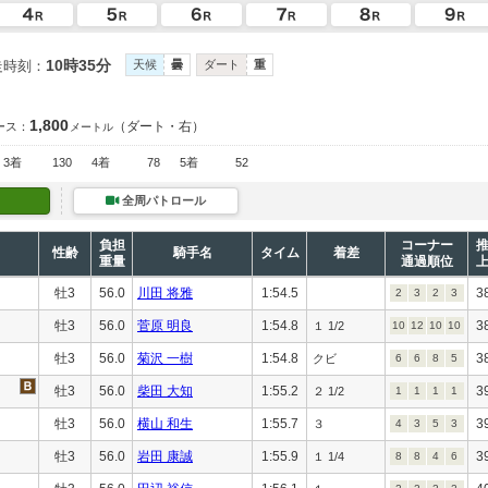
10時35分
走時刻：
天候
曇
ダート
重
1,800
（ダート・右）
ース：
メートル
3着
130
4着
78
5着
52
全周パトロール
負担
コーナー
性齢
騎手名
タイム
着差
重量
通過順位
牡3
56.0
川田 将雅
1:54.5
3
2
3
2
3
牡3
56.0
菅原 明良
1:54.8
3
１ 1/2
10
12
10
10
牡3
56.0
菊沢 一樹
1:54.8
3
クビ
6
6
8
5
牡3
56.0
柴田 大知
1:55.2
3
２ 1/2
1
1
1
1
牡3
56.0
横山 和生
1:55.7
3
３
4
3
5
3
牡3
56.0
岩田 康誠
1:55.9
3
１ 1/4
8
8
4
6