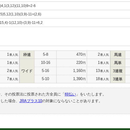
)4,1(3,12)(11,10)9=2-6
15)5,12(1,10)(3,9)-11=(2,6)
15,4)-1(12,10)-(3,9)-11=6,2
1
5-8
470
2
枠連
馬連
番人気
円
番人気
1
10-16
220
1
馬単
番人気
円
番人気
2
5-16
1,160
13
ワイド
3連複
番人気
円
番人気
7
5-10
1,390
18
3連単
番人気
円
番人気
合、その投票法に投票された方全員に「
特払い
」をいたします。
中した場合、
JRAプラス10
の対象にならないことがあります。