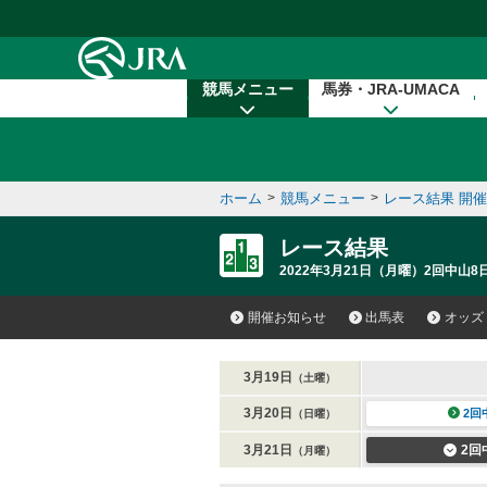
本文へ移動する
競馬メニュー
馬券・JRA-UMACA
ホーム
>
競馬メニュー
>
レース結果 開
レース結果
2022年3月21日（月曜）2回中山8
開催お知らせ
出馬表
オッズ
3月19日
（土曜）
3月20日
2回
（日曜）
3月21日
2回
（月曜）