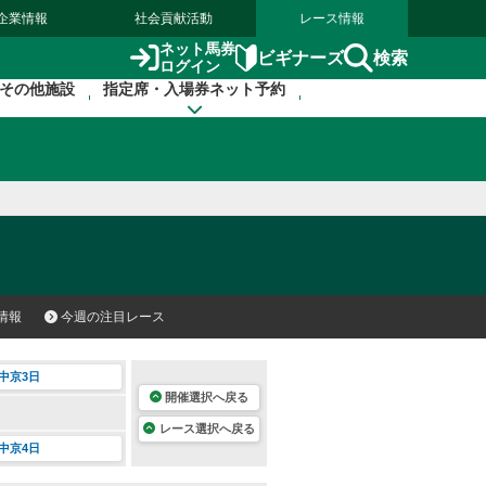
企業情報
社会貢献活動
レース情報
ネット馬券
検索
ビギナーズ
ログイン
その他施設
指定席・入場券ネット予約
情報
今週の注目レース
中京3日
開催選択へ戻る
レース選択へ戻る
中京4日