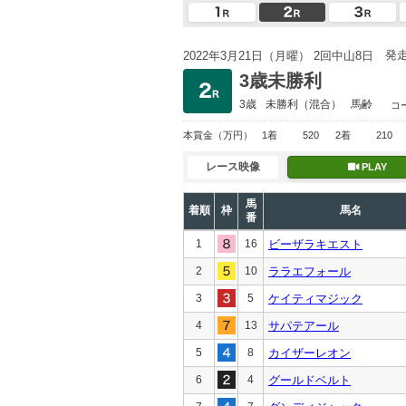
発
2022年3月21日（月曜） 2回中山8日
3歳未勝利
3歳
未勝利
（混合）
馬齢
コ
本賞金
（万円）
1着
520
2着
210
レース映像
PLAY
馬
着順
枠
馬名
番
1
16
ビーザラキエスト
2
10
ララエフォール
3
5
ケイティマジック
4
13
サパテアール
5
8
カイザーレオン
6
4
グールドベルト