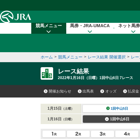
本文へ移動する
競馬メニュー
馬券・JRA-UMACA
ネット馬券
ホーム
>
競馬メニュー
>
レース結果 開催選択
>
レー
レース結果
2022年1月16日（日曜）1回中山6日 7レース
開催お知らせ
出馬表
オッズ
払戻金
1月15日
1回中山5日
（土曜）
1月16日
1回中山6日
（日曜）