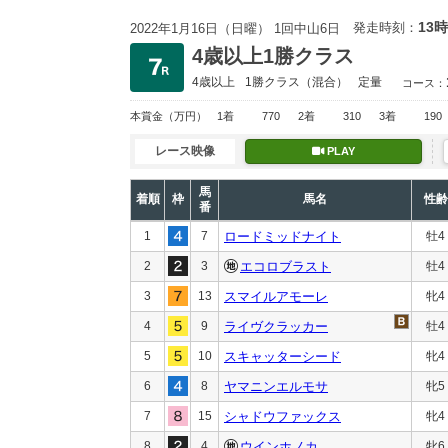
13時
発走時刻：
2022年1月16日（日曜） 1回中山6日
4歳以上1勝クラス
4歳以上
1勝クラス
（混合）
定量
コース：
本賞金
（万円）
1着
770
2着
310
3着
190
レース映像
PLAY
馬
着順
枠
馬名
性齢
番
1
7
ロードミッドナイト
牡4
2
3
エコロブラスト
牡4
3
13
スマイルアモーレ
牝4
4
9
ライヴクラッカー
牡4
5
10
スキャッターシード
牝4
6
8
ヤマニンエルモサ
牝5
7
15
シャドウファックス
牝4
8
4
ウインホノカ
牝6