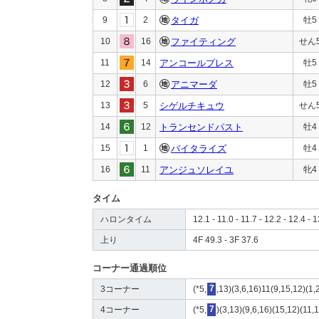
9
2
タイガ
牡5
10
16
ファイティング
せん
11
14
アンコールプレス
牡5
12
6
アニマーダ
牡5
13
5
シゲルチキュウ
せん
14
12
トランセンドパスト
牡4
15
1
バイタライズ
牡4
16
11
アンジュソレイユ
牝4
タイム
ハロンタイム
12.1 - 11.0 - 11.7 - 12.2 - 12.4 - 
上り
4F 49.3 - 3F 37.6
コーナー通過順位
3コーナー
(*5,
7
,13)(3,6,16)11(9,15,12)(1,
4コーナー
(*5,
7
)(3,13)(9,6,16)(15,12)(11,1