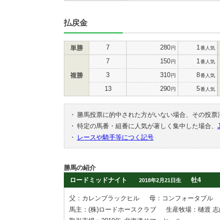
払戻金
7
280
1
単勝
円
番人気
7
150
1
円
番人気
3
310
8
複勝
円
番人気
13
290
5
円
番人気
・
勝馬投票に的中された方がいない場合、その投票
・
特定の馬番・組番に人気が著しく集中した場合、
・
レースや騎手等につく記号
勝馬の紹介
ロードミッドナイト
牡4
2018年2月21日生
父：カレンブラックヒル
母：コンフォータブル
馬主：(株)ロードホースクラブ
生産牧場：樋渡 志