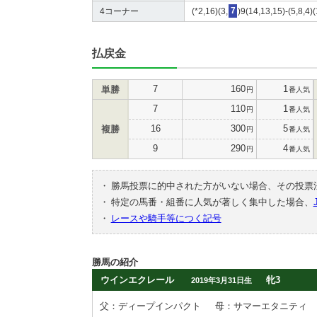
4コーナー
(*2,16)(3,
7
)9(14,13,15)-(5,8,4)
払戻金
7
160
1
単勝
円
番人気
7
110
1
円
番人気
16
300
5
複勝
円
番人気
9
290
4
円
番人気
・
勝馬投票に的中された方がいない場合、その投票
・
特定の馬番・組番に人気が著しく集中した場合、
・
レースや騎手等につく記号
勝馬の紹介
ウインエクレール
牝3
2019年3月31日生
父：ディープインパクト
母：サマーエタニティ