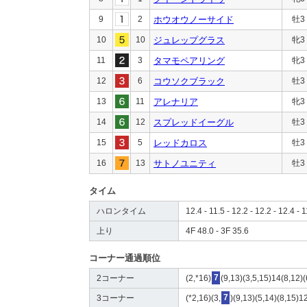
9
2
ホウオウノーサイド
牡3
10
10
ジュレップグラス
牝3
11
3
タマモペアリング
牝3
12
6
コウソクブラック
牡3
13
11
アレナリア
牝3
14
12
スプレッドイーグル
牡3
15
5
レッドカロス
牡3
16
13
サトノユニティ
牡3
タイム
ハロンタイム
12.4 - 11.5 - 12.2 - 12.2 - 12.4 - 1
上り
4F 48.0 - 3F 35.6
コーナー通過順位
2コーナー
(2,*16)
7
(9,13)(3,5,15)14(8,12)(
3コーナー
(*2,16)(3,
7
)(9,13)(5,14)(8,15)1