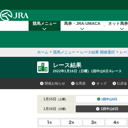
本文へ移動する
競馬メニュー
馬券・JRA-UMACA
ネット馬券
ホーム
>
競馬メニュー
>
レース結果 開催選択
>
レー
レース結果
2022年1月16日（日曜）1回中山6日 6レース
開催お知らせ
出馬表
オッズ
払戻金
1月15日
1回中山5日
（土曜）
1月16日
1回中山6日
（日曜）