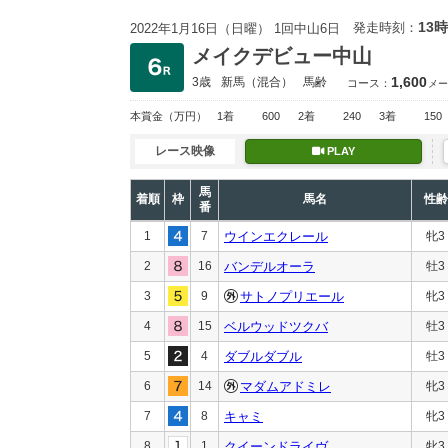
13時
発走時刻：
2022年1月16日（日曜） 1回中山6日
メイクデビュー中山
1,600
3歳
新馬
（混合）
馬齢
コース：
メー
本賞金
（万円）
1着
600
2着
240
3着
150
レース映像
PLAY
馬
着順
枠
馬名
性齢
番
1
7
ウインエクレール
牝3
2
16
バンデルオーラ
牡3
3
9
サトノプリエール
牝3
4
15
ベルウッドツクバ
牡3
5
4
ダブルダブル
牡3
6
14
マダムアドミレ
牝3
7
8
キャミ
牝3
8
1
クイーンドライヴ
牝3