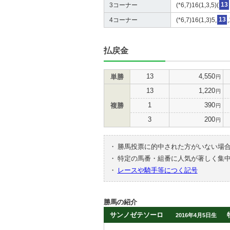
3コーナー
(*6,7)16(1,3,5)(
13
4コーナー
(*6,7)16(1,3)5,
13
払戻金
13
4,550
単勝
円
13
1,220
円
1
390
複勝
円
3
200
円
・
勝馬投票に的中された方がいない場
・
特定の馬番・組番に人気が著しく集
・
レースや騎手等につく記号
勝馬の紹介
サンノゼテソーロ
2016年4月5日生