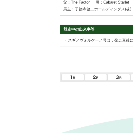
父：The Factor
母：Cabaret Starlet
馬主：了德寺健二ホールディングス(株)
競走中の出来事等
・
スギノヴォルケーノ号は，発走直後