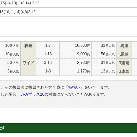
,15)-(4,10)11(8,14)-2,12
,15(10,11,14)(4,8)2,12
10
1-7
16,630
31
枠連
馬連
番人気
円
番人気
10
1-13
9,000
56
馬単
番人気
円
番人気
5
3-13
2,780
31
ワイド
3連複
番人気
円
番人気
3
1-3
1,170
13
3連単
番人気
円
番人気
合、その投票法に投票された方全員に「
特払い
」をいたします。
中した場合、
JRAプラス10
の対象にならないことがあります。
牡4