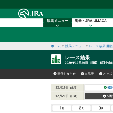
本文へ移動する
競馬メニュー
馬券・JRA-UMACA
ホーム
>
競馬メニュー
>
レース結果 開
レース結果
2020年12月20日（日曜）5回中山6
開催お知らせ
出馬表
オッズ
12月19日
5回
（土曜）
12月20日
5回
（日曜）