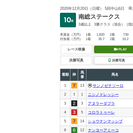
発
2020年12月20日（日曜） 5回中山6日
南総ステークス
3歳以上
3勝クラス
（混合）［指
本賞金
（万円）
1着
1,820
2着
730
付加賞
（万円）
1着
35.7
2着
10.2
レース映像
PLAY
決勝写真
決勝写真
馬
着順
枠
馬名
番
1
13
サンノゼテソーロ
2
1
ニシノドレッシー
3
3
アヌラーダプラ
4
5
コロラトゥーレ
5
14
ショウナンマッシブ
6
12
ナンヨーアミーコ