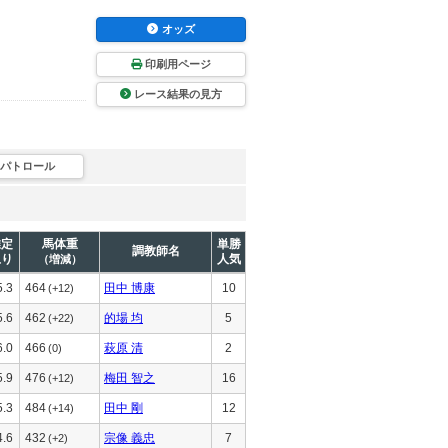
オッズ
印刷用ページ
レース結果の見方
パトロール
推定
馬体重
単勝
調教師名
上り
人気
（増減）
5.3
464
田中 博康
10
(+12)
5.6
462
的場 均
5
(+22)
6.0
466
萩原 清
2
(0)
5.9
476
梅田 智之
16
(+12)
5.3
484
田中 剛
12
(+14)
4.6
432
宗像 義忠
7
(+2)