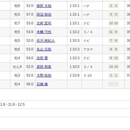
牝6
52.0
柴田 大知
1:10.1
3
ハナ
2
2
牡5
57.0
田辺 裕信
1:10.1
3
ハナ
3
3
牡7
53.0
北村 宏司
1:10.1
3
クビ
12
12
牝5
53.0
木幡 巧也
1:10.2
3
３／４
11
9
牝5
52.0
石川 裕紀人
1:10.3
3
クビ
7
8
牝6
53.0
丸山 元気
1:10.3
3
アタマ
9
9
牡4
54.0
吉田 豊
1:10.3
3
クビ
9
12
せん9
52.0
原田 和真
1:10.5
3
３／４
14
14
牝3
52.0
大野 拓弥
1:10.9
3
２ 1/2
1
1
牡4
56.0
石橋 脩
11.8 - 11.6 - 12.5