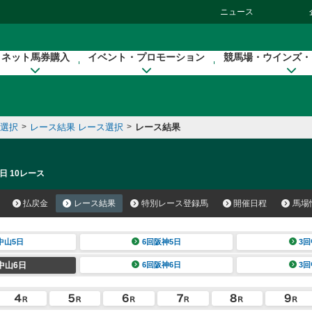
ニュース
ネット馬券購入
イベント・プロモーション
競馬場・ウインズ・
催選択
>
レース結果 レース選択
>
レース結果
日 10レース
払戻金
レース結果
特別レース登録馬
開催日程
馬場
中山5日
6回阪神5日
3回
中山6日
6回阪神6日
3回