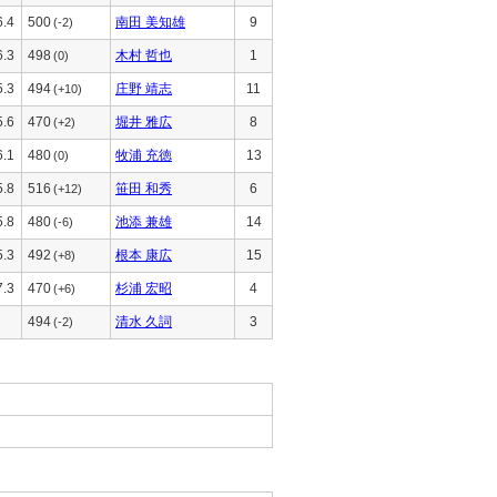
6.4
500
南田 美知雄
9
(-2)
6.3
498
木村 哲也
1
(0)
5.3
494
庄野 靖志
11
(+10)
5.6
470
堀井 雅広
8
(+2)
6.1
480
牧浦 充徳
13
(0)
5.8
516
笹田 和秀
6
(+12)
5.8
480
池添 兼雄
14
(-6)
5.3
492
根本 康広
15
(+8)
7.3
470
杉浦 宏昭
4
(+6)
494
清水 久詞
3
(-2)