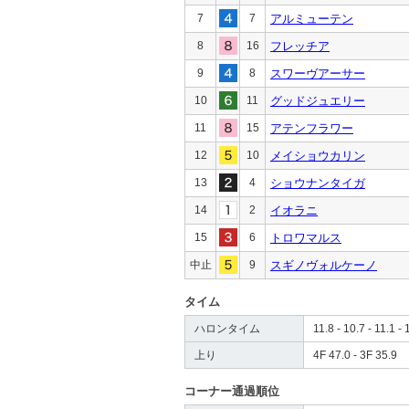
7
7
アルミューテン
8
16
フレッチア
9
8
スワーヴアーサー
10
11
グッドジュエリー
11
15
アテンフラワー
12
10
メイショウカリン
13
4
ショウナンタイガ
14
2
イオラニ
15
6
トロワマルス
中止
9
スギノヴォルケーノ
タイム
ハロンタイム
11.8 - 10.7 - 11.1 - 
上り
4F 47.0 - 3F 35.9
コーナー通過順位