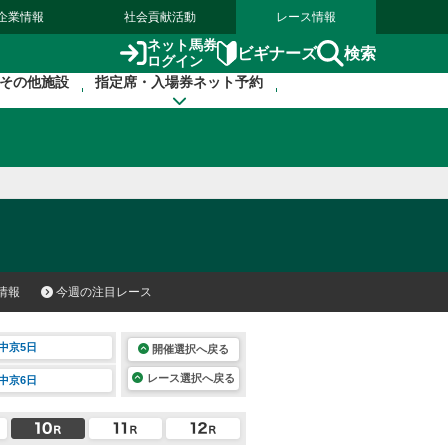
企業情報
社会貢献活動
レース情報
ネット馬券
検索
ビギナーズ
ログイン
その他施設
指定席・入場券ネット予約
情報
今週の注目レース
中京5日
開催選択へ戻る
レース選択へ戻る
中京6日