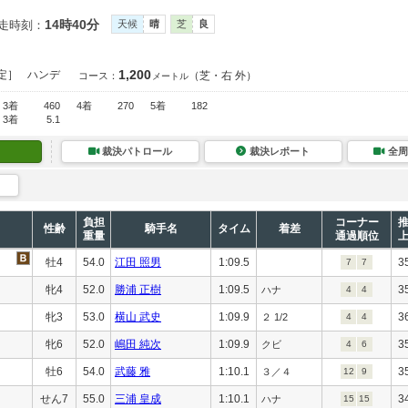
14時40分
走時刻：
天候
晴
芝
良
1,200
定］
ハンデ
（芝・右 外）
コース：
メートル
3着
460
4着
270
5着
182
3着
5.1
裁決パトロール
裁決レポート
全周
負担
コーナー
性齢
騎手名
タイム
着差
重量
通過順位
牡4
54.0
江田 照男
1:09.5
3
7
7
牝4
52.0
勝浦 正樹
1:09.5
3
ハナ
4
4
牝3
53.0
横山 武史
1:09.9
3
２ 1/2
4
4
牝6
52.0
嶋田 純次
1:09.9
3
クビ
4
6
牡6
54.0
武藤 雅
1:10.1
3
３／４
12
9
せん7
55.0
三浦 皇成
1:10.1
3
ハナ
15
15