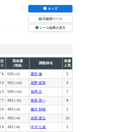
オッズ
印刷用ページ
レース結果の見方
推定
馬体重
単勝
調教師名
上り
人気
（増減）
7.8
530
栗田 徹
5
(+2)
8.3
502
高野 友和
3
(+14)
8.3
506
加用 正
7
(+10)
7.7
492
角田 晃一
9
(-10)
8.4
464
藤沢 和雄
1
(+2)
8.4
450
吉田 直弘
10
(+4)
8.8
482
中川 公成
2
(+8)