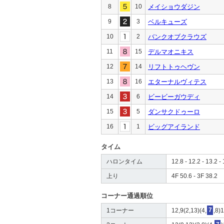
8
10
メイショウダジン
9
3
ベルキューズ
10
2
バンクオブクラウズ
11
15
デルマオニキス
12
14
リフトトゥヘヴン
13
16
エターナルヴィテス
14
6
ビービーガウディ
15
5
ダンサクドゥーロ
16
1
ビッグアイランド
タイム
ハロンタイム
12.8 - 12.2 - 13.2 - 
上り
4F 50.6 - 3F 38.2
コーナー通過順位
1コーナー
12,9(2,13)(4,
7
,8)