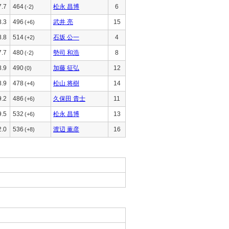
7.7
464
松永 昌博
6
(-2)
8.3
496
武井 亮
15
(+6)
8.8
514
石坂 公一
4
(+2)
7.7
480
勢司 和浩
8
(-2)
8.9
490
加藤 征弘
12
(0)
8.9
478
松山 将樹
14
(+4)
9.2
486
久保田 貴士
11
(+6)
9.5
532
松永 昌博
13
(+6)
2.0
536
渡辺 薫彦
16
(+8)