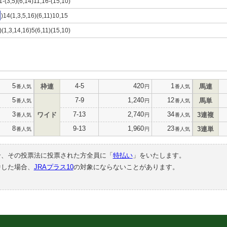
1-(3,5)(6,14)11,16-(15,10)
)14(1,3,5,16)(6,11)10,15
)(1,3,14,16)5(6,11)(15,10)
5
4-5
420
1
枠連
馬連
番人気
円
番人気
5
7-9
1,240
12
馬単
番人気
円
番人気
3
7-13
2,740
34
ワイド
3連複
番人気
円
番人気
8
9-13
1,960
23
3連単
番人気
円
番人気
合、その投票法に投票された方全員に「
特払い
」をいたします。
中した場合、
JRAプラス10
の対象にならないことがあります。