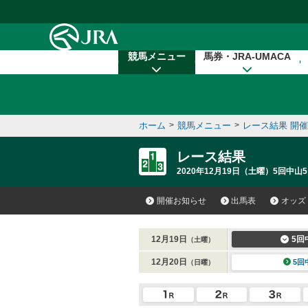
本文へ移動する
競馬メニュー
馬券・JRA-UMACA
ホーム
>
競馬メニュー
>
レース結果 開
レース結果
2020年12月19日（土曜）5回中山5
開催お知らせ
出馬表
オッズ
12月19日
5回
（土曜）
12月20日
5回
（日曜）