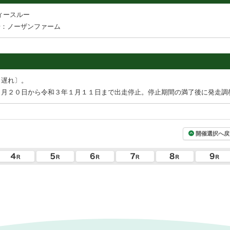
ィースルー
場：ノーザンファーム
出遅れ〕。
２月２０日から令和３年１月１１日まで出走停止。停止期間の満了後に発走調
開催選択へ戻