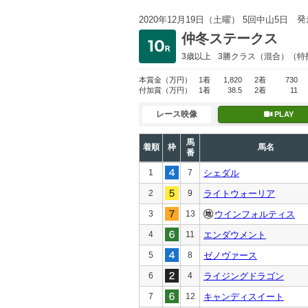
発
2020年12月19日（土曜） 5回中山5日
仲冬ステークス
3歳以上
3勝クラス
（混合）（特
本賞金
（万円）
1着
1,820
2着
730
付加賞
（万円）
1着
38.5
2着
11
レース映像
PLAY
馬
着順
枠
馬名
番
1
7
シェダル
2
9
ライトウォーリア
3
13
ウインフォルティス
4
11
エンダウメント
5
8
ゼノヴァース
6
4
ライジングドラゴン
7
12
キャンディスイート