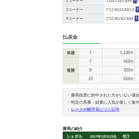
2コーナー
12(9,13)(2,8)(4,
7
)
3コーナー
(*12,9)(13,8)(2,4,
7
4コーナー
(*12,9)13(2,8)(4,
7
払戻金
7
1,130
単勝
円
7
410
円
9
320
複勝
円
13
610
円
・
勝馬投票に的中された方がいない場
・
特定の馬番・組番に人気が著しく集
・
レースや騎手等につく記号
勝馬の紹介
シェダル
牡3
2017年3月31日生