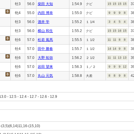
牡3
56.0
柴田 大知
1:54.9
3
クビ
15
15
15
15
牝4
55.0
内田 博幸
1:55.0
3
クビ
9
9
9
8
牡3
56.0
酒井 学
1:55.2
3
１ 1/4
3
4
5
4
牡3
56.0
横山 和生
1:55.2
3
クビ
15
15
16
15
牡6
57.0
松若 風馬
1:55.5
3
１ 1/2
11
11
8
8
牡4
57.0
田中 勝春
1:55.7
3
１ 1/2
14
14
9
8
牡6
57.0
大野 拓弥
1:56.2
3
２ 1/2
11
11
13
13
牡6
57.0
岩田 望来
1:56.3
3
１／２
9
9
9
12
牡6
57.0
丸山 元気
1:58.8
4
大差
8
8
9
8
13.0 - 12.5 - 12.4 - 12.7 - 12.6 - 12.9
1-(3,5)(6,14)11,16-(15,10)