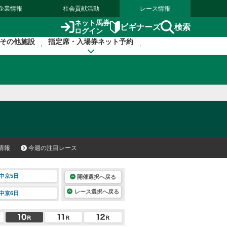
企業情報
社会貢献活動
レース情報
ネット馬券
検索
ビギナーズ
ログイン
その他施設
指定席・入場券ネット予約
情報
今週の注目レース
中京5日
開催選択へ戻る
レース選択へ戻る
中京6日