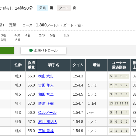
14時50分
走時刻：
天候
曇
ダート
良
1,800
指）
定量
（ダート・右）
コース：
メートル
3着
460
4着
270
5着
182
3着
5.5
全周パトロール
負担
コーナー
性齢
騎手名
タイム
着差
重量
通過順位
牡3
56.0
横山 武史
1:54.3
3
5
6
5
6
牡3
56.0
吉田 隼人
1:54.4
3
１／２
2
2
2
2
牡5
57.0
和田 竜二
1:54.5
3
１／２
3
2
3
3
牡4
57.0
勝浦 正樹
1:54.7
3
１ 1/4
13
13
13
13
牡3
56.0
C.ルメール
1:54.7
3
ハナ
5
4
3
4
牡5
57.0
石川 裕紀人
1:54.8
3
１／２
5
6
5
6
牝4
55.0
三浦 皇成
1:54.9
3
１／２
1
1
1
1