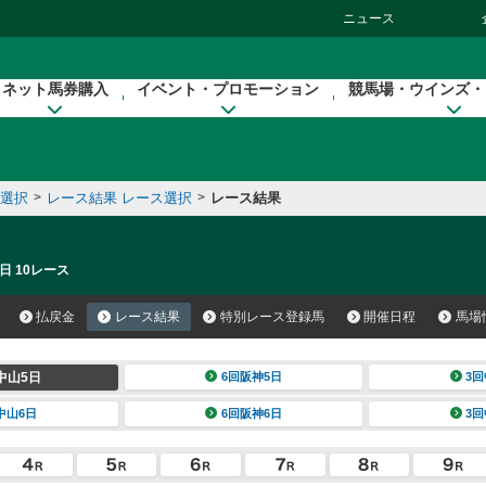
ニュース
ネット馬券購入
イベント・プロモーション
競馬場・ウインズ・
催選択
>
レース結果 レース選択
>
レース結果
日 10レース
払戻金
レース結果
特別レース登録馬
開催日程
馬場
中山5日
6回阪神5日
3回
中山6日
6回阪神6日
3回