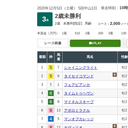
10時
発走時刻：
2020年12月5日（土曜） 5回中山1日
2歳未勝利
2,000
2歳
未勝利
[指定]
馬齢
コース：
メー
本賞金
（万円）
1着
510
2着
200
3着
130
レース映像
PLAY
馬
着順
枠
馬名
性齢
番
1
7
シャイニングライト
牡2
2
6
タイセイコマンド
牡2
3
1
フェアビアンカ
牝2
4
9
タイムトゥヘヴン
牡2
5
8
マイネルスキーブ
牡2
6
13
アポロミラクル
牡2
7
5
マンオブカレッジ
牡2
8
12
ナヴィリオ
牡2