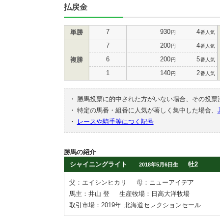
払戻金
7
930
4
単勝
円
番人気
7
200
4
円
番人気
6
200
5
複勝
円
番人気
1
140
2
円
番人気
・
勝馬投票に的中された方がいない場合、その投票
・
特定の馬番・組番に人気が著しく集中した場合、
・
レースや騎手等につく記号
勝馬の紹介
シャイニングライト
牡2
2018年5月6日生
父：エイシンヒカリ
母：ニューアイデア
馬主：井山 登
生産牧場：日高大洋牧場
取引市場：2019年
北海道セレクションセール