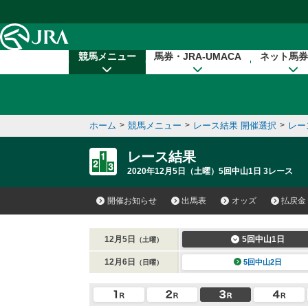
本文へ移動する
競馬メニュー
馬券・JRA-UMACA
ネット馬券
ホーム
>
競馬メニュー
>
レース結果 開催選択
>
レー
レース結果
2020年12月5日（土曜）5回中山1日 3レース
開催お知らせ
出馬表
オッズ
払戻金
12月5日
5回中山1日
（土曜）
12月6日
5回中山2日
（日曜）