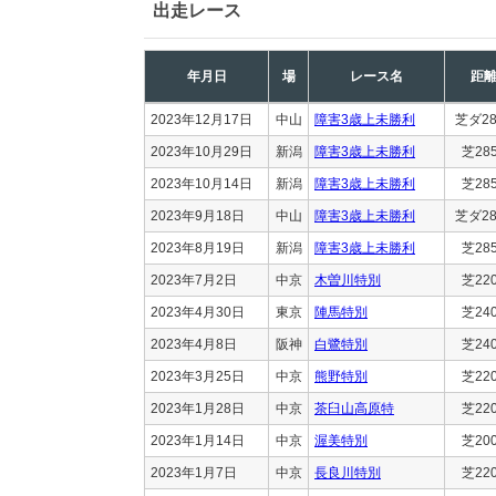
出走レース
年月日
場
レース名
距
2023年12月17日
中山
障害3歳上未勝利
芝ダ28
2023年10月29日
新潟
障害3歳上未勝利
芝28
2023年10月14日
新潟
障害3歳上未勝利
芝28
2023年9月18日
中山
障害3歳上未勝利
芝ダ28
2023年8月19日
新潟
障害3歳上未勝利
芝28
2023年7月2日
中京
木曽川特別
芝22
2023年4月30日
東京
陣馬特別
芝24
2023年4月8日
阪神
白鷺特別
芝24
2023年3月25日
中京
熊野特別
芝22
2023年1月28日
中京
茶臼山高原特
芝22
2023年1月14日
中京
渥美特別
芝20
2023年1月7日
中京
長良川特別
芝22