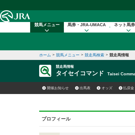
本文へ移動する
競馬メニュー
馬券・JRA-UMACA
ネット馬券
ホーム
>
競馬メニュー
>
競走馬検索
>
競走馬情報
競走馬情報
タイセイコマンド
Taisei Com
開催お知らせ
出馬表
オッズ
払戻金
プロフィール