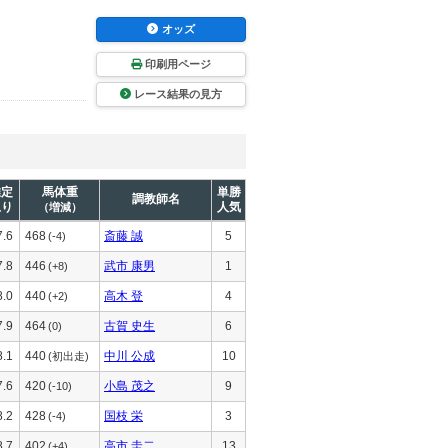
オッズ
印刷用ページ
レース結果の見方
推定
馬体重
単勝
調教師名
上り
人気
（増減）
7.6
468
斎藤 誠
5
(-4)
7.8
446
武市 康男
1
(+8)
8.0
440
高木 登
4
(+2)
7.9
464
古賀 史生
6
(0)
8.1
440
中川 公成
10
(初出走)
7.6
420
小島 茂之
9
(-10)
8.2
428
国枝 栄
3
(-4)
8.7
402
高市 圭二
13
(+4)