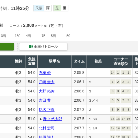
11時25分
時刻：
天候
雨
芝
重
2,000
齢
（芝・右）
コース：
メートル
3着
130
4着
75
5着
50
全周パトロール
負担
コーナー
性齢
騎手名
タイム
着差
重量
通過順位
牝3
54.0
石橋 脩
2:05.8
3
14
1
1
1
牝3
54.0
戸崎 圭太
2:06.1
3
２
1
2
2
2
牝3
54.0
大野 拓弥
2:06.6
3
３
3
3
4
3
牝3
54.0
吉田 豊
2:06.7
3
３／４
5
5
7
3
牝3
54.0
蛯名 正義
2:07.2
3
３
8
9
8
8
牝3
51.0
▲
野中 悠太郎
2:07.5
3
１ 3/4
14
14
17
16
牝3
54.0
北村 宏司
2:07.7
3
１ 1/4
12
14
12
12
牝3
54.0
杉原 誠人
2:08.0
3
２
12
12
10
9