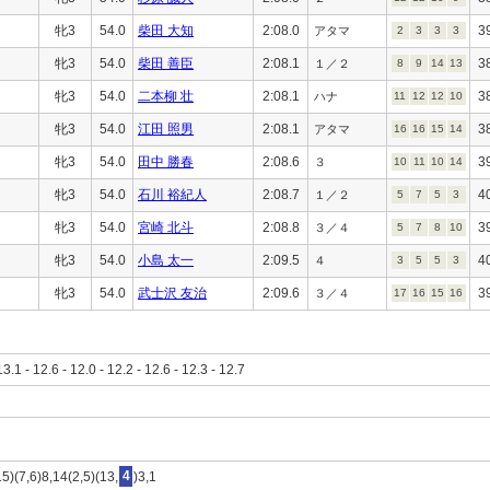
牝3
54.0
柴田 大知
2:08.0
3
アタマ
2
3
3
3
牝3
54.0
柴田 善臣
2:08.1
3
１／２
8
9
14
13
牝3
54.0
二本柳 壮
2:08.1
3
ハナ
11
12
12
10
牝3
54.0
江田 照男
2:08.1
3
アタマ
16
16
15
14
牝3
54.0
田中 勝春
2:08.6
3
３
10
11
10
14
牝3
54.0
石川 裕紀人
2:08.7
4
１／２
5
7
5
3
牝3
54.0
宮崎 北斗
2:08.8
3
３／４
5
7
8
10
牝3
54.0
小島 太一
2:09.5
4
４
3
5
5
3
牝3
54.0
武士沢 友治
2:09.6
3
３／４
17
16
15
16
13.1 - 12.6 - 12.0 - 12.2 - 12.6 - 12.3 - 12.7
5)(7,6)8,14(2,5)(13,
4
)3,1