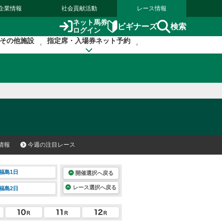
企業情報
社会貢献活動
レース情報
ネット馬券
検索
ビギナーズ
ログイン
その他施設
指定席・入場券ネット予約
情報
今週の注目レース
福島1日
開催選択へ戻る
レース選択へ戻る
福島2日