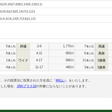
5)(10,16)(7,6)8(2,14)(5,13)(3,1)
5(16,6)(2,8)(5,14)7(3,1)13
5)-6,2(16,14)5,7(3,8)(1,13)
5
2-6
1,770
7
枠連
馬連
番人気
円
番人気
6
4-11
850
6
馬単
番人気
円
番人気
1
4-17
990
11
ワイド
3連複
番人気
円
番人気
4
11-17
480
3
3連単
番人気
円
番人気
合、その投票法に投票された方全員に「
特払い
」をいたします。
中した場合、
JRAプラス10
の対象にならないことがあります。