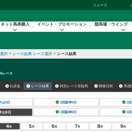
ニュース
ネット馬券購入
イベント・プロモーション
競馬場・ウインズ・
催選択
>
レース結果 レース選択
>
レース結果
 4レース
払戻金
レース結果
特別レース登録馬
開催日程
馬場
中山5日
2回阪神5日
1回
中山6日
2回阪神6日
1回