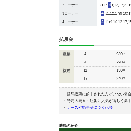
2コーナー
(11,*
4
)(12,17)(9,1
3コーナー
4
,11,12,17(9,10)1
4コーナー
4
,11(9,10,12,17,1
払戻金
4
980
単勝
円
4
290
円
11
130
複勝
円
17
240
円
・
勝馬投票に的中された方がいない場
・
特定の馬番・組番に人気が著しく集
・
レースや騎手等につく記号
勝馬の紹介