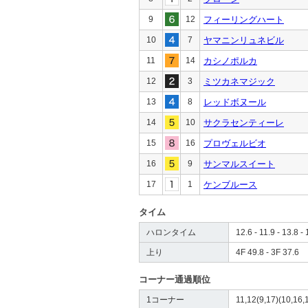
9
12
フィーリングハート
10
7
ヤマニンリュネビル
11
14
カシノポルカ
12
3
ミツカネマジック
13
8
レッドボヌール
14
10
サクラセンティーレ
15
16
プロヴェルビオ
16
9
サンマルスイート
17
1
ケンブルース
タイム
ハロンタイム
12.6 - 11.9 - 13.8 - 
上り
4F 49.8 - 3F 37.6
コーナー通過順位
1コーナー
11,12(9,17)(10,16,1