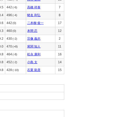
9.5
442
高橋 祥泰
7
(-6)
8.4
496
蛯名 利弘
8
(-4)
8.6
442
二本柳 俊一
17
(0)
8.3
460
本間 忍
12
(0)
9.2
430
宗像 義忠
2
(-2)
0.0
470
尾関 知人
11
(+8)
9.8
464
松永 康利
16
(-8)
0.8
452
小島 太
14
(-2)
9.8
428
石栗 龍彦
15
(-10)