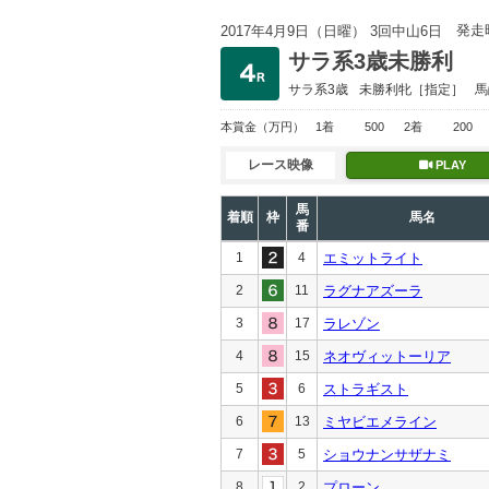
発走
2017年4月9日（日曜） 3回中山6日
サラ系3歳未勝利
サラ系3歳
未勝利
牝［指定］
馬
本賞金
（万円）
1着
500
2着
200
レース映像
PLAY
馬
着順
枠
馬名
番
1
4
エミットライト
2
11
ラグナアズーラ
3
17
ラレゾン
4
15
ネオヴィットーリア
5
6
ストラギスト
6
13
ミヤビエメライン
7
5
ショウナンサザナミ
8
2
プローン