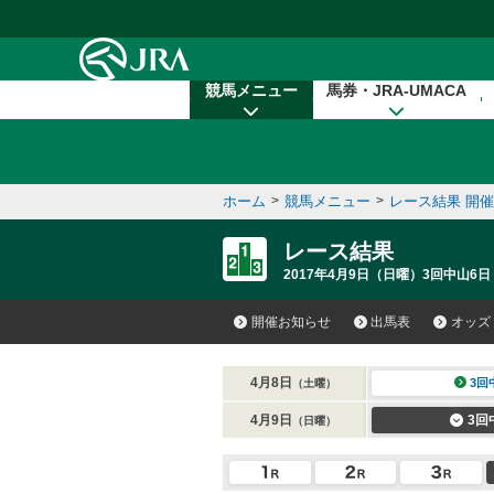
本文へ移動する
競馬メニュー
馬券・JRA-UMACA
ホーム
>
競馬メニュー
>
レース結果 開
レース結果
2017年4月9日（日曜）3回中山6日
開催お知らせ
出馬表
オッズ
4月8日
3回
（土曜）
4月9日
3回
（日曜）