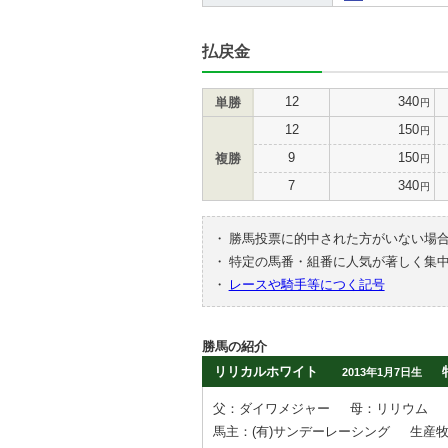
払戻金
12
340
単勝
円
12
150
円
9
150
複勝
円
7
340
円
・
勝馬投票に的中された方がいない場
・
特定の馬番・組番に人気が著しく集
・
レースや騎手等につく記号
勝馬の紹介
リリカルホワイト
2013年1月7日生
父：ダイワメジャー
母：リリウム
馬主：(有)サンデーレーシング
生産牧