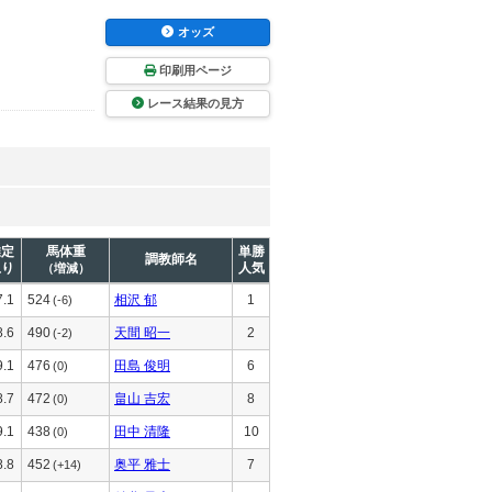
オッズ
印刷用ページ
レース結果の見方
推定
馬体重
単勝
調教師名
上り
人気
（増減）
7.1
524
相沢 郁
1
(-6)
8.6
490
天間 昭一
2
(-2)
9.1
476
田島 俊明
6
(0)
8.7
472
畠山 吉宏
8
(0)
9.1
438
田中 清隆
10
(0)
8.8
452
奥平 雅士
7
(+14)