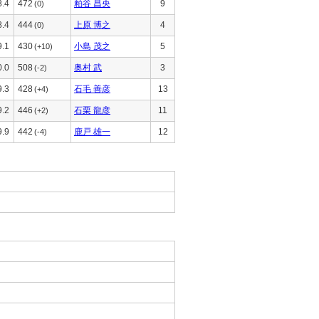
8.4
472
粕谷 昌央
9
(0)
8.4
444
上原 博之
4
(0)
9.1
430
小島 茂之
5
(+10)
0.0
508
奥村 武
3
(-2)
9.3
428
石毛 善彦
13
(+4)
9.2
446
石栗 龍彦
11
(+2)
9.9
442
鹿戸 雄一
12
(-4)