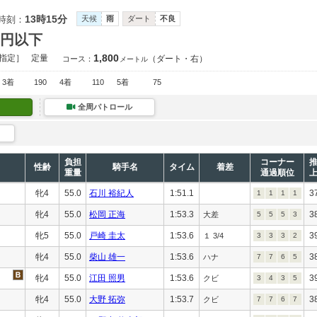
13時15分
時刻：
天候
雨
ダート
不良
万円以下
1,800
指定］
定量
（ダート・右）
コース：
メートル
3着
190
4着
110
5着
75
全周パトロール
負担
コーナー
性齢
騎手名
タイム
着差
重量
通過順位
牝4
55.0
石川 裕紀人
1:51.1
3
1
1
1
1
牝4
55.0
松岡 正海
1:53.3
3
大差
5
5
5
3
牝5
55.0
戸崎 圭太
1:53.6
3
１ 3/4
3
3
3
2
牝4
55.0
柴山 雄一
1:53.6
3
ハナ
7
7
6
5
牝4
55.0
江田 照男
1:53.6
3
クビ
3
4
3
5
牝4
55.0
大野 拓弥
1:53.7
3
クビ
7
7
6
7