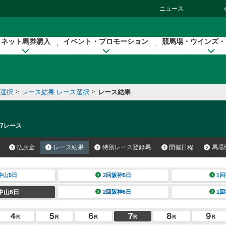
ニュース
ネット馬券購入
イベント・プロモーション
競馬場・ウインズ・
催選択
>
レース結果 レース選択
>
レース結果
 7レース
払戻金
レース結果
特別レース登録馬
開催日程
馬場
中山5日
2回阪神5日
1回
中山6日
2回阪神6日
1回