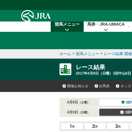
本文へ移動する
競馬メニュー
馬券・JRA-UMACA
ホーム
>
競馬メニュー
>
レース結果 開
レース結果
2017年4月9日（日曜）3回中山6日
開催お知らせ
出馬表
オッズ
4月8日
3回
（土曜）
4月9日
3回
（日曜）