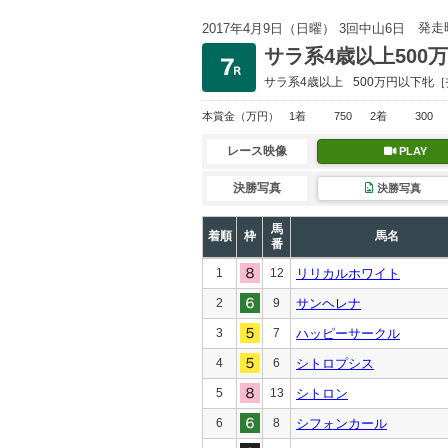
発走
2017年4月9日（日曜） 3回中山6日
サラ系4歳以上500
サラ系4歳以上
500万円以下
牝［
本賞金
（万円）
1着
750
2着
300
レース映像
PLAY
決勝写真
決勝写真
馬
着順
枠
馬名
番
1
12
リリカルホワイト
2
9
サンヘレナ
3
7
ハッピーサークル
4
6
シトロプシス
5
13
シトロン
6
8
シフォンカール