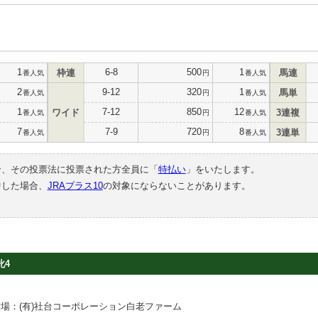
1
6-8
500
1
枠連
馬連
番人気
円
番人気
2
9-12
320
1
馬単
番人気
円
番人気
1
7-12
850
12
ワイド
3連複
番人気
円
番人気
7
7-9
720
8
3連単
番人気
円
番人気
合、その投票法に投票された方全員に「
特払い
」をいたします。
中した場合、
JRAプラス10
の対象にならないことがあります。
牝4
場：(有)社台コーポレーション白老ファーム