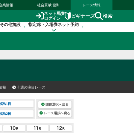
企業情報
社会貢献活動
レース情報
ネット馬券
検索
ビギナーズ
ログイン
その他施設
指定席・入場券ネット予約
情報
今週の注目レース
福島1日
開催選択へ戻る
レース選択へ戻る
福島2日