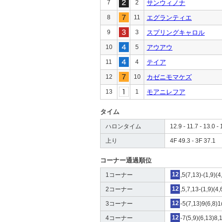
7
2
サンウィノナ
8
11
エグランティエ
9
3
スプリングキャロル
10
5
アウアウ
11
4
テイア
12
10
カゼニモマケズ
13
1
モアニレフア
タイム
ハロンタイム
12.9 - 11.7 - 13.0 - 
上り
4F 49.3 - 3F 37.1
コーナー通過順位
1コーナー
12
,5(7,13)-(1,9)(4
2コーナー
12
,5,7,13-(1,9)(4,
3コーナー
12
-5(7,13)9(6,8)1
4コーナー
12
-7(5,9)(6,13)8,