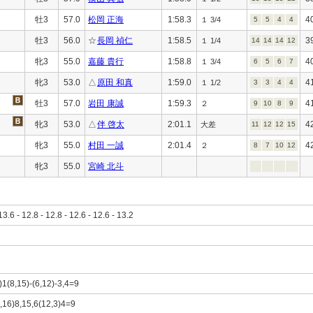
牡3
57.0
松岡 正海
1:58.3
4
１ 3/4
5
5
4
4
牡3
56.0
☆
長岡 禎仁
1:58.5
3
１ 1/4
14
14
14
12
牝3
55.0
嘉藤 貴行
1:58.8
4
１ 3/4
6
5
6
7
牝3
53.0
△
原田 和真
1:59.0
4
１ 1/2
3
3
4
4
牡3
57.0
岩田 康誠
1:59.3
4
２
9
10
8
9
牝3
53.0
△
伴 啓太
2:01.1
4
大差
11
12
12
15
牝3
55.0
村田 一誠
2:01.4
4
２
8
7
10
12
牝3
55.0
宮崎 北斗
13.6 - 12.8 - 12.8 - 12.6 - 12.6 - 13.2
)1(8,15)-(6,12)-3,4=9
1,16)8,15,6(12,3)4=9