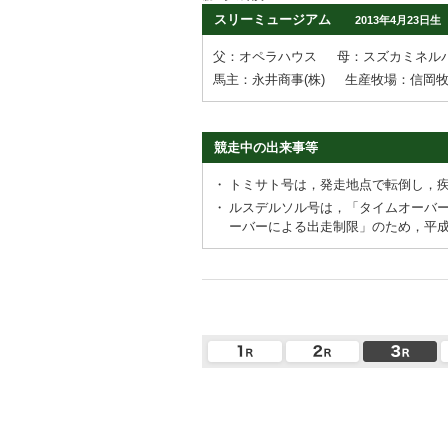
スリーミュージアム
2013年4月23日生
父：オペラハウス
母：スズカミネル
馬主：永井商事(株)
生産牧場：信岡
競走中の出来事等
・
トミサト号は，発走地点で転倒し，
・
ルスデルソル号は，「タイムオーバ
ーバーによる出走制限」のため，平