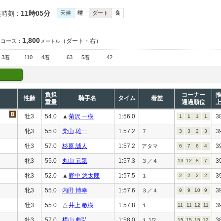
11時05分
走時刻：
天候
晴
ダート
良
1,800
（ダート・右）
コース：
メートル
3着
110
4着
63
5着
42
負担
コーナー
性齢
騎手名
タイム
着差
重量
通過順位
牡3
54.0
▲
菊沢 一樹
1:56.0
3
1
1
1
1
牝3
55.0
柴山 雄一
1:57.2
3
７
3
3
2
3
牡3
57.0
杉原 誠人
1:57.2
3
アタマ
6
7
6
4
牝3
55.0
丸山 元気
1:57.3
3
３／４
13
12
8
7
牝3
52.0
▲
野中 悠太郎
1:57.5
3
１
2
2
2
2
牝3
55.0
内田 博幸
1:57.6
3
３／４
9
9
10
9
牡3
55.0
△
井上 敏樹
1:57.8
3
１
11
11
12
11
牡3
57.0
横山 典弘
1:58.0
3
１ 1/2
15
15
15
12