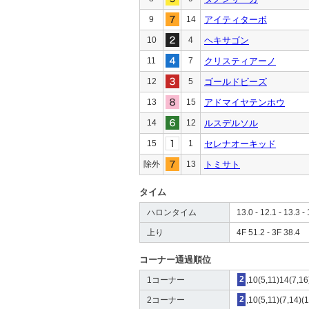
9
14
アイティターボ
10
4
ヘキサゴン
11
7
クリスティアーノ
12
5
ゴールドビーズ
13
15
アドマイヤテンホウ
14
12
ルスデルソル
15
1
セレナオーキッド
除外
13
トミサト
タイム
ハロンタイム
13.0 - 12.1 - 13.3 - 
上り
4F 51.2 - 3F 38.4
コーナー通過順位
1コーナー
2
,10(5,11)14(7,16
2コーナー
2
,10(5,11)(7,14)(