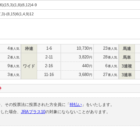
16)(15,3)(1,8)(6,12)4-9
7,3)-(8,15)6(1,4,9)12
4
1-6
10,730
23
枠連
馬連
番人気
円
番人気
2
2-11
3,820
28
馬単
番人気
円
番人気
9
2-16
440
6
ワイド
3連複
番人気
円
番人気
3
11-16
3,680
27
3連単
番人気
円
番人気
枠
合、その投票法に投票された方全員に「
特払い
」をいたします。
中した場合、
JRAプラス10
の対象にならないことがあります。