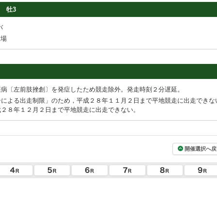
牡3
バ
牧場
疾病〔左前肢挫創〕を発症したため競走除外。発走時刻２分遅延。
ーによる出走制限」のため，平成２８年１１月２日まで平地競走に出走できな
成２８年１２月２日まで平地競走に出走できない。
開催選択へ戻