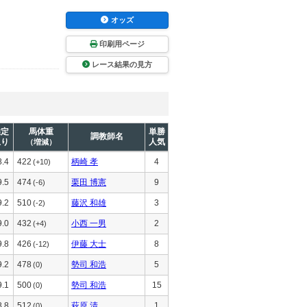
オッズ
印刷用ページ
レース結果の見方
推定
馬体重
単勝
調教師名
上り
人気
（増減）
8.4
422
柄崎 孝
4
(+10)
9.5
474
栗田 博憲
9
(-6)
9.2
510
藤沢 和雄
3
(-2)
9.0
432
小西 一男
2
(+4)
9.8
426
伊藤 大士
8
(-12)
9.2
478
勢司 和浩
5
(0)
9.1
500
勢司 和浩
15
(0)
8.8
512
萩原 清
1
(0)