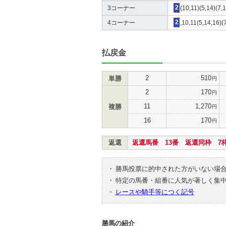
3コーナー
2
(10,11)(5,14)(7,
4コーナー
2
,10,11(5,14,16)(
払戻金
2
510
単勝
円
2
170
円
11
1,270
複勝
円
16
170
円
返還
返還馬番 13番 返還同枠 7
・
勝馬投票に的中された方がいない場
・
特定の馬番・組番に人気が著しく集
・
レースや騎手等につく記号
勝馬の紹介