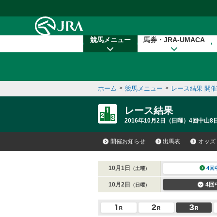
本文へ移動する
競馬メニュー
馬券・JRA-UMACA
ホーム
>
競馬メニュー
>
レース結果 開
レース結果
2016年10月2日（日曜）4回中山8
開催お知らせ
出馬表
オッズ
10月1日
4回
（土曜）
10月2日
4回
（日曜）