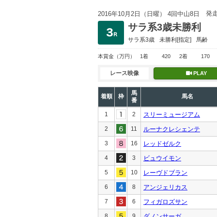
発
2016年10月2日（日曜） 4回中山8日
サラ系3歳未勝利
サラ系3歳
未勝利
[指定]
馬齢
本賞金
（万円）
1着
420
2着
170
レース映像
PLAY
馬
着順
枠
馬名
番
1
2
スリーミュージアム
2
11
ルーナクレシェンテ
3
16
レッドゼルク
4
3
ビュウイモン
5
10
レーヴドブラン
6
8
アンジェリカス
7
6
フィガロズサン
8
9
ダノンサーガ