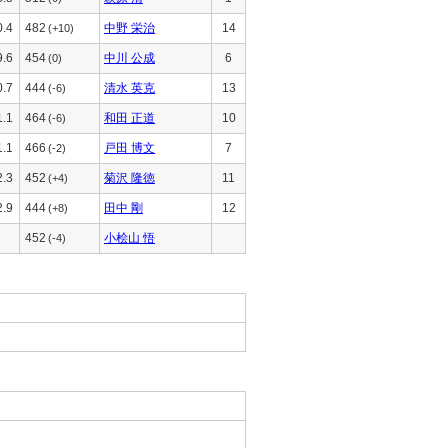
0.4
482
中野 栄治
14
(+10)
9.6
454
中川 公成
6
(0)
0.7
444
清水 英克
13
(-6)
1.1
464
和田 正道
10
(-6)
1.1
466
戸田 博文
7
(-2)
2.3
452
菊沢 隆徳
11
(+4)
2.9
444
田中 剛
12
(+8)
452
小桧山 悟
(-4)