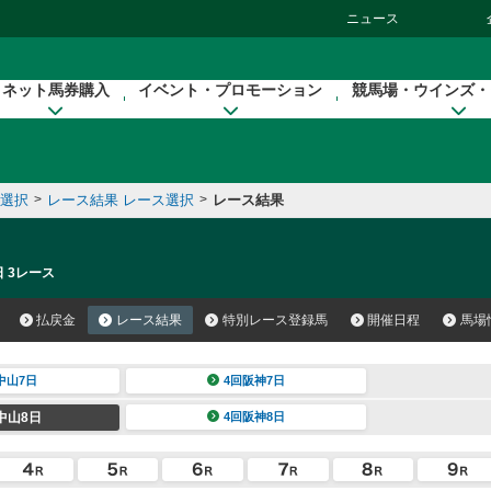
ニュース
ネット馬券購入
イベント・プロモーション
競馬場・ウインズ・
催選択
>
レース結果 レース選択
>
レース結果
日 3レース
払戻金
レース結果
特別レース登録馬
開催日程
馬場
中山7日
4回阪神7日
中山8日
4回阪神8日