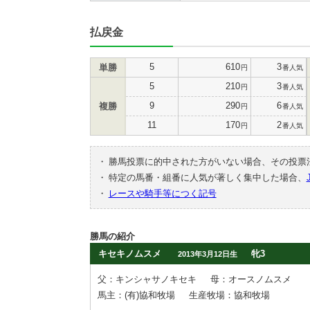
払戻金
5
610
3
単勝
円
番人気
5
210
3
円
番人気
9
290
6
複勝
円
番人気
11
170
2
円
番人気
・
勝馬投票に的中された方がいない場合、その投票
・
特定の馬番・組番に人気が著しく集中した場合、
・
レースや騎手等につく記号
勝馬の紹介
キセキノムスメ
牝3
2013年3月12日生
父：キンシャサノキセキ
母：オースノムスメ
馬主：(有)協和牧場
生産牧場：協和牧場