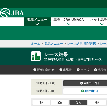
本文へ移動する
競馬メニュー
馬券・JRA-UMACA
ネット馬券
ホーム
>
競馬メニュー
>
レース結果 開催選択
>
レー
レース結果
2016年10月1日（土曜）4回中山7日 3レース
開催お知らせ
出馬表
オッズ
払戻金
10月1日
4回中山7日
（土曜）
10月2日
4回中山8日
（日曜）