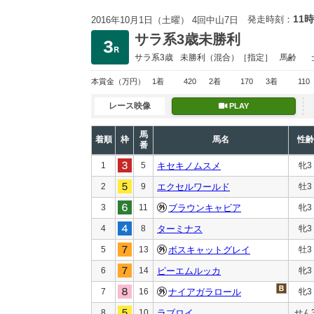
11時
発走時刻：
2016年10月1日（土曜） 4回中山7日
サラ系3歳未勝利
サラ系3歳
未勝利
（混合）［指定］
馬齢
本賞金
（万円）
1着
420
2着
170
3着
110
レース映像
PLAY
馬
着順
枠
馬名
性齢
番
1
5
キセキノムスメ
牝3
2
9
エクセルワールド
牡3
3
11
ブラウンキャビア
牝3
4
8
ターミナス
牝3
5
13
ボスキャットグレイ
牡3
6
14
ピーエムルッカ
牝3
7
16
ナイアガラロール
牝3
8
10
ラブロイ
せん