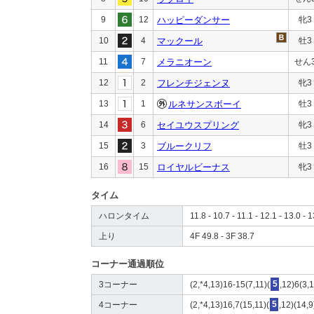
9
12
ハッピーダンサー
牝3
10
4
マックール
牡3
11
7
メラニオーン
せん
12
2
フレンチジェンヌ
牝3
13
1
ルネサンスボーイ
牡3
14
6
セイユウスプリング
牝3
15
3
ブルークリフ
牡3
16
15
ロイヤルビーナス
牝3
タイム
ハロンタイム
11.8 - 10.7 - 11.1 - 12.1 - 13.0 - 
上り
4F 49.8 - 3F 38.7
コーナー通過順位
3コーナー
(2,*4,13)16-15(7,11)(
5
,12)6(3,
4コーナー
(2,*4,13)16,7(15,11)(
5
,12)(14,9