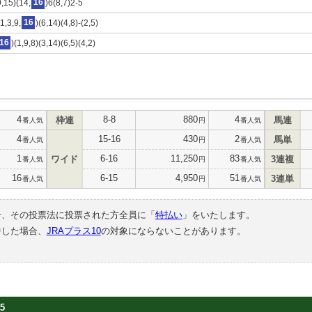
,15)(14,
16
)6(8,7)2-5
1,3,9,
16
)(6,14)(4,8)-(2,5)
16
)(1,9,8)(3,14)(6,5)(4,2)
4
8-8
880
4
枠連
馬連
番人気
円
番人気
4
15-16
430
2
馬単
番人気
円
番人気
1
6-16
11,250
83
ワイド
3連複
番人気
円
番人気
16
6-15
4,950
51
3連単
番人気
円
番人気
合、その投票法に投票された方全員に「
特払い
」をいたします。
中した場合、
JRAプラス10
の対象にならないことがあります。
5