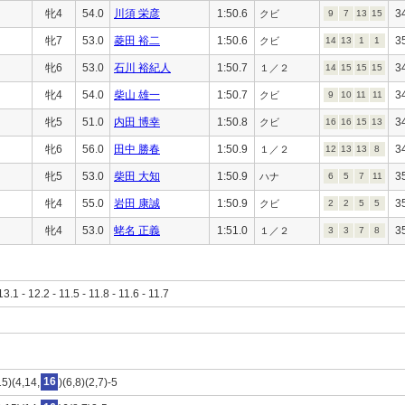
牝4
54.0
川須 栄彦
1:50.6
3
クビ
9
7
13
15
牝7
53.0
菱田 裕二
1:50.6
3
クビ
14
13
1
1
牝6
53.0
石川 裕紀人
1:50.7
3
１／２
14
15
15
15
牝4
54.0
柴山 雄一
1:50.7
3
クビ
9
10
11
11
牝5
51.0
内田 博幸
1:50.8
3
クビ
16
16
15
13
牝6
56.0
田中 勝春
1:50.9
3
１／２
12
13
13
8
牝5
53.0
柴田 大知
1:50.9
3
ハナ
6
5
7
11
牝4
55.0
岩田 康誠
1:50.9
3
クビ
2
2
5
5
牝4
53.0
蛯名 正義
1:51.0
3
１／２
3
3
7
8
13.1 - 12.2 - 11.5 - 11.8 - 11.6 - 11.7
5)(4,14,
16
)(6,8)(2,7)-5