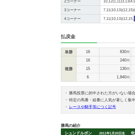
2コーナー
10,12(1,11)3,13(4,9
3コーナー
7,11(10,13)(12,15)(
4コーナー
7,11(10,13)(12,15,
払戻金
16
830
単勝
円
16
240
円
15
130
複勝
円
6
1,840
円
・
勝馬投票に的中された方がいない場
・
特定の馬番・組番に人気が著しく集
・
レースや騎手等につく記号
勝馬の紹介
シュンドルボン
牝
2011年1月20日生