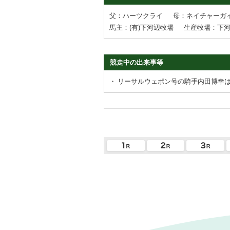
父：ハーツクライ
母：ネイチャーガ
馬主：(有)下河辺牧場
生産牧場：下
競走中の出来事等
・
リーサルウェポン号の騎手内田博幸