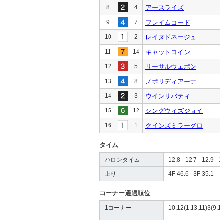
8
4
アースライズ
9
7
フレイムコード
10
2
レイヌドネージュ
11
14
キャットコイン
12
5
リーサルウェポン
13
8
ノボリディアーナ
14
3
ウインリバティ
15
12
シングウィズジョイ
16
1
クインズミラーグロ
タイム
ハロンタイム
12.8 - 12.7 - 12.9 - 
上り
4F 46.6 - 3F 35.1
コーナー通過順位
1コーナー
10,12(1,13,11)3(9,1