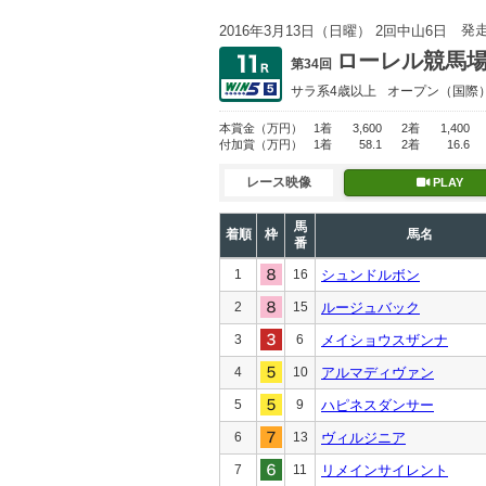
発
2016年3月13日（日曜） 2回中山6日
ローレル競馬
第34回
サラ系4歳以上
オープン
（国際
本賞金
（万円）
1着
3,600
2着
1,400
付加賞
（万円）
1着
58.1
2着
16.6
レース映像
PLAY
馬
着順
枠
馬名
番
1
16
シュンドルボン
2
15
ルージュバック
3
6
メイショウスザンナ
4
10
アルマディヴァン
5
9
ハピネスダンサー
6
13
ヴィルジニア
7
11
リメインサイレント