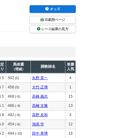
オッズ
印刷用ページ
レース結果の見方
推定
馬体重
単勝
調教師名
上り
人気
（増減）
4.5
502
矢野 英一
4
(0)
4.7
458
大竹 正博
1
(0)
4.5
468
高橋 義忠
15
(-6)
5.1
486
高橋 文雅
13
(-4)
4.8
492
高野 友和
3
(-6)
5.0
454
池添 学
12
(-6)
5.2
494
田中 章博
16
(-10)