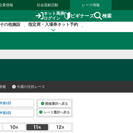
企業情報
社会貢献活動
レース情報
ネット馬券
検索
ビギナーズ
ログイン
その他施設
指定席・入場券ネット予約
情報
今週の注目レース
中京1日
開催選択へ戻る
レース選択へ戻る
中京2日