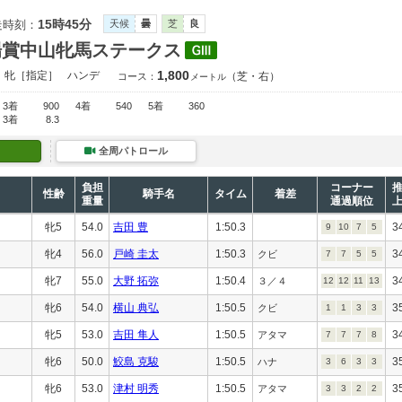
15時45分
走時刻：
天候
曇
芝
良
場賞中山牝馬ステークス
1,800
）牝［指定］
ハンデ
（芝・右）
コース：
メートル
3着
900
4着
540
5着
360
3着
8.3
全周パトロール
負担
コーナー
性齢
騎手名
タイム
着差
重量
通過順位
牝5
54.0
吉田 豊
1:50.3
3
9
10
7
5
牝4
56.0
戸崎 圭太
1:50.3
3
クビ
7
7
5
5
牝7
55.0
大野 拓弥
1:50.4
3
３／４
12
12
11
13
牝6
54.0
横山 典弘
1:50.5
3
クビ
1
1
3
3
牝5
53.0
吉田 隼人
1:50.5
3
アタマ
7
7
7
8
牝6
50.0
鮫島 克駿
1:50.5
3
ハナ
3
6
3
3
牝6
53.0
津村 明秀
1:50.5
3
アタマ
3
3
2
2