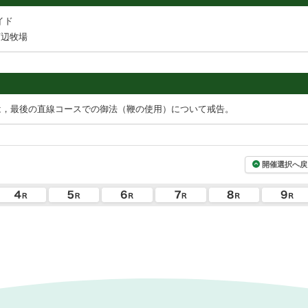
イド
河辺牧場
は，最後の直線コースでの御法（鞭の使用）について戒告。
開催選択へ戻