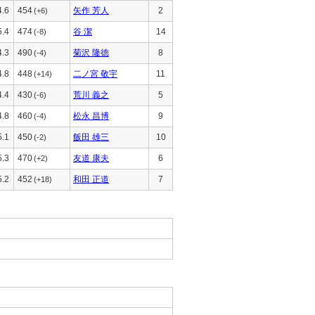
4.6
454
矢作 芳人
2
(+6)
5.4
474
谷 潔
14
(-8)
4.3
490
菊沢 隆徳
8
(-4)
4.8
448
二ノ宮 敬宇
11
(+14)
4.4
430
荒川 義之
5
(-6)
4.8
460
松永 昌博
9
(-4)
5.1
450
飯田 雄三
10
(-2)
5.3
470
友道 康夫
6
(+2)
5.2
452
和田 正道
7
(+18)