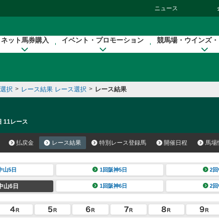
ニュース
ネット馬券購入
イベント・プロモーション
競馬場・ウインズ・
催選択
>
レース結果 レース選択
>
レース結果
 11レース
払戻金
レース結果
特別レース登録馬
開催日程
馬場
中山5日
1回阪神5日
2回
中山6日
1回阪神6日
2回