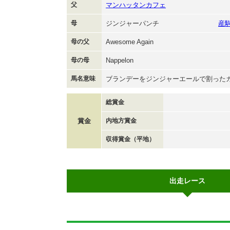
父
マンハッタンカフェ
母
ジンジャーパンチ
産
母の父
Awesome Again
母の母
Nappelon
馬名意味
ブランデーをジンジャーエールで割った
総賞金
賞金
内地方賞金
収得賞金（平地）
出走レース