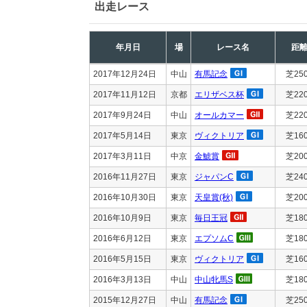
出走レース
年月日
場
レース名
距
2017年12月24日
中山
有馬記念
芝25
2017年11月12日
京都
エリザベス杯
芝22
2017年9月24日
中山
オールカマー
芝22
2017年5月14日
東京
ヴィクトリア
芝16
2017年3月11日
中京
金鯱賞
芝20
2016年11月27日
東京
ジャパンC
芝24
2016年10月30日
東京
天皇賞(秋)
芝20
2016年10月9日
東京
毎日王冠
芝18
2016年6月12日
東京
エプソムC
芝18
2016年5月15日
東京
ヴィクトリア
芝16
2016年3月13日
中山
中山牝馬S
芝18
2015年12月27日
中山
有馬記念
芝25