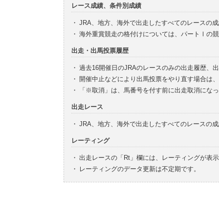
レース成績、条件別成績
・
JRA、地方、海外で出走したすべてのレースの
・
海外重賞競走の格付けについては、パートⅠの競
出走・出馬投票履歴
・
過去16開催日のJRAのレースのみの出走履歴、
・
開催中止などにより出馬投票をやり直す場合は、
・
「※取消」は、馬番号を付す前に出走取消になっ
出走レース
・
JRA、地方、海外で出走したすべてのレースの
レーティング
・
出走レースの「Rt」欄には、レーティングが表
・
レーティングのデータ更新は不定期です。